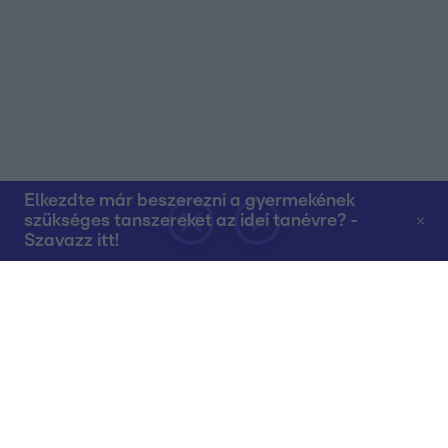
Elkezdte már beszerezni a gyermekének
szükséges tanszereket az idei tanévre? -
Szavazz itt!