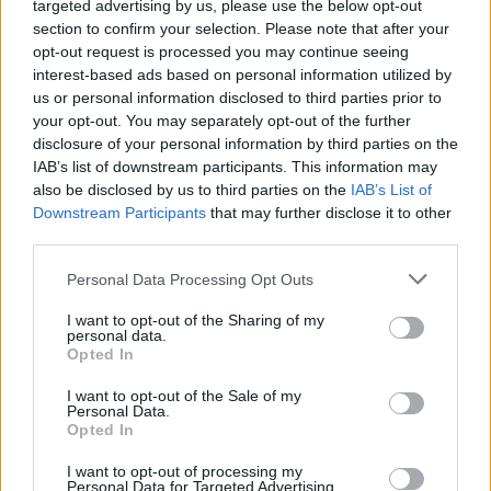
targeted advertising by us, please use the below opt-out
section to confirm your selection. Please note that after your
opt-out request is processed you may continue seeing
interest-based ads based on personal information utilized by
us or personal information disclosed to third parties prior to
Kövess minket, és értesülj a friss hírekről a
your opt-out. You may separately opt-out of the further
Facebookon is!
disclosure of your personal information by third parties on the
IAB’s list of downstream participants. This information may
also be disclosed by us to third parties on the
IAB’s List of
Követem
Downstream Participants
that may further disclose it to other
third parties.
Please note that this website/app uses one or more Google
Personal Data Processing Opt Outs
services and may gather and store information including but
not limited to your visit or usage behaviour. You may click to
I want to opt-out of the Sharing of my
personal data.
#
REGGELI
#
RTL
#
ADÁSRÉSZLETEK
#
VIDEÓ
grant or deny consent to Google and its third-party tags to
Opted In
use your data for below specified purposes in below Google
#
KARÁCSONY GERGELY
#
BUDAPEST
#
LOMTALANÍTÁS
consent section.
I want to opt-out of the Sale of my
Personal Data.
#
FŐPOLGÁRMESTER
Opted In
I want to opt-out of processing my
Personal Data for Targeted Advertising.