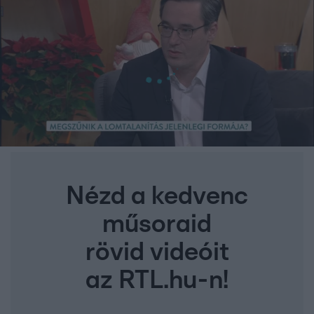
Nézd a kedvenc
műsoraid
rövid videóit
az RTL.hu-n!