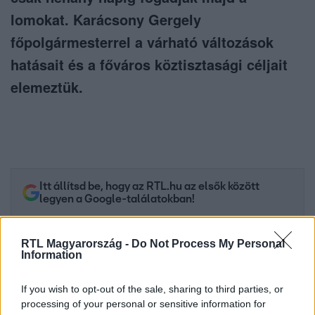
lomokat. Karácsony Gergely
főpolgármesterrel a várható változások
hatásait és a főváros köztisztasági céljait
elemeztük.
Itt állítsd be, hogy az RTL.hu az elsők között
legyen a Google-találatokban!
RTL Magyarország -
Do Not Process My Personal
Information
If you wish to opt-out of the sale, sharing to third parties, or
processing of your personal or sensitive information for