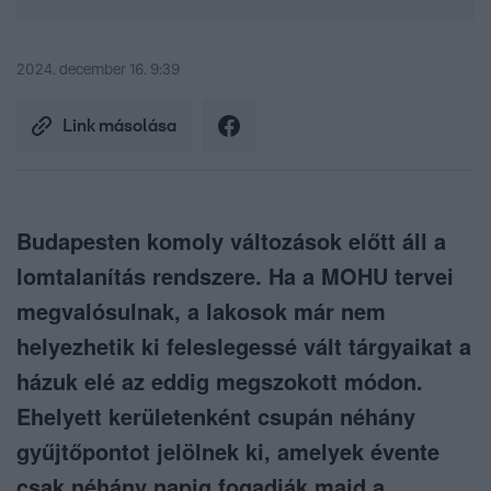
2024. december 16. 9:39
Link másolása
Budapesten komoly változások előtt áll a
lomtalanítás rendszere. Ha a MOHU tervei
megvalósulnak, a lakosok már nem
helyezhetik ki feleslegessé vált tárgyaikat a
házuk elé az eddig megszokott módon.
Ehelyett kerületenként csupán néhány
gyűjtőpontot jelölnek ki, amelyek évente
csak néhány napig fogadják majd a