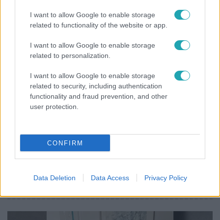
elbúcsúzott Az álommeló győztesétől
I want to allow Google to enable storage
related to functionality of the website or app.
I want to allow Google to enable storage
3:14
related to personalization.
I want to allow Google to enable storage
related to security, including authentication
functionality and fraud prevention, and other
user protection.
CONFIRM
Híradó
Lannert Judit az RTL-nek: Maradnak a
tankerületek és a Klebelsberg Központ, de
Data Deletion
Data Access
Privacy Policy
átalakítják őket