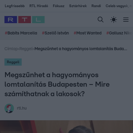
Legfrissebb
RTL Híradó
Fókusz
Sztárhírek
Randi
Celeb vagyok, me
#
Babits Marcella
#
Szellő István
#
Most Wanted
#
Gallusz Niko
Címlap
›
Reggeli
›
Megszűnhet a hagyományos lomtalanítás Budapesten – Mire számíthatnak a lakosok?
Reggeli
Megszűnhet a hagyományos
lomtalanítás Budapesten – Mire
számíthatnak a lakosok?
rtl.hu