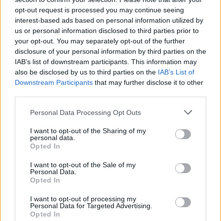
opt-out request is processed you may continue seeing
interest-based ads based on personal information utilized by
us or personal information disclosed to third parties prior to
Kövess minket, és értesülj a friss hírekről a
your opt-out. You may separately opt-out of the further
Facebookon is!
disclosure of your personal information by third parties on the
IAB’s list of downstream participants. This information may
Követem
also be disclosed by us to third parties on the
IAB’s List of
Downstream Participants
that may further disclose it to other
third parties.
Please note that this website/app uses one or more Google
Personal Data Processing Opt Outs
services and may gather and store information including but
not limited to your visit or usage behaviour. You may click to
I want to opt-out of the Sharing of my
personal data.
#
REGGELI
#
RTL
#
ADÁSRÉSZLETEK
#
VIDEÓ
grant or deny consent to Google and its third-party tags to
Opted In
use your data for below specified purposes in below Google
#
KULTÚRA
#
DIVAT
#
ZENE
#
ZENEKAR
consent section.
I want to opt-out of the Sale of my
Personal Data.
#
MARGITSZIGET
Opted In
I want to opt-out of processing my
Personal Data for Targeted Advertising.
Opted In