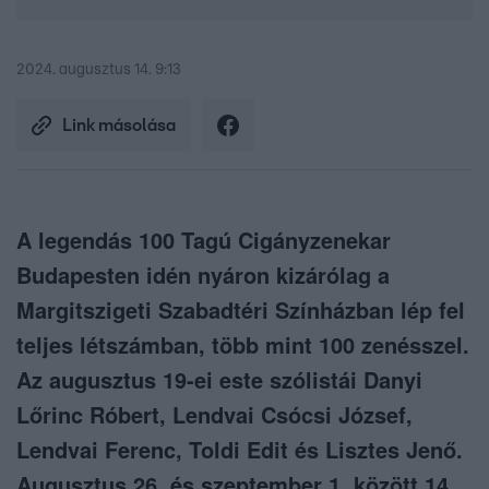
2024. augusztus 14. 9:13
Link másolása
A legendás 100 Tagú Cigányzenekar
Budapesten idén nyáron kizárólag a
Margitszigeti Szabadtéri Színházban lép fel
teljes létszámban, több mint 100 zenésszel.
Az augusztus 19-ei este szólistái Danyi
Lőrinc Róbert, Lendvai Csócsi József,
Lendvai Ferenc, Toldi Edit és Lisztes Jenő.
Augusztus 26. és szeptember 1. között 14.