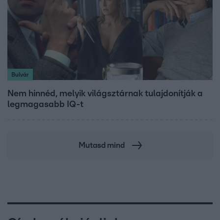
Bulvár
Nem hinnéd, melyik világsztárnak tulajdonítják a
legmagasabb IQ-t
Mutasd mind