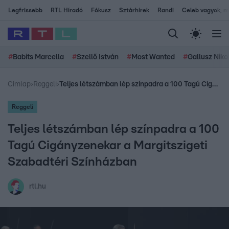
Legfrissebb
RTL Híradó
Fókusz
Sztárhírek
Randi
Celeb vagyok, me
#
Babits Marcella
#
Szellő István
#
Most Wanted
#
Gallusz Niko
Címlap
›
Reggeli
›
Teljes létszámban lép színpadra a 100 Tagú Cigányzenekar a Margitszigeti Szabadtéri Színházban
Reggeli
Teljes létszámban lép színpadra a 100
Tagú Cigányzenekar a Margitszigeti
Szabadtéri Színházban
rtl.hu