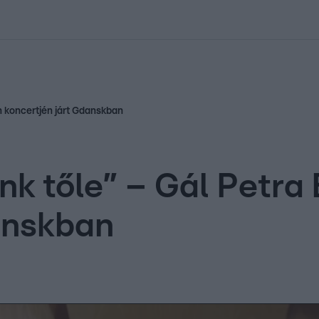
kolett
#
Időjárás
#
RTL műsor
#
Víz
#
Magyar Péter
#
Csillagjeg
n koncertjén járt Gdanskban
nk tőle” – Gál Petra
anskban