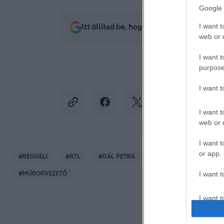
Google 
I want t
Itt állítsd be, hogy az RTL.hu az elsők 
web or d
I want t
purpose
I want 
I want t
web or d
I want t
or app.
#
REGGELI
#
RTL
#
GÁL PETRA
#
ADÁSRÉSZLETEK
I want t
#
MŰSORVEZETŐ
I want t
authenti