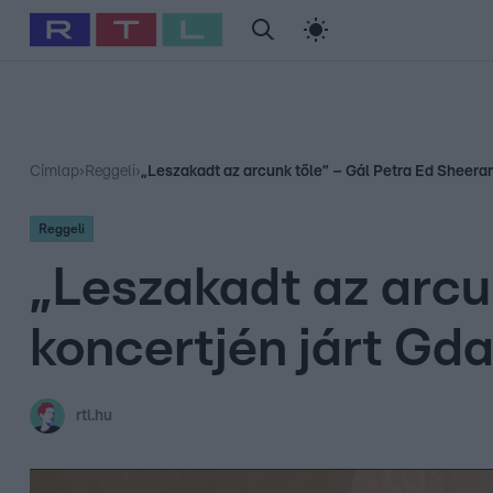
#
Babits Marcella
#
Szellő István
#
Most Wanted
#
Gallusz Ni
Címlap
›
Reggeli
›
„Leszakadt az arcunk tőle” – Gál Petra Ed Sheera
Reggeli
„Leszakadt az arcu
koncertjén járt Gd
rtl.hu