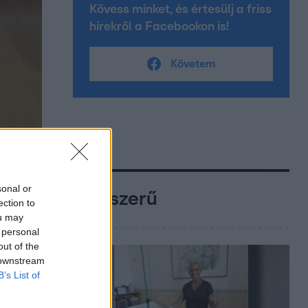
Kövess minket, és értesülj a friss
hírekről a Facebookon is!
Követem
sonal or
Népszerű
ection to
ou may
 personal
out of the
 downstream
B’s List of