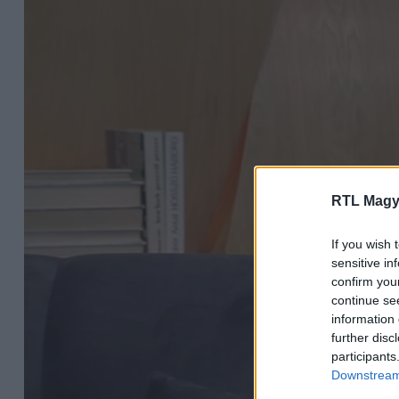
RTL Magy
If you wish 
sensitive in
confirm you
continue se
information 
further disc
participants
Downstream 