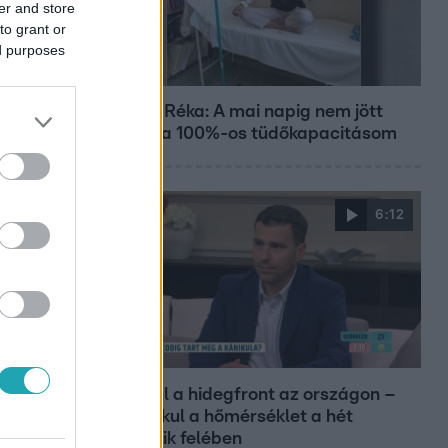
er and store
to grant or
ed purposes
Bulvár
Rubint Réka: A mai napig nem jött
vissza a 100%-os tüdőkapacitásom
6:12
Reggeli
Átvonul a hidegfront az országon –
így alakul a hőmérséklet a hét
második felében