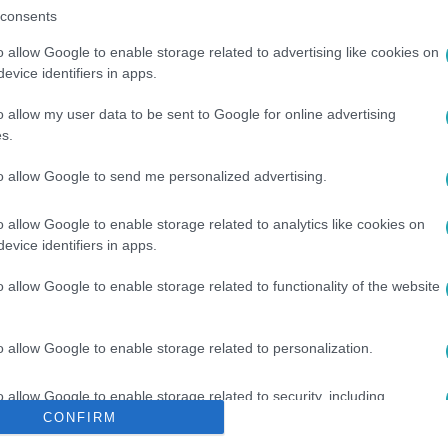
consents
o allow Google to enable storage related to advertising like cookies on
között legyen a Google-találatokban!
evice identifiers in apps.
o allow my user data to be sent to Google for online advertising
s.
to allow Google to send me personalized advertising.
o allow Google to enable storage related to analytics like cookies on
evice identifiers in apps.
o allow Google to enable storage related to functionality of the website
#
VIDEÓ
#
ED SHEERAN
#
KONCERT
#
PUSKÁS ARÉNA
o allow Google to enable storage related to personalization.
o allow Google to enable storage related to security, including
cation functionality and fraud prevention, and other user protection.
CONFIRM