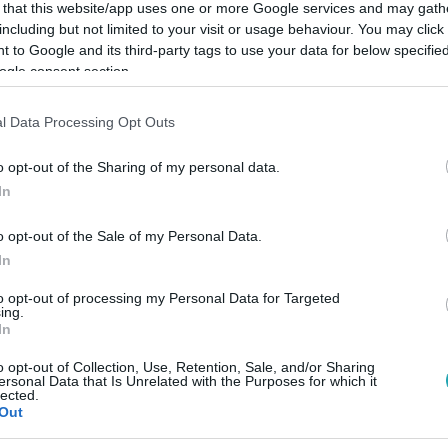
 that this website/app uses one or more Google services and may gath
including but not limited to your visit or usage behaviour. You may click 
 to Google and its third-party tags to use your data for below specifi
ogle consent section.
Link másolása
l Data Processing Opt Outs
o opt-out of the Sharing of my personal data.
In
e vőlegényével nézte meg Ed Sheeran
o opt-out of the Sale of my Personal Data.
Lengyelországban, és a Reggeliben mesélt
In
letében nem látott még ilyen technikát.
to opt-out of processing my Personal Data for Targeted
ogy egy szál gitárral is képes elvarázsolni
ing.
In
mbaton Budapesten ad koncertet Ed Sheeran
o opt-out of Collection, Use, Retention, Sale, and/or Sharing
ersonal Data that Is Unrelated with the Purposes for which it
lected.
Out