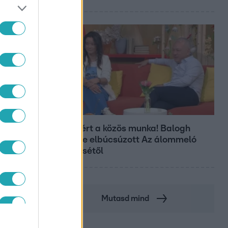
Bulvár
Véget ért a közös munka! Balogh
Levente elbúcsúzott Az álommeló
győztesétől
Mutasd mind