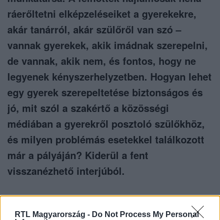
ráerőltetni elképzeléseiket a gyerekekre,
akár tanárról, akár szülőről van szó –
vannak gyerekek, akik imádnak szerepelni,
de vannak, akik nem, és fontos, hogy ne
legyenek kényszerhelyzetben. Hogyan lehet
egy gyerek szerepeltetése biztonságos és
jó, mit szól a szakértő a közösségi
médiában a gyerekről posztoló szülőkhöz,
és milyen problémás esetekkel találkozott
már a pályáján? Kiderül a fent
visszanézhető interjúból.
RTL Magyarország -
Do Not Process My Personal