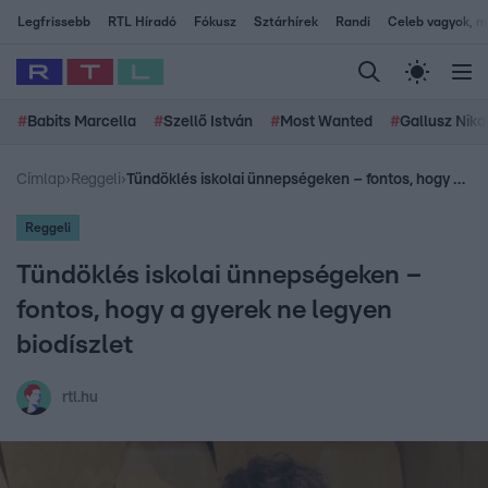
Legfrissebb
RTL Híradó
Fókusz
Sztárhírek
Randi
Celeb vagyok, me
#
Babits Marcella
#
Szellő István
#
Most Wanted
#
Gallusz Niko
Címlap
›
Reggeli
›
Tündöklés iskolai ünnepségeken – fontos, hogy a gyerek ne legyen biodíszlet
Reggeli
Tündöklés iskolai ünnepségeken –
fontos, hogy a gyerek ne legyen
biodíszlet
rtl.hu