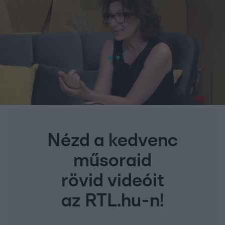
Nézd a kedvenc
műsoraid
rövid videóit
az RTL.hu-n!