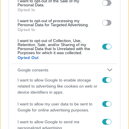
I want to opt-out of the Sale of my
Personal Data.
Opted In
I want to opt-out of processing my
Personal Data for Targeted Advertising.
#
REGGELI
#
RTL
#
ADÁSRÉSZLETEK
#
VIDEÓ
Opted In
#
GYURKÓ SZILVIA
#
HINTALOVON ALAPÍTVÁNY
I want to opt-out of Collection, Use,
Retention, Sale, and/or Sharing of my
#
GYERMEKJOGOK
#
SZEREPLÉS
#
BIZTONSÁG
Personal Data that Is Unrelated with the
Purposes for which it was collected.
Opted Out
Google consents
I want to allow Google to enable storage
related to advertising like cookies on web or
device identifiers in apps.
Népszerű
I want to allow my user data to be sent to
Google for online advertising purposes.
I want to allow Google to send me
7:51
personalized advertising.