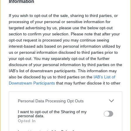
Information
Itt állítsd be, hogy az RTL.hu az elsők között
If you wish to opt-out of the sale, sharing to third parties, or
legyen a Google-találatokban!
processing of your personal or sensitive information for
targeted advertising by us, please use the below opt-out
section to confirm your selection. Please note that after your
opt-out request is processed you may continue seeing
interest-based ads based on personal information utilized by
us or personal information disclosed to third parties prior to
your opt-out. You may separately opt-out of the further
disclosure of your personal information by third parties on the
IAB’s list of downstream participants. This information may
also be disclosed by us to third parties on the
IAB’s List of
Downstream Participants
that may further disclose it to other
third parties.
Kövess minket, és értesülj a friss hírekről a
Please note that this website/app uses one or more Google
Personal Data Processing Opt Outs
Facebookon is!
services and may gather and store information including but
not limited to your visit or usage behaviour. You may click to
I want to opt-out of the Sharing of my
personal data.
Követem
grant or deny consent to Google and its third-party tags to
Opted In
use your data for below specified purposes in below Google
consent section.