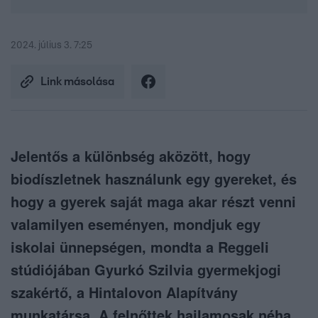
2024. július 3. 7:25
Link másolása
Jelentős a különbség aközött, hogy
biodíszletnek használunk egy gyereket, és
hogy a gyerek saját maga akar részt venni
valamilyen eseményen, mondjuk egy
iskolai ünnepségen, mondta a Reggeli
stúdiójában Gyurkó Szilvia gyermekjogi
szakértő, a Hintalovon Alapítvány
munkatársa. A felnőttek hajlamosak néha