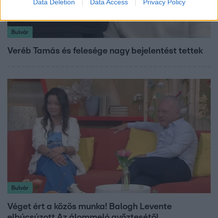
Data Deletion
Data Access
Privacy Policy
Bulvár
Veréb Tamás és felesége nagy bejelentést tettek
Bulvár
Véget ért a közös munka! Balogh Levente
elbúcsúzott Az álommeló győztesétől