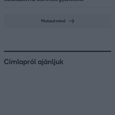
Mutasd mind
Címlapról ajánljuk