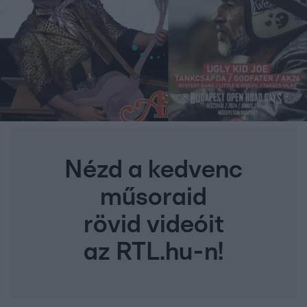
Nézd a kedvenc
műsoraid
rövid videóit
az RTL.hu-n!