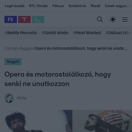
Legfrissebb
RTL Híradó
Fókusz
Sztárhírek
Randi
Celeb vagyok, me
#
Babits Marcella
#
Szellő István
#
Most Wanted
#
Gallusz Niko
Címlap
›
Reggeli
›
Opera és motorostalálkozó, hogy senki ne unatkozzon
Reggeli
Opera és motorostalálkozó, hogy
senki ne unatkozzon
rtl.hu