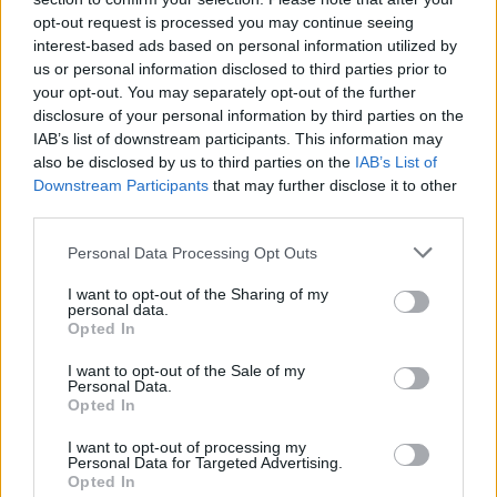
opt-out request is processed you may continue seeing
interest-based ads based on personal information utilized by
us or personal information disclosed to third parties prior to
Kövess minket, és értesülj a friss hírekről a
your opt-out. You may separately opt-out of the further
Facebookon is!
disclosure of your personal information by third parties on the
IAB’s list of downstream participants. This information may
Követem
also be disclosed by us to third parties on the
IAB’s List of
Downstream Participants
that may further disclose it to other
third parties.
Please note that this website/app uses one or more Google
Personal Data Processing Opt Outs
services and may gather and store information including but
not limited to your visit or usage behaviour. You may click to
I want to opt-out of the Sharing of my
personal data.
#
REGGELI
#
RTL
#
ADÁSRÉSZLETEK
#
VIDEÓ
grant or deny consent to Google and its third-party tags to
Opted In
use your data for below specified purposes in below Google
#
PROGRAMAJÁNLÓ
#
KONCERT
#
MOTOR
consent section.
I want to opt-out of the Sale of my
Personal Data.
#
SZÍNHÁZ
#
HARLEY DAVIDSON
#
OPERA
Opted In
I want to opt-out of processing my
Personal Data for Targeted Advertising.
Opted In