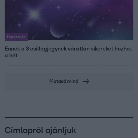
Horoszkóp
Ennek a 3 csillagjegynek váratlan sikereket hozhat
a hét
Mutasd mind
Címlapról ajánljuk