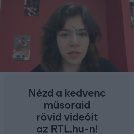
Nézd a kedvenc
műsoraid
rövid videóit
az RTL.hu-n!