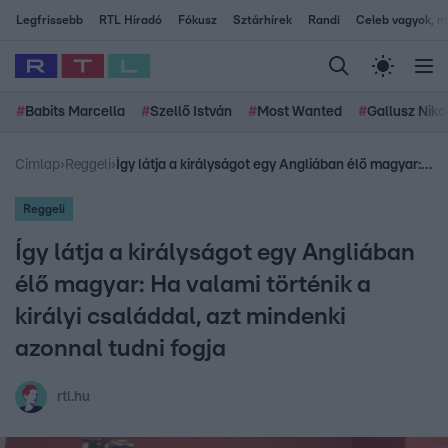
Legfrissebb
RTL Híradó
Fókusz
Sztárhírek
Randi
Celeb vagyok, me
#
Babits Marcella
#
Szellő István
#
Most Wanted
#
Gallusz Niko
Címlap
›
Reggeli
›
Így látja a királyságot egy Angliában élő magyar: Ha valami történik a királyi családdal, azt mindenki azonnal tudni fogja
Reggeli
Így látja a királyságot egy Angliában
élő magyar: Ha valami történik a
királyi családdal, azt mindenki
azonnal tudni fogja
rtl.hu