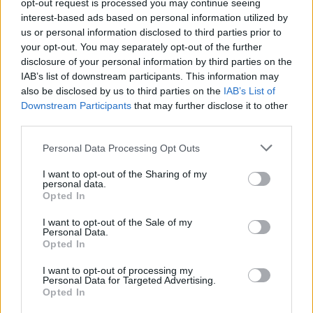
opt-out request is processed you may continue seeing
interest-based ads based on personal information utilized by
Kövess minket, és értesülj a friss hírekről a
us or personal information disclosed to third parties prior to
Facebookon is!
your opt-out. You may separately opt-out of the further
disclosure of your personal information by third parties on the
IAB’s list of downstream participants. This information may
Követem
also be disclosed by us to third parties on the
IAB’s List of
Downstream Participants
that may further disclose it to other
third parties.
Please note that this website/app uses one or more Google
Personal Data Processing Opt Outs
services and may gather and store information including but
#
REGGELI
#
RTL
#
ADÁSRÉSZLETEK
#
VIDEÓ
not limited to your visit or usage behaviour. You may click to
I want to opt-out of the Sharing of my
personal data.
grant or deny consent to Google and its third-party tags to
Opted In
#
BULVÁR
#
BRIT KIRÁLYI CSALÁD
#
KIRÁLYI CSALÁD
use your data for below specified purposes in below Google
consent section.
#
KATALIN HERCEGNÉ
#
KATALIN
I want to opt-out of the Sale of my
Personal Data.
Opted In
I want to opt-out of processing my
Personal Data for Targeted Advertising.
Opted In