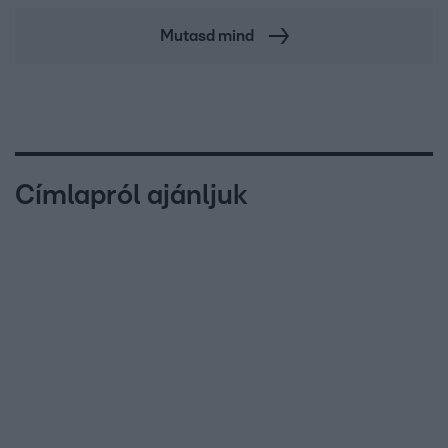
Mutasd mind
Címlapról ajánljuk