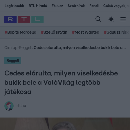
Legfrissebb
RTL Híradó
Fókusz
Sztárhírek
Randi
Celeb vagyok, me
#
Babits Marcella
#
Szellő István
#
Most Wanted
#
Gallusz Niko
Címlap
›
Reggeli
›
Cedes elárulta, milyen viselkedésbe bukik bele a ValóVilág legtöbb játékosa
Reggeli
Cedes elárulta, milyen viselkedésbe
bukik bele a ValóVilág legtöbb
játékosa
rtl.hu