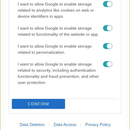
I want to allow Google to enable storage
related to analytics like cookies on web or
device identifiers in apps.
Reggeli
I want to allow Google to enable storage
related to functionality of the website or app.
„A csúcs opcionális, a biztonságos hazatérés
kötelező” – 50 méterre a csúcstól fordult vissza
I want to allow Google to enable storage
Klein Dávid
related to personalization.
I want to allow Google to enable storage
related to security, including authentication
functionality and fraud prevention, and other
user protection.
CONFIRM
Data Deletion
Data Access
Privacy Policy
Horoszkóp