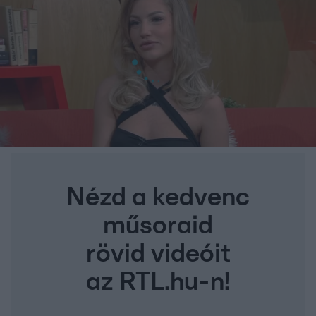
Nézd a kedvenc
műsoraid
rövid videóit
az RTL.hu-n!