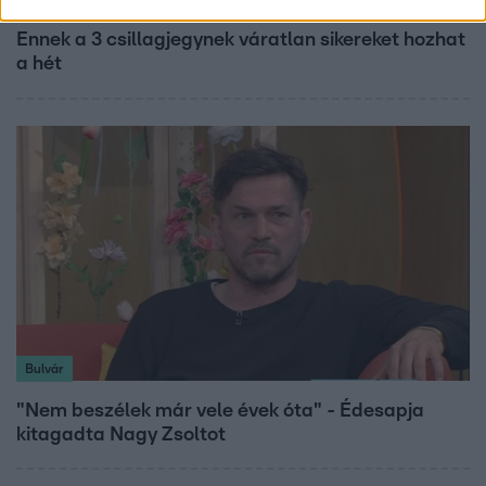
Ennek a 3 csillagjegynek váratlan sikereket hozhat
a hét
Bulvár
"Nem beszélek már vele évek óta" - Édesapja
kitagadta Nagy Zsoltot