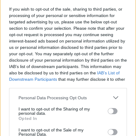
If you wish to opt-out of the sale, sharing to third parties, or
processing of your personal or sensitive information for
targeted advertising by us, please use the below opt-out
section to confirm your selection. Please note that after your
opt-out request is processed you may continue seeing
interest-based ads based on personal information utilized by
us or personal information disclosed to third parties prior to
your opt-out. You may separately opt-out of the further
disclosure of your personal information by third parties on the
IAB’s list of downstream participants. This information may
Kövess minket, és értesülj a friss hírekről a
also be disclosed by us to third parties on the
IAB’s List of
Facebookon is!
Downstream Participants
that may further disclose it to other
third parties.
Követem
Please note that this website/app uses one or more Google
Personal Data Processing Opt Outs
services and may gather and store information including but
not limited to your visit or usage behaviour. You may click to
I want to opt-out of the Sharing of my
personal data.
grant or deny consent to Google and its third-party tags to
Opted In
use your data for below specified purposes in below Google
consent section.
I want to opt-out of the Sale of my
Personal Data.
#
REGGELI
#
RTL
#
ADÁSRÉSZLETEK
#
VIDEÓ