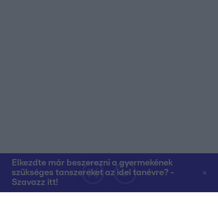
Elkezdte már beszerezni a gyermekének
szükséges tanszereket az idei tanévre? -
Szavazz itt!