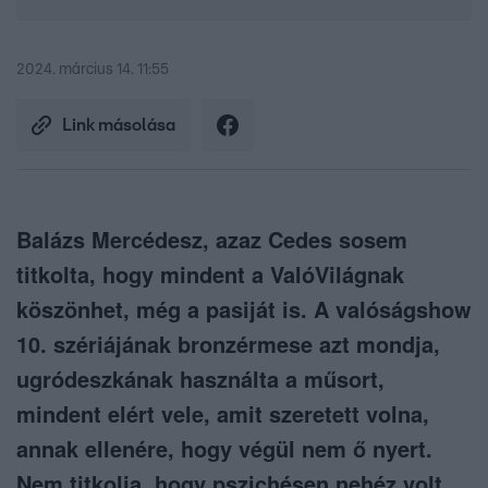
2024. március 14. 11:55
Link másolása
Balázs Mercédesz, azaz Cedes sosem
titkolta, hogy mindent a ValóVilágnak
köszönhet, még a pasiját is. A valóságshow
10. szériájának bronzérmese azt mondja,
ugródeszkának használta a műsort,
mindent elért vele, amit szeretett volna,
annak ellenére, hogy végül nem ő nyert.
Nem titkolja, hogy pszichésen nehéz volt