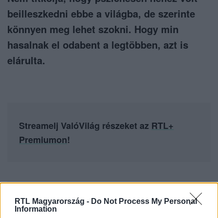
beilleszkedni ebbe a világba, de szerinte
könnyen meg lehet szokni. Hogy min
hasalnak el odabent a legtöbben, azt is
elárulta.
Streamelj ValóVilág részeket az
RTL+
Premiumon
!
Itt állítsd be, hogy az RTL.hu az elsők között
RTL Magyarország -
Do Not Process My Personal
legyen a Google-találatokban!
Information