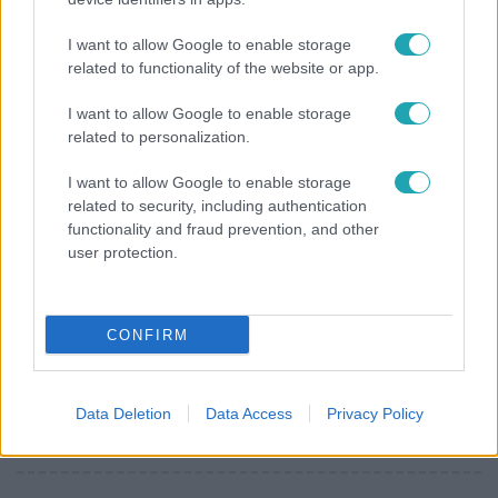
Bulvár
I want to allow Google to enable storage
Veréb Tamás és felesége nagy bejelentést tettek
related to functionality of the website or app.
I want to allow Google to enable storage
related to personalization.
I want to allow Google to enable storage
related to security, including authentication
functionality and fraud prevention, and other
user protection.
CONFIRM
Horoszkóp
Ennek a 3 csillagjegynek váratlan sikereket hozhat
Data Deletion
Data Access
Privacy Policy
a hét