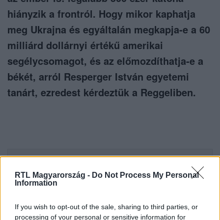
hiányzik a frontról. Hogy mikor kaphatja
meg Ukrajna és egyáltalán megkapja-e a 60
milliárd dollárnyi értékű amerikai
segélycsomagot, és az előmozdíthatja-e a
békét, arról Resperger István egyetemi
tanárt, ezredest kérdeztük a Reggeliben.
Itt állítsd be, hogy az RTL.hu az elsők között
legyen a Google-találatokban!
RTL Magyarország -
Do Not Process My Personal
Information
If you wish to opt-out of the sale, sharing to third parties, or
processing of your personal or sensitive information for