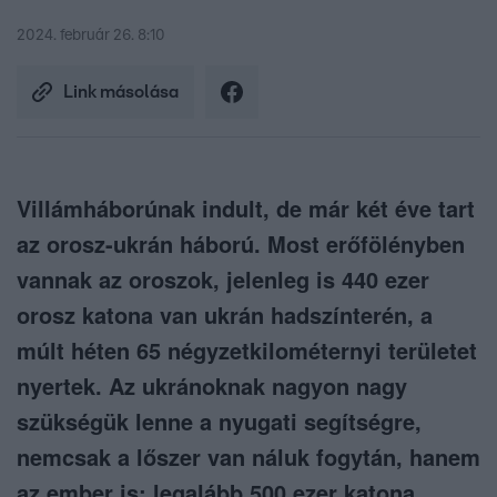
2024. február 26. 8:10
Link másolása
Villámháborúnak indult, de már két éve tart
az orosz-ukrán háború. Most erőfölényben
vannak az oroszok, jelenleg is 440 ezer
orosz katona van ukrán hadszínterén, a
múlt héten 65 négyzetkilométernyi területet
nyertek. Az ukránoknak nagyon nagy
szükségük lenne a nyugati segítségre,
nemcsak a lőszer van náluk fogytán, hanem
az ember is: legalább 500 ezer katona