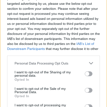
targeted advertising by us, please use the below opt-out
section to confirm your selection. Please note that after your
opt-out request is processed you may continue seeing
interest-based ads based on personal information utilized by
us or personal information disclosed to third parties prior to
your opt-out. You may separately opt-out of the further
disclosure of your personal information by third parties on the
Kövess minket, és értesülj a friss hírekről a
IAB’s list of downstream participants. This information may
also be disclosed by us to third parties on the
IAB’s List of
Facebookon is!
Downstream Participants
that may further disclose it to other
third parties.
Követem
Please note that this website/app uses one or more Google
Personal Data Processing Opt Outs
services and may gather and store information including but
not limited to your visit or usage behaviour. You may click to
I want to opt-out of the Sharing of my
personal data.
grant or deny consent to Google and its third-party tags to
Opted In
use your data for below specified purposes in below Google
consent section.
I want to opt-out of the Sale of my
#
REGGELI
#
RTL
#
ADÁSRÉSZLETEK
#
VIDEÓ
Personal Data.
Opted In
#
OROSZ-UKRÁN HÁBORÚ
#
BÉKE
#
NYUGATI SEGÉLY
I want to opt-out of processing my
#
LŐSZER
#
FRONT