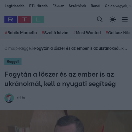
Legfrissebb
RTL Híradó
Fókusz
Sztárhírek
Randi
Celeb vagyok, me
#
Babits Marcella
#
Szellő István
#
Most Wanted
#
Gallusz Niko
Címlap
›
Reggeli
›
Fogytán a lőszer és az ember is az ukránoknál, kell a nyugati segítség
Reggeli
Fogytán a lőszer és az ember is az
ukránoknál, kell a nyugati segítség
rtl.hu