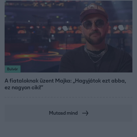
Bulvár
A fiataloknak üzent Majka: „Hagyjátok ezt abba,
ez nagyon ciki!”
Mutasd mind