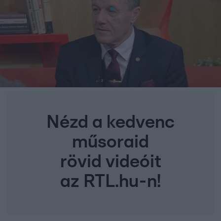
Nézd a kedvenc
műsoraid
rövid videóit
az RTL.hu-n!