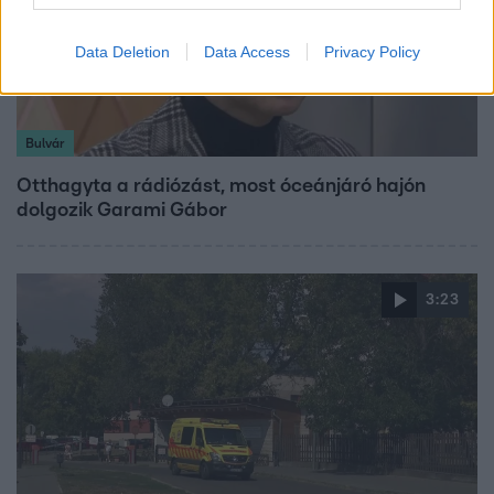
Data Deletion
Data Access
Privacy Policy
Bulvár
Otthagyta a rádiózást, most óceánjáró hajón
dolgozik Garami Gábor
3:23