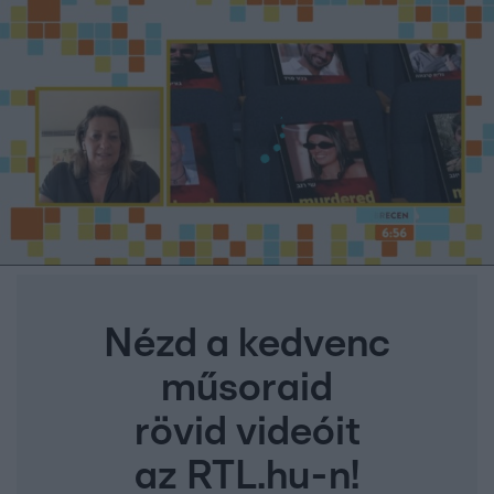
Nézd a kedvenc
műsoraid
rövid videóit
az RTL.hu-n!