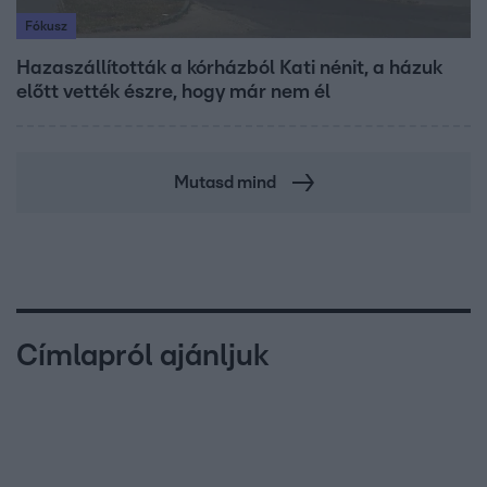
Fókusz
Hazaszállították a kórházból Kati nénit, a házuk
előtt vették észre, hogy már nem él
Mutasd mind
Címlapról ajánljuk