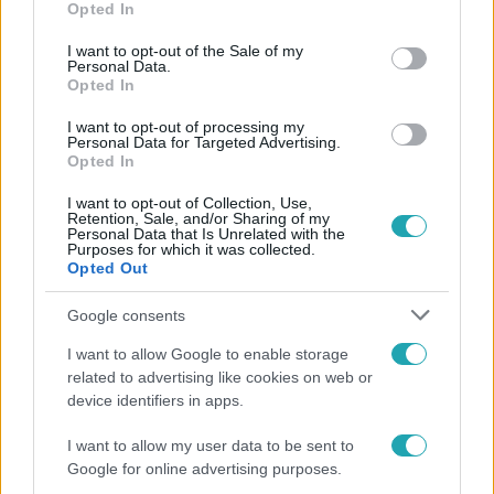
Opted In
Követem
use your data for below specified purposes in below Google
consent section.
I want to opt-out of the Sale of my
Personal Data.
Opted In
I want to opt-out of processing my
Personal Data for Targeted Advertising.
Opted In
#
REGGELI
#
VIDEÓ
#
ADÁSRÉSZLETEK
#
KÜLFÖLD
I want to opt-out of Collection, Use,
#
IZRAEL
#
GAZDASÁG
#
HÁBORÚ
Retention, Sale, and/or Sharing of my
Personal Data that Is Unrelated with the
#
KÜLFÖLDÖN ÉLŐ MAGYAROK
Purposes for which it was collected.
Opted Out
Google consents
I want to allow Google to enable storage
related to advertising like cookies on web or
device identifiers in apps.
Népszerű
I want to allow my user data to be sent to
Google for online advertising purposes.