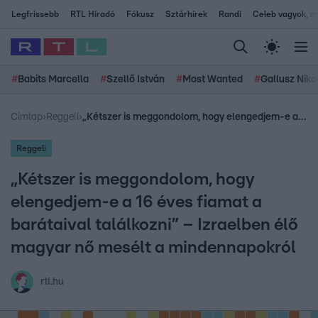
Legfrissebb
RTL Híradó
Fókusz
Sztárhírek
Randi
Celeb vagyok, me
#
Babits Marcella
#
Szellő István
#
Most Wanted
#
Gallusz Niko
Címlap
›
Reggeli
›
„Kétszer is meggondolom, hogy elengedjem-e a 16 éves fiamat a barátaival találkozni” – Izraelben élő magyar nő mesélt a mindennapokról
Reggeli
„Kétszer is meggondolom, hogy
elengedjem-e a 16 éves fiamat a
barátaival találkozni” – Izraelben élő
magyar nő mesélt a mindennapokról
rtl.hu