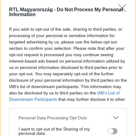
RTL Magyarország -
Do Not Process My Personal
Information
If you wish to opt-out of the sale, sharing to third parties, or
Itt állítsd be, hogy az RTL.hu az elsők között
processing of your personal or sensitive information for
legyen a Google-találatokban!
targeted advertising by us, please use the below opt-out
section to confirm your selection. Please note that after your
opt-out request is processed you may continue seeing
interest-based ads based on personal information utilized by
us or personal information disclosed to third parties prior to
your opt-out. You may separately opt-out of the further
disclosure of your personal information by third parties on the
IAB’s list of downstream participants. This information may
also be disclosed by us to third parties on the
IAB’s List of
Downstream Participants
that may further disclose it to other
third parties.
Please note that this website/app uses one or more Google
Kövess minket, és értesülj a friss hírekről a
Personal Data Processing Opt Outs
services and may gather and store information including but
Facebookon is!
not limited to your visit or usage behaviour. You may click to
I want to opt-out of the Sharing of my
personal data.
grant or deny consent to Google and its third-party tags to