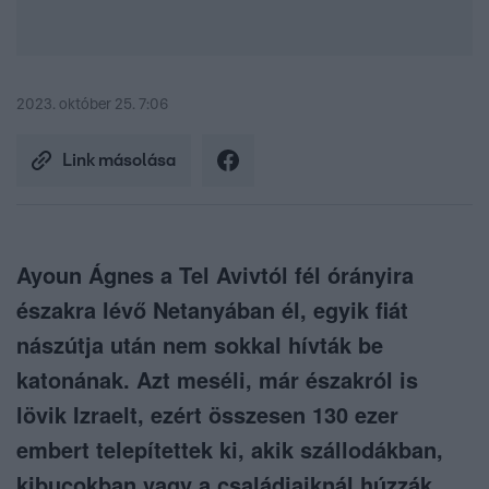
2023. október 25. 7:06
Link másolása
Ayoun Ágnes a Tel Avivtól fél órányira
északra lévő Netanyában él, egyik fiát
nászútja után nem sokkal hívták be
katonának. Azt meséli, már északról is
lövik Izraelt, ezért összesen 130 ezer
embert telepítettek ki, akik szállodákban,
kibucokban vagy a családjaiknál húzzák