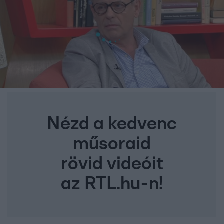
Nézd a kedvenc
műsoraid
rövid videóit
az RTL.hu-n!