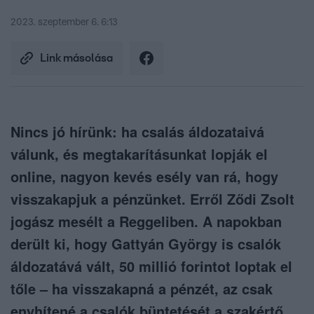
2023. szeptember 6. 6:13
Link másolása
Nincs jó hírünk: ha csalás áldozataivá
válunk, és megtakarításunkat lopják el
online, nagyon kevés esély van rá, hogy
visszakapjuk a pénzünket. Erről Ződi Zsolt
jogász mesélt a Reggeliben. A napokban
derült ki, hogy Gattyán György is csalók
áldozatává vált, 50 millió forintot loptak el
tőle – ha visszakapná a pénzét, az csak
enyhítené a csalók büntetését a szakértő