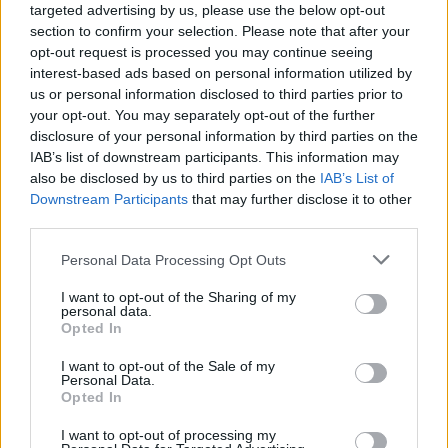
targeted advertising by us, please use the below opt-out
section to confirm your selection. Please note that after your
opt-out request is processed you may continue seeing
interest-based ads based on personal information utilized by
us or personal information disclosed to third parties prior to
your opt-out. You may separately opt-out of the further
Kövess minket, és értesülj a friss hírekről a
disclosure of your personal information by third parties on the
Facebookon is!
IAB’s list of downstream participants. This information may
also be disclosed by us to third parties on the
IAB’s List of
Downstream Participants
that may further disclose it to other
Követem
third parties.
Please note that this website/app uses one or more Google
Personal Data Processing Opt Outs
services and may gather and store information including but
not limited to your visit or usage behaviour. You may click to
I want to opt-out of the Sharing of my
personal data.
grant or deny consent to Google and its third-party tags to
Opted In
use your data for below specified purposes in below Google
#
REGGELI
#
VIDEÓ
#
ADÁSRÉSZLETEK
consent section.
I want to opt-out of the Sale of my
#
INTERNETES CSALÁS
#
KIBERBŰNÖZÉS
#
BŰNÜGY
Personal Data.
Opted In
#
JOG
#
GATTYÁN GYÖRGY
I want to opt-out of processing my