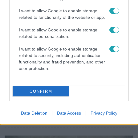
Otthagyta a rádiózást, most óceánjáró hajón
I want to allow Google to enable storage
dolgozik Garami Gábor
related to functionality of the website or app.
I want to allow Google to enable storage
related to personalization.
7:51
I want to allow Google to enable storage
related to security, including authentication
functionality and fraud prevention, and other
user protection.
CONFIRM
Fókusz
Megvan, kik váltják a fenyegetés miatt visszalépő
Data Deletion
Data Access
Privacy Policy
Majkát a SIC Feszten