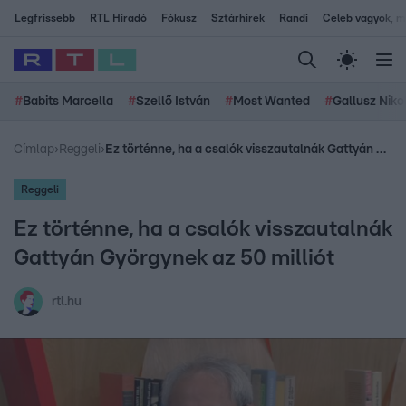
Legfrissebb
RTL Híradó
Fókusz
Sztárhírek
Randi
Celeb vagyok, me
#
Babits Marcella
#
Szellő István
#
Most Wanted
#
Gallusz Niko
Címlap
›
Reggeli
›
Ez történne, ha a csalók visszautalnák Gattyán Györgynek az 50 milliót
Reggeli
Ez történne, ha a csalók visszautalnák
Gattyán Györgynek az 50 milliót
rtl.hu