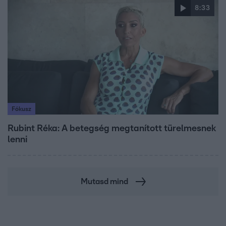
8:33
Fókusz
Rubint Réka: A betegség megtanított türelmesnek
lenni
Mutasd mind