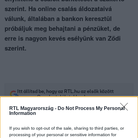
szerint. Ha online csalás áldozataivá
válunk, általában a bankon keresztül
próbáljuk meg behajtani a pénzüket, de
erre is nagyon kevés esélyünk van Ződi
szerint.
Itt állítsd be, hogy az RTL.hu az elsők között
legyen a Google-találatokban!
RTL Magyarország -
Do Not Process My Personal
Information
If you wish to opt-out of the sale, sharing to third parties, or
processing of your personal or sensitive information for