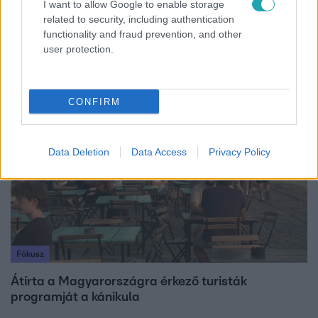
I want to allow Google to enable storage
Fókusz
related to security, including authentication
functionality and fraud prevention, and other
Hazaszállították a kórházból Kati nénit, a házuk
user protection.
előtt vették észre, hogy már nem él
CONFIRM
4:36
Data Deletion
Data Access
Privacy Policy
Fókusz
Átírta a Magyarországra érkező turisták
programját a kánikula