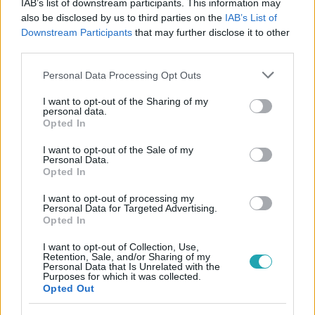
IAB’s list of downstream participants. This information may
also be disclosed by us to third parties on the
IAB’s List of
#
REGGELI
#
VIDEÓ
#
ADÁSRÉSZLETEK
Downstream Participants
that may further disclose it to other
third parties.
#
TORRES DANI
#
ÚJ ALBUM
#
HEGYMÁSZÁS
Please note that this website/app uses one or more Google
#
RTL
Personal Data Processing Opt Outs
services and may gather and store information including but
not limited to your visit or usage behaviour. You may click to
I want to opt-out of the Sharing of my
personal data.
grant or deny consent to Google and its third-party tags to
Opted In
use your data for below specified purposes in below Google
consent section.
I want to opt-out of the Sale of my
Personal Data.
Opted In
Népszerű
I want to opt-out of processing my
Personal Data for Targeted Advertising.
Opted In
I want to opt-out of Collection, Use,
Retention, Sale, and/or Sharing of my
Personal Data that Is Unrelated with the
Purposes for which it was collected.
Opted Out