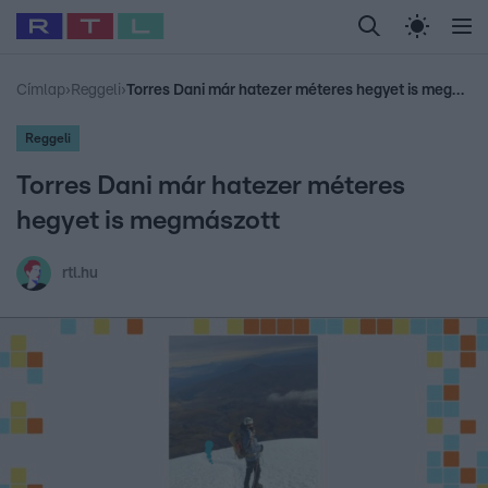
Legfrissebb
RTL Híradó
Fókusz
Sztárhírek
Randi
Celeb vagyok, me
#
Babits Marcella
#
Szellő István
#
Most Wanted
#
Gallusz Niko
Címlap
›
Reggeli
›
Torres Dani már hatezer méteres hegyet is megmászott
Reggeli
Torres Dani már hatezer méteres
hegyet is megmászott
rtl.hu