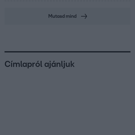
Mutasd mind
Címlapról ajánljuk