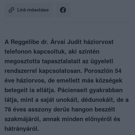
Link másolása
A Reggelibe dr. Árvai Judit háziorvost
telefonon kapcsoltuk, aki szintén
megosztotta tapasztalatait az ügyeleti
rendszerrel kapcsolatosan. Poroszlón 54
éve háziorvos, de emellett más községek
betegeit is ellátja. Pácienseit gyakrabban
látja, mint a saját unokáit, dédunokáit, de a
78 éves asszony derűs hangon beszélt
szakmájáról, annak minden előnyéről és
hátrányáról.