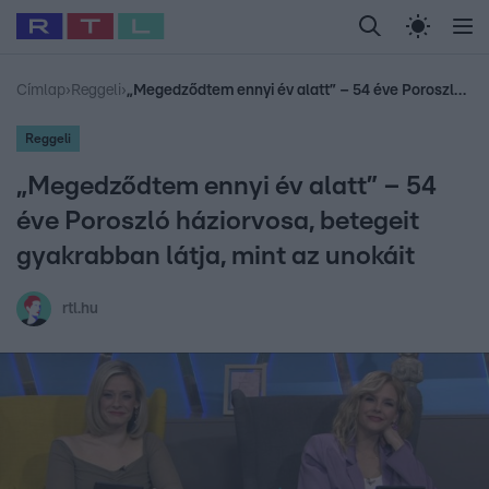
Legfrissebb
RTL Híradó
Fókusz
Sztárhírek
Randi
Celeb vagyok, me
#
Babits Marcella
#
Szellő István
#
Most Wanted
#
Gallusz Niko
Címlap
›
Reggeli
›
„Megedződtem ennyi év alatt” – 54 éve Poroszló háziorvosa, betegeit gyakrabban látja, mint az unokáit
Reggeli
„Megedződtem ennyi év alatt” – 54
éve Poroszló háziorvosa, betegeit
gyakrabban látja, mint az unokáit
rtl.hu