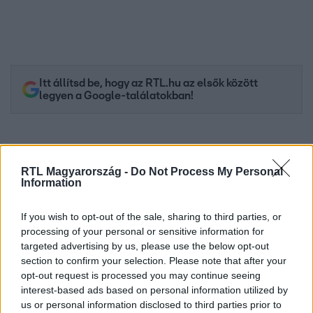
Itt állítsd be, hogy az RTL.hu az elsők között
legyen a Google-találatokban!
RTL Magyarország -
Do Not Process My Personal
Information
If you wish to opt-out of the sale, sharing to third parties, or
processing of your personal or sensitive information for
targeted advertising by us, please use the below opt-out
section to confirm your selection. Please note that after your
opt-out request is processed you may continue seeing
Kövess minket, és értesülj a friss hírekről a
interest-based ads based on personal information utilized by
Facebookon is!
us or personal information disclosed to third parties prior to