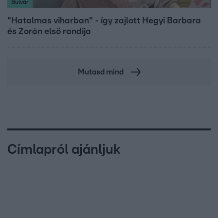
Bulvár
"Hatalmas viharban" - így zajlott Hegyi Barbara
és Zorán első randija
Mutasd mind
Címlapról ajánljuk