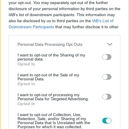
your opt-out. You may separately opt-out of the further
disclosure of your personal information by third parties on the
Követem
IAB’s list of downstream participants. This information may
also be disclosed by us to third parties on the
IAB’s List of
Downstream Participants
that may further disclose it to other
third parties.
Please note that this website/app uses one or more Google
Personal Data Processing Opt Outs
#
REGGELI
#
VIDEÓ
#
EGÉSZSÉGÜGY
#
HÁZIORVOS
services and may gather and store information including but
not limited to your visit or usage behaviour. You may click to
I want to opt-out of the Sharing of my
#
ÜGYELET
#
POROSZLÓ
personal data.
grant or deny consent to Google and its third-party tags to
Opted In
use your data for below specified purposes in below Google
consent section.
I want to opt-out of the Sale of my
Personal Data.
Opted In
I want to opt-out of processing my
Personal Data for Targeted Advertising.
Opted In
Népszerű
I want to opt-out of Collection, Use,
Retention, Sale, and/or Sharing of my
Personal Data that Is Unrelated with the
Purposes for which it was collected.