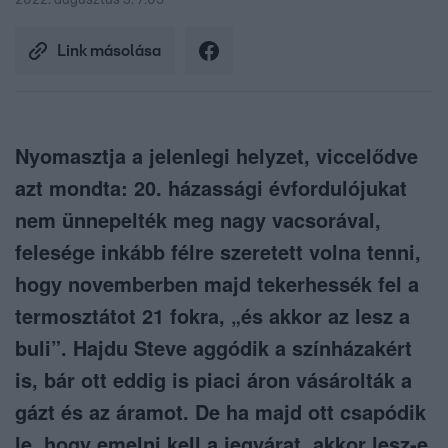
2022. augusztus 3. 7:05
Link másolása
Nyomasztja a jelenlegi helyzet, viccelődve
azt mondta: 20. házassági évfordulójukat
nem ünnepelték meg nagy vacsorával,
felesége inkább félre szeretett volna tenni,
hogy novemberben majd tekerhessék fel a
termosztátot 21 fokra, „és akkor az lesz a
buli”. Hajdu Steve aggódik a színházakért
is, bár ott eddig is piaci áron vásárolták a
gázt és az áramot. De ha majd ott csapódik
le, hogy emelni kell a jegyárat, akkor lesz-e