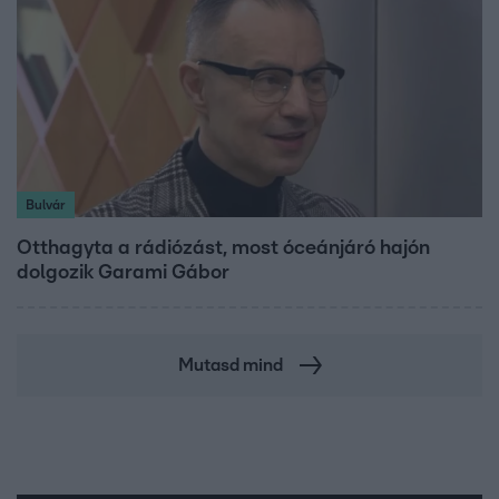
Bulvár
Otthagyta a rádiózást, most óceánjáró hajón
dolgozik Garami Gábor
Mutasd mind