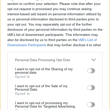
section to confirm your selection. Please note that after your
opt-out request is processed you may continue seeing
interest-based ads based on personal information utilized by
us or personal information disclosed to third parties prior to
Kövess minket, és értesülj a friss hírekről a
your opt-out. You may separately opt-out of the further
disclosure of your personal information by third parties on the
Facebookon is!
IAB’s list of downstream participants. This information may
also be disclosed by us to third parties on the
IAB’s List of
Követem
Downstream Participants
that may further disclose it to other
third parties.
Please note that this website/app uses one or more Google
Personal Data Processing Opt Outs
services and may gather and store information including but
not limited to your visit or usage behaviour. You may click to
I want to opt-out of the Sharing of my
personal data.
grant or deny consent to Google and its third-party tags to
Opted In
#
REGGELI
#
RTL
#
RTL KLUB
#
ADÁSRÉSZLETEK
use your data for below specified purposes in below Google
consent section.
#
BULVÁR
#
SZÍNHÁZ
#
SZÍNÉSZ
#
HAJDU STEVE
I want to opt-out of the Sale of my
Personal Data.
#
REZSIÁRAK
Opted In
I want to opt-out of processing my
Personal Data for Targeted Advertising.