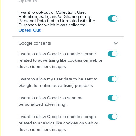
Opted In
I want to opt-out of Collection, Use,
Retention, Sale, and/or Sharing of my
Personal Data that Is Unrelated with the
Purposes for which it was collected.
Opted Out
Népszerű
Google consents
I want to allow Google to enable storage
related to advertising like cookies on web or
device identifiers in apps.
I want to allow my user data to be sent to
Google for online advertising purposes.
I want to allow Google to send me
personalized advertising.
I want to allow Google to enable storage
Bulvár
related to analytics like cookies on web or
device identifiers in apps.
A fiataloknak üzent Majka: „Hagyjátok ezt abba,