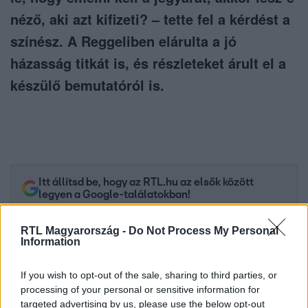
néző, aki azt kifizeti? – tette fel a kérdést a
színész. A Reggeliben elárulta a jó
házasság titkát is, és részleteket árult el a
készülő bemutatóról is.
Itt állítsd be, hogy az RTL.hu az elsők között
legyen a Google-találatokban!
RTL Magyarország -
Do Not Process My Personal
Information
If you wish to opt-out of the sale, sharing to third parties, or
processing of your personal or sensitive information for
targeted advertising by us, please use the below opt-out