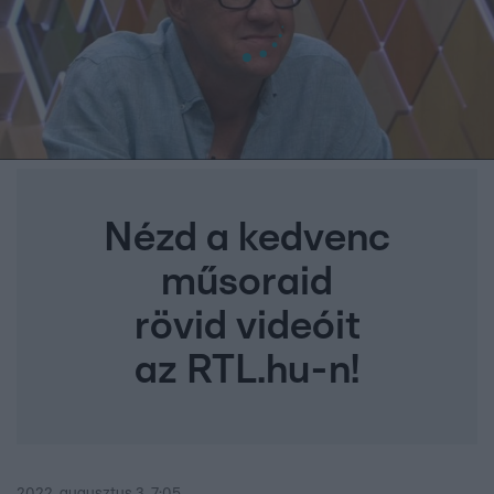
Nézd a kedvenc
műsoraid
rövid videóit
az RTL.hu-n!