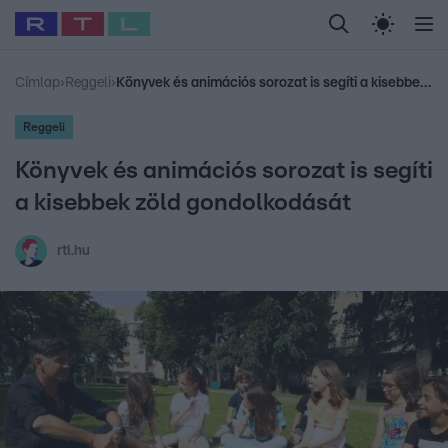
Legfrissebb
RTL Híradó
Fókusz
Sztárhírek
Randi
Celeb vagyok, me
#
Babits Marcella
#
Szellő István
#
Most Wanted
#
Gallusz Niko
Címlap
›
Reggeli
›
Könyvek és animációs sorozat is segíti a kisebbek zöld gondolkodását
Reggeli
Könyvek és animációs sorozat is segíti
a kisebbek zöld gondolkodását
rtl.hu