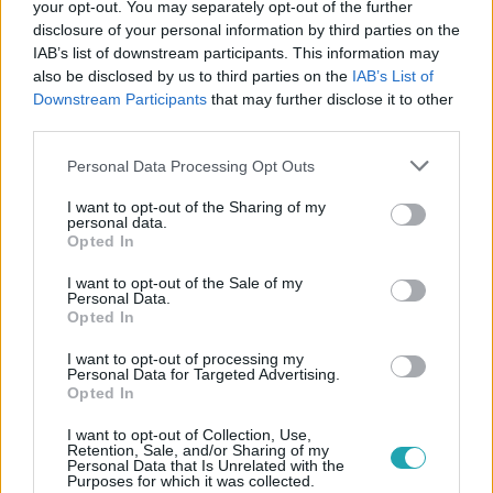
your opt-out. You may separately opt-out of the further
disclosure of your personal information by third parties on the
IAB’s list of downstream participants. This information may
also be disclosed by us to third parties on the
IAB’s List of
#
REGGELI
#
RTL
#
RTL KLUB
#
ADÁSRÉSZLETEK
Downstream Participants
that may further disclose it to other
#
ZÖLD BOLYGÓ
#
SIMON KRISZTIÁN
#
GYEREKEK
third parties.
#
EDUKÁCIÓ
#
KOVÁCS ESZTER
#
KÖNYVEK
Please note that this website/app uses one or more Google
Personal Data Processing Opt Outs
services and may gather and store information including but
#
PAGONY
#
MACZELKA MÁRK
#
SPAR
not limited to your visit or usage behaviour. You may click to
I want to opt-out of the Sharing of my
personal data.
grant or deny consent to Google and its third-party tags to
Opted In
use your data for below specified purposes in below Google
consent section.
I want to opt-out of the Sale of my
Personal Data.
Opted In
I want to opt-out of processing my
Personal Data for Targeted Advertising.
Népszerű
Opted In
I want to opt-out of Collection, Use,
Retention, Sale, and/or Sharing of my
Personal Data that Is Unrelated with the
Purposes for which it was collected.