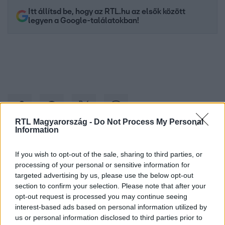
Itt állítsd be, hogy az RTL.hu az elsők között
legyen a Google-találatokban!
RTL Magyarország -
Do Not Process My Personal
Information
Kövess minket, és értesülj a friss hírekről a
If you wish to opt-out of the sale, sharing to third parties, or
Facebookon is!
processing of your personal or sensitive information for
targeted advertising by us, please use the below opt-out
section to confirm your selection. Please note that after your
Követem
opt-out request is processed you may continue seeing
interest-based ads based on personal information utilized by
us or personal information disclosed to third parties prior to