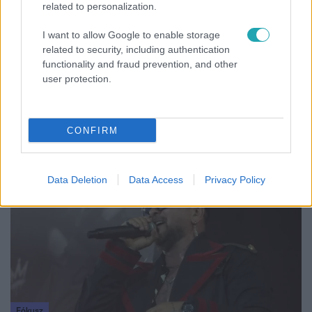
related to personalization.
I want to allow Google to enable storage
related to security, including authentication
Reggeli
functionality and fraud prevention, and other
user protection.
„Ha olyan ember keresne meg, akkor sem
vállalnám!” – Détár Enikő megszólalt a politikai
megkeresésekkel kapcsolatban
CONFIRM
6:56
Data Deletion
Data Access
Privacy Policy
Fókusz