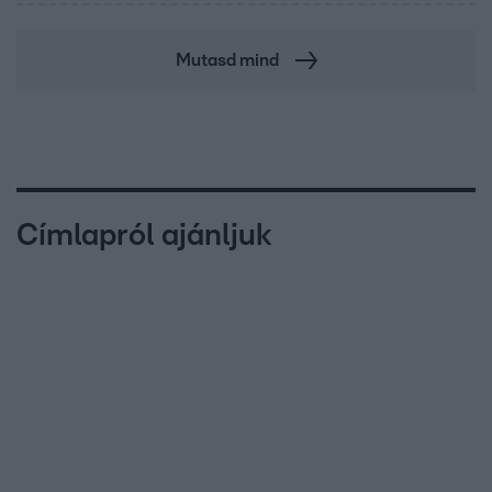
Mutasd mind
Címlapról ajánljuk