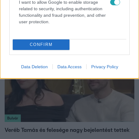
I want to allow Google to enable storage
Reggeli
related to security, including authentication
functionality and fraud prevention, and other
19 évesen nyert modellversenyt Heidi Klum –
user protection.
szakértő elemzi a szupermodell évtizedes
átalakulását
CONFIRM
Data Deletion
Data Access
Privacy Policy
Bulvár
Veréb Tamás és felesége nagy bejelentést tettek