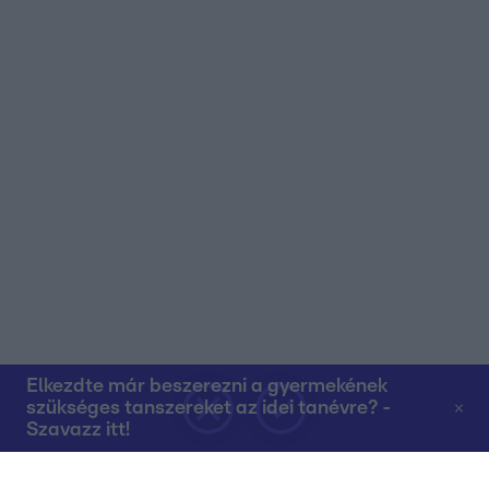
Elkezdte már beszerezni a gyermekének
szükséges tanszereket az idei tanévre? -
Szavazz itt!