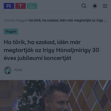
Legfrissebb
RTL Híradó
Fókusz
Sztárhírek
Randi
Celeb vagyok, me
#
Babits Marcella
#
Szellő István
#
Most Wanted
#
Gallusz Niko
Címlap
›
Reggeli
›
Ha törik, ha szakad, idén már megtartják az Irigy Hónaljmirigy 30 éves jubileumi koncertjét
Reggeli
Ha törik, ha szakad, idén már
megtartják az Irigy Hónaljmirigy 30
éves jubileumi koncertjét
rtl.hu