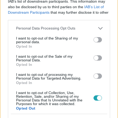
IAB’s list of downstream participants. This information may
also be disclosed by us to third parties on the
IAB’s List of
Downstream Participants
that may further disclose it to other
third parties.
#
REGGELI
#
ADÁSRÉSZLETEK
#
RTL
#
RTL KLUB
Please note that this website/app uses one or more Google
Personal Data Processing Opt Outs
#
SIPOS TOMI
#
IRIGY HONALJMIRIGY
#
KONCERT
services and may gather and store information including but
not limited to your visit or usage behaviour. You may click to
I want to opt-out of the Sharing of my
personal data.
grant or deny consent to Google and its third-party tags to
Opted In
use your data for below specified purposes in below Google
consent section.
I want to opt-out of the Sale of my
Personal Data.
Opted In
Népszerű
I want to opt-out of processing my
Personal Data for Targeted Advertising.
Opted In
I want to opt-out of Collection, Use,
Retention, Sale, and/or Sharing of my
3:02
Personal Data that Is Unrelated with the
Purposes for which it was collected.
Opted Out