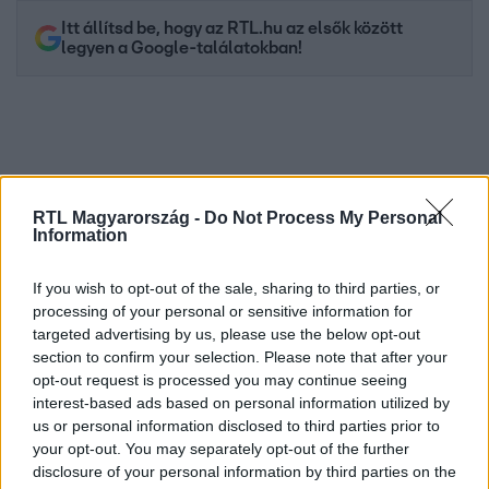
Itt állítsd be, hogy az RTL.hu az elsők között
legyen a Google-találatokban!
RTL Magyarország -
Do Not Process My Personal
Information
If you wish to opt-out of the sale, sharing to third parties, or
processing of your personal or sensitive information for
Kövess minket, és értesülj a friss hírekről a
targeted advertising by us, please use the below opt-out
section to confirm your selection. Please note that after your
Facebookon is!
opt-out request is processed you may continue seeing
interest-based ads based on personal information utilized by
Követem
us or personal information disclosed to third parties prior to
your opt-out. You may separately opt-out of the further
disclosure of your personal information by third parties on the