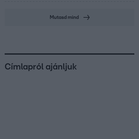
Mutasd mind
Címlapról ajánljuk