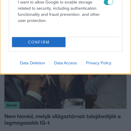
I want to allow Google to enable storage
Belföld
related to security, including authentication
functionality and fraud prevention, and other
Kicsoda Baka András, a TISZA köztársaságielnök-
user protection.
jelöltje?
CONFIRM
Data Deletion
Data Access
Privacy Policy
Bulvár
Nem hinnéd, melyik világsztárnak tulajdonítják a
legmagasabb IQ-t