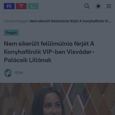
Legfrissebb
RTL Híradó
Fókusz
Sztárhírek
Randi
Celeb vagyok, me
#
Babits Marcella
#
Szellő István
#
Most Wanted
#
Gallusz Niko
Címlap
›
Reggeli
›
Nem sikerült felülmúlnia férjét A Konyhafőnök VIP-ben Visváder-Palácsik Lillának
Reggeli
Nem sikerült felülmúlnia férjét A
Konyhafőnök VIP-ben Visváder-
Palácsik Lillának
rtl.hu