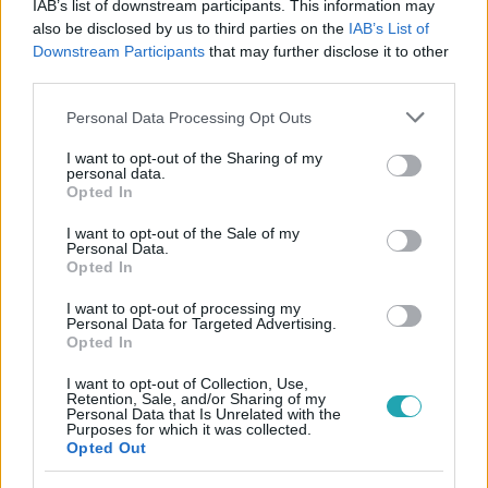
IAB’s list of downstream participants. This information may
#
REGGELI
#
PELLER ANNA
#
ADÁSRÉSZLETEK
also be disclosed by us to third parties on the
IAB’s List of
#
PELLER MARIANN
#
RTL KLUB
Downstream Participants
that may further disclose it to other
third parties.
#
VISVÁDER-PALÁCSIK LILLA
#
A KONYHAFŐNÖK VIP
Please note that this website/app uses one or more Google
Personal Data Processing Opt Outs
#
KIHÍVÁSOK
#
ÉLMÉNYEK
#
RTL
services and may gather and store information including but
not limited to your visit or usage behaviour. You may click to
I want to opt-out of the Sharing of my
personal data.
grant or deny consent to Google and its third-party tags to
Opted In
use your data for below specified purposes in below Google
consent section.
I want to opt-out of the Sale of my
Personal Data.
Opted In
Népszerű
I want to opt-out of processing my
Personal Data for Targeted Advertising.
Opted In
I want to opt-out of Collection, Use,
Retention, Sale, and/or Sharing of my
Personal Data that Is Unrelated with the
Purposes for which it was collected.
Opted Out