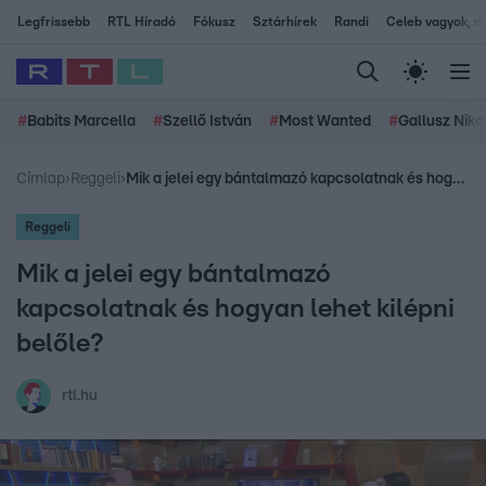
Legfrissebb
RTL Híradó
Fókusz
Sztárhírek
Randi
Celeb vagyok, me
#
Babits Marcella
#
Szellő István
#
Most Wanted
#
Gallusz Niko
Címlap
›
Reggeli
›
Mik a jelei egy bántalmazó kapcsolatnak és hogyan lehet kilépni belőle?
Reggeli
Mik a jelei egy bántalmazó
kapcsolatnak és hogyan lehet kilépni
belőle?
rtl.hu