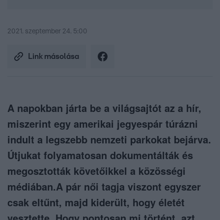
2021. szeptember 24. 5:00
Link másolása
A napokban járta be a világsajtót az a hír,
miszerint egy amerikai jegyespár túrázni
indult a legszebb nemzeti parkokat bejárva.
Útjukat folyamatosan dokumentálták és
megosztották követőikkel a közösségi
médiában.A pár női tagja viszont egyszer
csak eltűnt, majd kiderült, hogy életét
vesztette. Hogy pontosan mi történt, azt