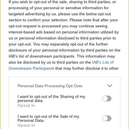
If you wish to opt-out of the sale, sharing to third parties, or
processing of your personal or sensitive information for
targeted advertising by us, please use the below opt-out
section to confirm your selection. Please note that after your
opt-out request is processed you may continue seeing
interest-based ads based on personal information utilized by
us or personal information disclosed to third parties prior to
your opt-out. You may separately opt-out of the further
Kövess minket, és értesülj a friss hírekről a
disclosure of your personal information by third parties on the
Facebookon is!
IAB’s list of downstream participants. This information may
also be disclosed by us to third parties on the
IAB’s List of
Downstream Participants
that may further disclose it to other
Követem
third parties.
Please note that this website/app uses one or more Google
Personal Data Processing Opt Outs
services and may gather and store information including but
not limited to your visit or usage behaviour. You may click to
I want to opt-out of the Sharing of my
personal data.
grant or deny consent to Google and its third-party tags to
Opted In
#
REGGELI
#
PAPP GERGŐ
#
ADÁSRÉSZLETEK
use your data for below specified purposes in below Google
consent section.
I want to opt-out of the Sale of my
#
RTL
#
RTL KLUB
#
GABBY PETITO
Personal Data.
Opted In
#
BÁNTALMAZÓ KAPCSOLAT
#
JÁRAI MÁTÉ