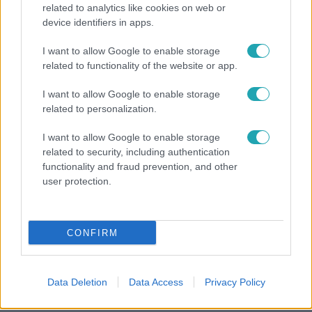
related to analytics like cookies on web or
Reggeli
device identifiers in apps.
„Ha olyan ember keresne meg, akkor sem
I want to allow Google to enable storage
vállalnám!” – Détár Enikő megszólalt a politikai
related to functionality of the website or app.
megkeresésekkel kapcsolatban
I want to allow Google to enable storage
related to personalization.
14:09
I want to allow Google to enable storage
related to security, including authentication
functionality and fraud prevention, and other
user protection.
CONFIRM
Reggeli
Data Deletion
Data Access
Privacy Policy
„A csúcs opcionális, a biztonságos hazatérés
kötelező” – 50 méterre a csúcstól fordult vissza