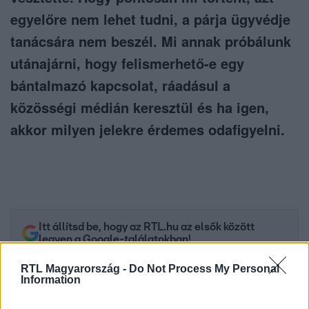
egyelőre nem lehet tudni, a párja ügyvédje
tanácsára nem beszél. Mi annak próbálunk
utánajárni, hogy felismerhető-e egy
bántalmazó kapcsolat, ráadásul a
közösségi médián keresztül és ha igen,
akkor milyen jelekre érdemes odafigyelni.
Itt állítsd be, hogy az RTL.hu az elsők között
legyen a Google-találatokban!
RTL Magyarország -
Do Not Process My Personal
Information