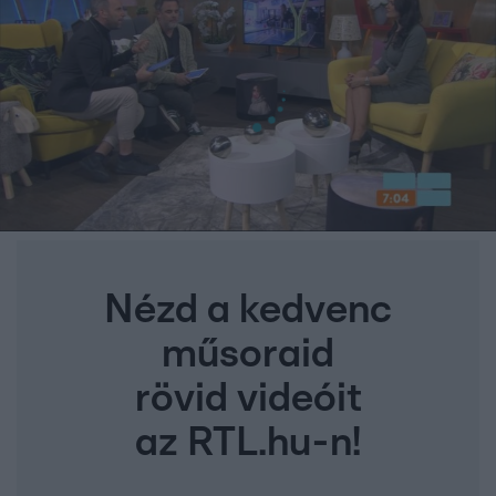
Nézd a kedvenc
műsoraid
rövid videóit
az RTL.hu-n!