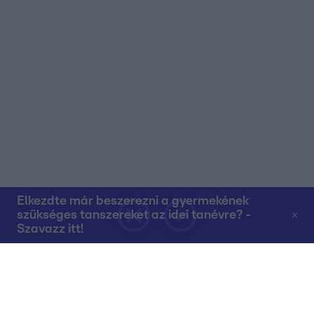
Elkezdte már beszerezni a gyermekének
szükséges tanszereket az idei tanévre? -
Szavazz itt!