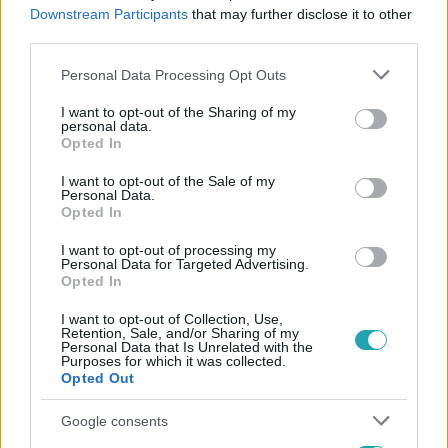
#
RTL
#
RTL KLUB
#
JÁRAI MÁTÉ
#
HALÁSZ JUDIT
Downstream Participants
that may further disclose it to other
third parties.
#
SZÍNHÁZ
#
ÚJ LEMEZ
Please note that this website/app uses one or more Google
Personal Data Processing Opt Outs
services and may gather and store information including but
not limited to your visit or usage behaviour. You may click to
I want to opt-out of the Sharing of my
personal data.
grant or deny consent to Google and its third-party tags to
Opted In
use your data for below specified purposes in below Google
consent section.
I want to opt-out of the Sale of my
Personal Data.
Opted In
Népszerű
I want to opt-out of processing my
Personal Data for Targeted Advertising.
Opted In
13:37
I want to opt-out of Collection, Use,
Retention, Sale, and/or Sharing of my
Personal Data that Is Unrelated with the
Purposes for which it was collected.
Opted Out
Google consents