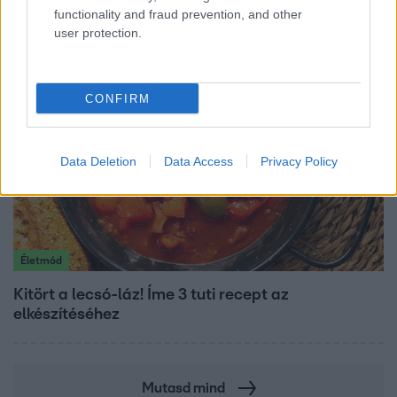
elbúcsúzott Az álommeló győztesétől
functionality and fraud prevention, and other
user protection.
CONFIRM
Data Deletion
Data Access
Privacy Policy
Életmód
Kitört a lecsó-láz! Íme 3 tuti recept az
elkészítéséhez
Mutasd mind