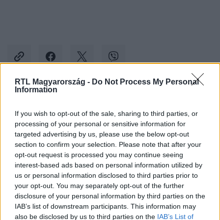
RTL Magyarország -
Do Not Process My Personal
Information
Kövess minket, és értesülj a friss hírekről a
If you wish to opt-out of the sale, sharing to third parties, or
Facebookon is!
processing of your personal or sensitive information for
targeted advertising by us, please use the below opt-out
Követem
section to confirm your selection. Please note that after your
opt-out request is processed you may continue seeing
interest-based ads based on personal information utilized by
us or personal information disclosed to third parties prior to
your opt-out. You may separately opt-out of the further
disclosure of your personal information by third parties on the
IAB’s list of downstream participants. This information may
#
REGGELI
#
PELLER ANNA
#
ADÁSRÉSZLETEK
also be disclosed by us to third parties on the
IAB’s List of