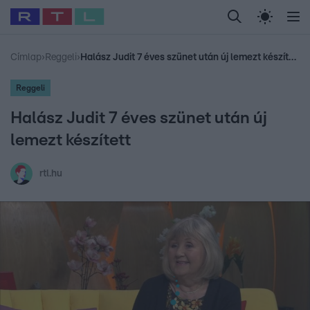
Legfrissebb
RTL Híradó
Fókusz
Sztárhírek
Randi
Celeb vagyok, me
#
Babits Marcella
#
Szellő István
#
Most Wanted
#
Gallusz Niko
Címlap
›
Reggeli
›
Halász Judit 7 éves szünet után új lemezt készített
Reggeli
Halász Judit 7 éves szünet után új
lemezt készített
rtl.hu