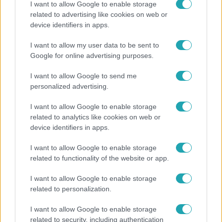
I want to allow Google to enable storage
related to advertising like cookies on web or
device identifiers in apps.
Reggeli
I want to allow my user data to be sent to
Öt gyereket neveltek fel közösen – szinte sosem
Google for online advertising purposes.
mutatja meg férjét Ungár Anikó
I want to allow Google to send me
personalized advertising.
I want to allow Google to enable storage
related to analytics like cookies on web or
device identifiers in apps.
I want to allow Google to enable storage
related to functionality of the website or app.
I want to allow Google to enable storage
related to personalization.
Bulvár
I want to allow Google to enable storage
Véget ért a közös munka! Balogh Levente
related to security, including authentication