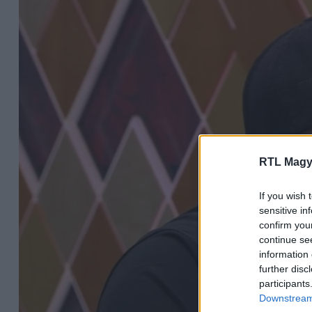
RTL Magy
If you wish 
sensitive in
confirm you
continue se
information 
further disc
participants
Downstream 