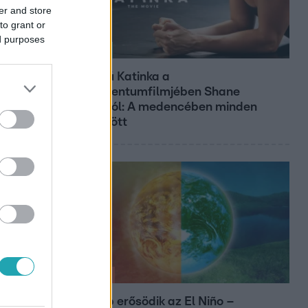
er and store
to grant or
ed purposes
Kultúra
Hosszú Katinka a
dokumentumfilmjében Shane
Tusupról: A medencében minden
működött
Időjárás
Tovább erősödik az El Niño –