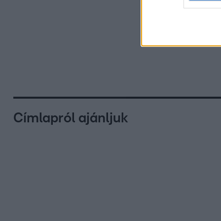
Címlapról ajánljuk