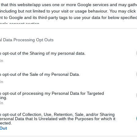
 that this website/app uses one or more Google services and may gath
including but not limited to your visit or usage behaviour. You may click 
 to Google and its third-party tags to use your data for below specifi
ogle consent section.
Link másolása
l Data Processing Opt Outs
o opt-out of the Sharing of my personal data.
In
gy amerikai rapper, aki klipjében nem csak
o opt-out of the Sale of my Personal Data.
olt az ördögnek is. Egy magyar előadó,
In
bújt az ördög, ezért ezt klip formájában is
to opt-out of processing my Personal Data for Targeted
nnak a legjobb bulik?
ing.
In
o opt-out of Collection, Use, Retention, Sale, and/or Sharing
ersonal Data that Is Unrelated with the Purposes for which it
lected.
Out
között legyen a Google-találatokban!