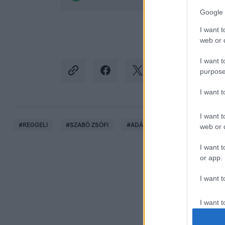
Google 
I want t
web or d
I want t
purpose
I want 
I want t
#
REGGELI
#
SZABÓ ZSÓFI
#
ADÁSRÉSZLETEK
#
RTL
web or d
I want t
or app.
I want t
I want t
authenti