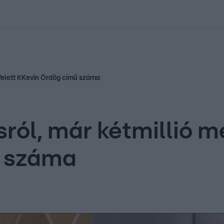
kolett
#
Időjárás
#
RTL műsor
#
Víz
#
Magyar Péter
#
Csillagjeg
 felett KKevin Ördög című száma
ról, már kétmillió m
ű száma