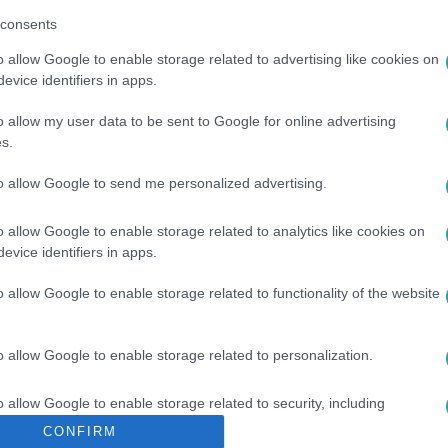
consents
o allow Google to enable storage related to advertising like cookies on
evice identifiers in apps.
o allow my user data to be sent to Google for online advertising
s.
to allow Google to send me personalized advertising.
o allow Google to enable storage related to analytics like cookies on
#
RTL KLUB
#
LAKATOS MÁRK
#
RAPPER
#
KKEVIN
#
Ö
evice identifiers in apps.
o allow Google to enable storage related to functionality of the website
o allow Google to enable storage related to personalization.
o allow Google to enable storage related to security, including
cation functionality and fraud prevention, and other user protection.
CONFIRM