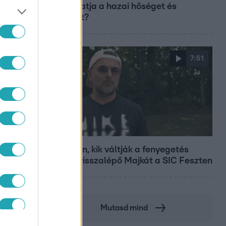
fokozhatja a hazai hőséget és
aszályt?
7:51
RDÖG
Fókusz
Megvan, kik váltják a fenyegetés
miatt visszalépő Majkát a SIC Feszten
Mutasd mind