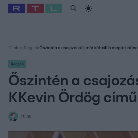
#
Babits Marcella
#
Szellő István
#
Most Wanted
#
Gallusz Ni
Címlap
›
Reggeli
›
Őszintén a csajozásról, már kétmillió megtekintés
Reggeli
Őszintén a csajozás
KKevin Ördög cím
rtl.hu