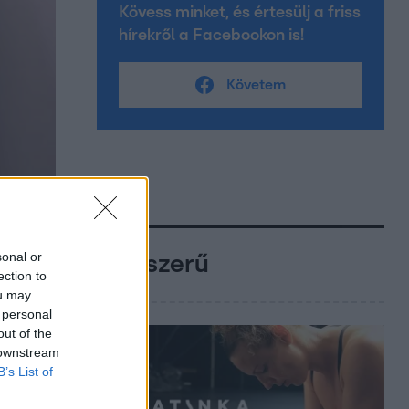
Kövess minket, és értesülj a friss
hírekről a Facebookon is!
Követem
sonal or
Népszerű
ection to
ou may
 personal
out of the
 downstream
B’s List of