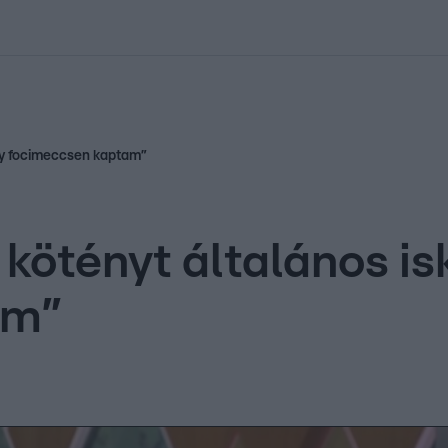
kolett
#
Időjárás
#
RTL műsor
#
Víz
#
Magyar Péter
#
Csillagjeg
egy focimeccsen kaptam”
t kötényt általános i
am”