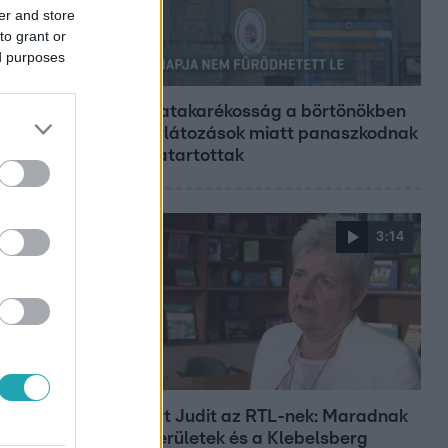
er and store
to grant or
ed purposes
Híradó
Energiatakarékosság a börtönökben
is – korlátozások miatt panaszkodnak
a fogvatartottak
3:14
Híradó
Lannert Judit az RTL-nek: Maradnak
a tankerületek és a Klebelsberg