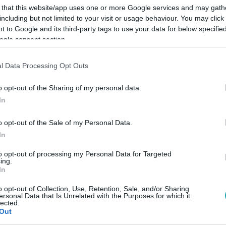
 that this website/app uses one or more Google services and may gath
including but not limited to your visit or usage behaviour. You may click 
 to Google and its third-party tags to use your data for below specifi
ogle consent section.
Link másolása
l Data Processing Opt Outs
o opt-out of the Sharing of my personal data.
In
yről és arról beszélgettek műsorvezetőink,
o opt-out of the Sale of my Personal Data.
t a terveikről faggaták,
A Konyhafőnök VIP
-
In
to opt-out of processing my Personal Data for Targeted
ing.
In
o opt-out of Collection, Use, Retention, Sale, and/or Sharing
ersonal Data that Is Unrelated with the Purposes for which it
lected.
között legyen a Google-találatokban!
Out