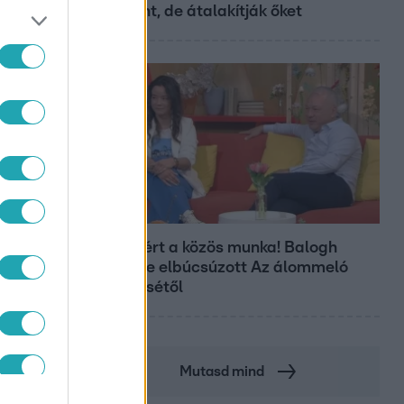
Központ, de átalakítják őket
Bulvár
Véget ért a közös munka! Balogh
Levente elbúcsúzott Az álommeló
győztesétől
Mutasd mind