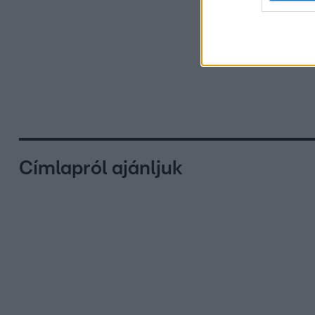
Címlapról ajánljuk