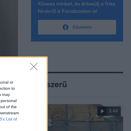
Kövess minket, és értesülj a friss
hírekről a Facebookon is!
Követem
sonal or
Népszerű
ection to
ou may
 personal
out of the
2:46
 downstream
B’s List of