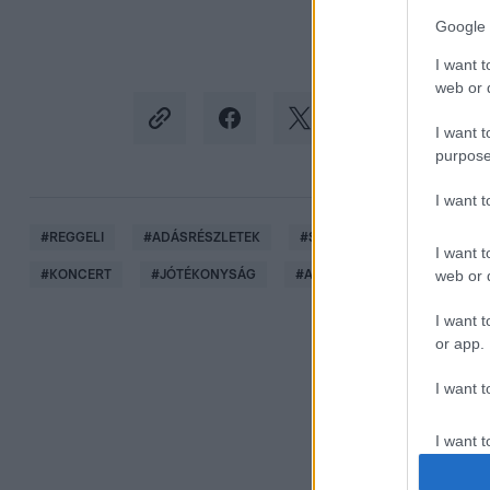
Google 
I want t
web or d
I want t
purpose
I want 
#
REGGELI
#
ADÁSRÉSZLETEK
#
SZABÓ ZSÓFI
#
RTL KL
I want t
web or d
#
KONCERT
#
JÓTÉKONYSÁG
#
A KONYHAFŐNÖK VIP
#
I want t
or app.
I want t
I want t
authenti