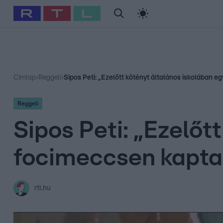
#
Babits Marcella
#
Szellő István
#
Most Wanted
#
Gallusz Ni
Címlap
›
Reggeli
›
Sipos Peti: „Ezelőtt kötényt általános iskolában 
Reggeli
Sipos Peti: „Ezelőt
focimeccsen kapt
rtl.hu