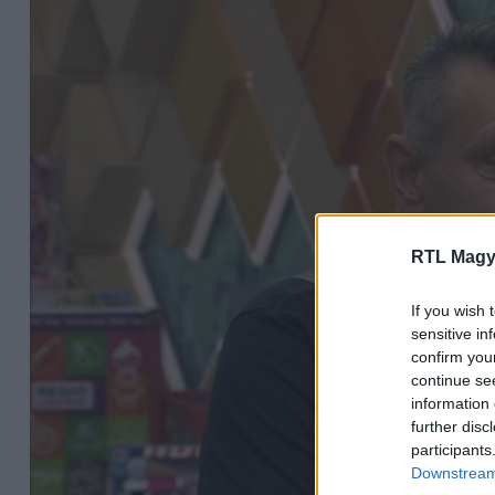
RTL Magy
If you wish 
sensitive in
confirm you
continue se
information 
further disc
participants
Downstream 