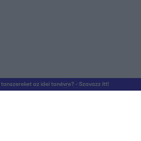
nszereket az idei tanévre? - Szavazz itt!