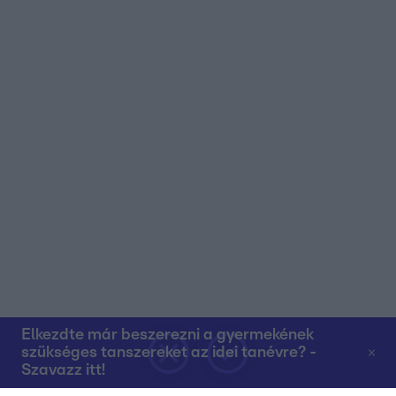
Elkezdte már beszerezni a gyermekének
szükséges tanszereket az idei tanévre? -
Szavazz itt!