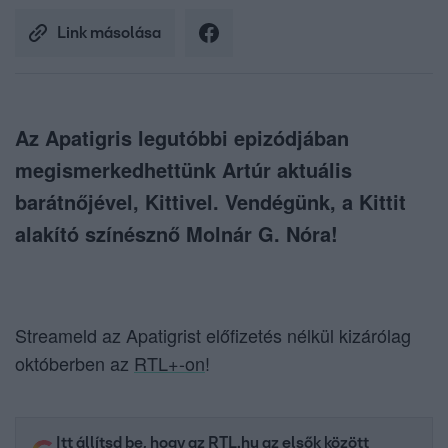
Link másolása
Az Apatigris legutóbbi epizódjában
megismerkedhettünk Artúr aktuális
barátnőjével, Kittivel. Vendégünk, a Kittit
alakító színésznő Molnár G. Nóra!
Streameld az Apatigrist előfizetés nélkül kizárólag
októberben az
RTL+-on
!
Itt állítsd be, hogy az RTL.hu az elsők között