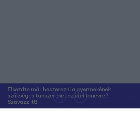
Elkezdte már beszerezni a gyermekének
szükséges tanszereket az idei tanévre? -
Szavazz itt!