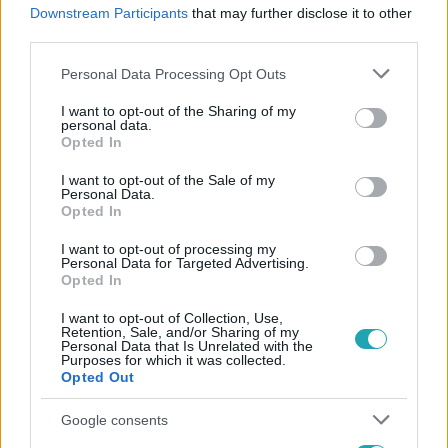
#
REGGELI
#
LAKATOS MÁRK
#
ADÁSRÉSZLETEK
Downstream Participants
that may further disclose it to other
third parties.
#
RTL
#
RTL KLUB
#
PAPP GERGŐ
#
BALÁZS PALI
Please note that this website/app uses one or more Google
Personal Data Processing Opt Outs
services and may gather and store information including but
not limited to your visit or usage behaviour. You may click to
I want to opt-out of the Sharing of my
personal data.
grant or deny consent to Google and its third-party tags to
Opted In
use your data for below specified purposes in below Google
consent section.
I want to opt-out of the Sale of my
Personal Data.
Népszerű
Opted In
I want to opt-out of processing my
Personal Data for Targeted Advertising.
Opted In
I want to opt-out of Collection, Use,
Retention, Sale, and/or Sharing of my
Personal Data that Is Unrelated with the
Purposes for which it was collected.
Opted Out
Google consents