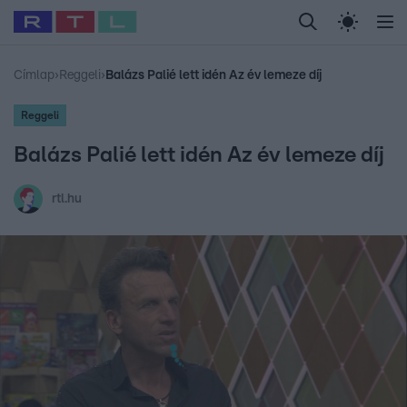
Legfrissebb
RTL Híradó
Fókusz
Sztárhírek
Randi
Celeb vagyok, me
#
Babits Marcella
#
Szellő István
#
Most Wanted
#
Gallusz Niko
Címlap
›
Reggeli
›
Balázs Palié lett idén Az év lemeze díj
Reggeli
Balázs Palié lett idén Az év lemeze díj
rtl.hu