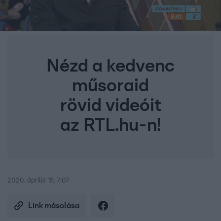
Nézd a kedvenc
műsoraid
rövid videóit
az RTL.hu-n!
2020. április 15. 7:07
Link másolása