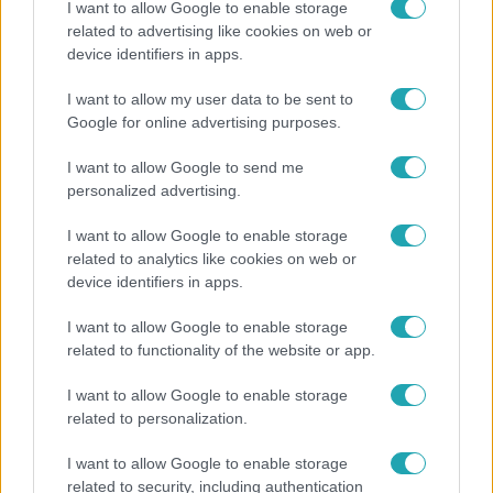
I want to allow Google to enable storage
related to advertising like cookies on web or
device identifiers in apps.
Kultúra
I want to allow my user data to be sent to
Hosszú Katinka a dokumentumfilmjében Shane
Google for online advertising purposes.
Tusupról: A medencében minden működött
I want to allow Google to send me
personalized advertising.
I want to allow Google to enable storage
related to analytics like cookies on web or
device identifiers in apps.
I want to allow Google to enable storage
related to functionality of the website or app.
I want to allow Google to enable storage
related to personalization.
Bulvár
I want to allow Google to enable storage
Veréb Tamás és felesége nagy bejelentést tettek
related to security, including authentication