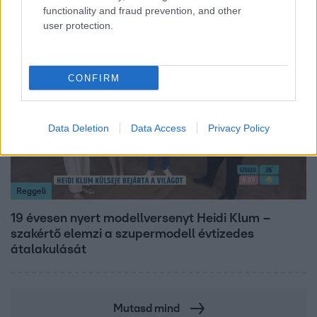
functionality and fraud prevention, and other
user protection.
7:02
CONFIRM
Data Deletion
Data Access
Privacy Policy
Reggeli
19 évesen nyert modellversenyt Heidi Klum –
szakértő elemzi a szupermodell évtizedes
átalakulását
Mutasd mind