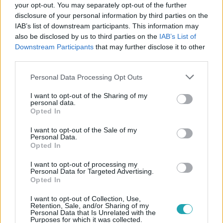
your opt-out. You may separately opt-out of the further
disclosure of your personal information by third parties on the
IAB’s list of downstream participants. This information may
also be disclosed by us to third parties on the
IAB’s List of
Downstream Participants
that may further disclose it to other
third parties.
#
REGGELI
#
RTL
#
RTL KLUB
#
TRUNK TAMÁS
Please note that this website/app uses one or more Google
Personal Data Processing Opt Outs
#
NAGYGYÖRGY MIKLÓS
#
PELLER MARIANN
services and may gather and store information including but
not limited to your visit or usage behaviour. You may click to
I want to opt-out of the Sharing of my
#
SZABÓ ZSÓFI
personal data.
grant or deny consent to Google and its third-party tags to
Opted In
use your data for below specified purposes in below Google
consent section.
I want to opt-out of the Sale of my
Personal Data.
Opted In
I want to opt-out of processing my
Personal Data for Targeted Advertising.
Opted In
Népszerű
I want to opt-out of Collection, Use,
Retention, Sale, and/or Sharing of my
Personal Data that Is Unrelated with the
Purposes for which it was collected.