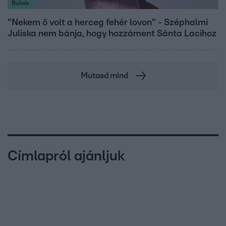
Bulvár
"Nekem ő volt a herceg fehér lovon" - Széphalmi
Juliska nem bánja, hogy hozzáment Sánta Lacihoz
Mutasd mind
Címlapról ajánljuk