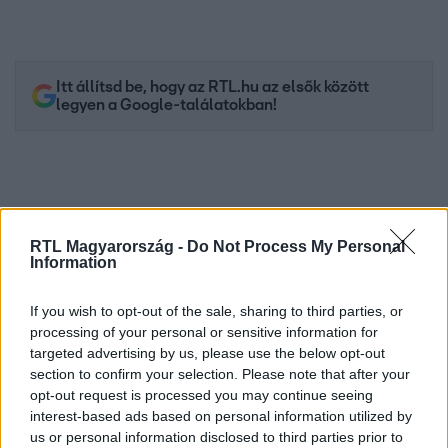
Itt állítsd be, hogy az RTL.hu az elsők között
legyen a Google-találatokban!
RTL Magyarország -
Do Not Process My Personal
Information
If you wish to opt-out of the sale, sharing to third parties, or
processing of your personal or sensitive information for
targeted advertising by us, please use the below opt-out
Kövess minket, és értesülj a friss hírekről a
section to confirm your selection. Please note that after your
Facebookon is!
opt-out request is processed you may continue seeing
interest-based ads based on personal information utilized by
us or personal information disclosed to third parties prior to
Követem