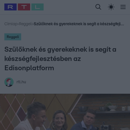
Legfrissebb
RTL Híradó
Fókusz
Sztárhírek
Randi
Celeb vagyok, me
#
Babits Marcella
#
Szellő István
#
Most Wanted
#
Gallusz Niko
Címlap
›
Reggeli
›
Szülőknek és gyerekeknek is segít a készségfejlesztésben az Edisonplatform
Reggeli
Szülőknek és gyerekeknek is segít a
készségfejlesztésben az
Edisonplatform
rtl.hu