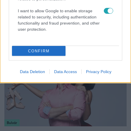
I want to allow Google to enable storage
related to security, including authentication
functionality and fraud prevention, and other
Fókusz
user protection.
Megdöbbentő állapotban maradt meg az inotai
hőerőmű egykori központja
CONFIRM
Data Deletion
Data Access
Privacy Policy
Bulvár