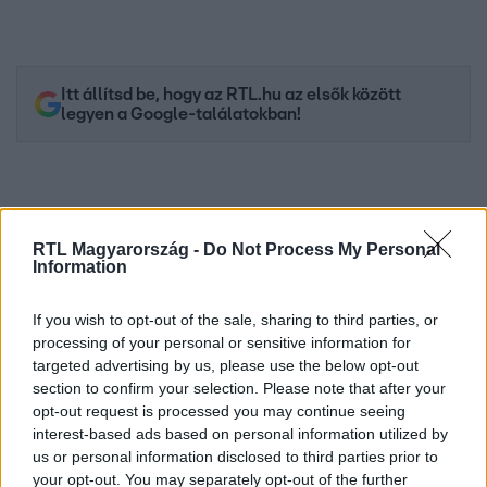
Itt állítsd be, hogy az RTL.hu az elsők között
legyen a Google-találatokban!
RTL Magyarország -
Do Not Process My Personal
Information
If you wish to opt-out of the sale, sharing to third parties, or
processing of your personal or sensitive information for
targeted advertising by us, please use the below opt-out
section to confirm your selection. Please note that after your
Kövess minket, és értesülj a friss hírekről a
opt-out request is processed you may continue seeing
Facebookon is!
interest-based ads based on personal information utilized by
us or personal information disclosed to third parties prior to
your opt-out. You may separately opt-out of the further
Követem