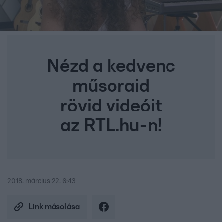
Nézd a kedvenc
műsoraid
rövid videóit
az RTL.hu-n!
2018. március 22. 6:43
Link másolása