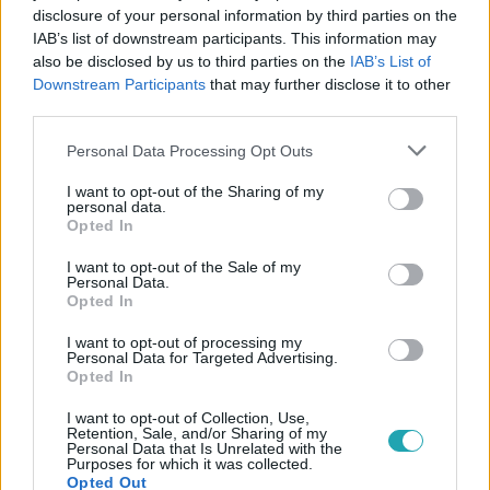
disclosure of your personal information by third parties on the
IAB’s list of downstream participants. This information may
also be disclosed by us to third parties on the
IAB’s List of
Downstream Participants
that may further disclose it to other
third parties.
Please note that this website/app uses one or more Google
#
REGGELI
#
VÍZ
#
ÉLŐHELY
#
ELTŰNÉS
Personal Data Processing Opt Outs
services and may gather and store information including but
#
WWF
#
PELLER ANNA
#
LUKÁCS MIKI
not limited to your visit or usage behaviour. You may click to
I want to opt-out of the Sharing of my
personal data.
grant or deny consent to Google and its third-party tags to
Opted In
use your data for below specified purposes in below Google
consent section.
I want to opt-out of the Sale of my
Personal Data.
Opted In
I want to opt-out of processing my
Personal Data for Targeted Advertising.
Népszerű
Opted In
I want to opt-out of Collection, Use,
Retention, Sale, and/or Sharing of my
Personal Data that Is Unrelated with the
Purposes for which it was collected.
Opted Out