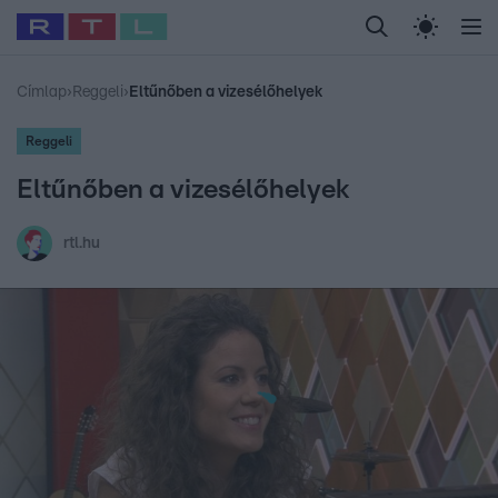
Legfrissebb
RTL Híradó
Fókusz
Sztárhírek
Randi
Celeb vagyok, me
#
Babits Marcella
#
Szellő István
#
Most Wanted
#
Gallusz Niko
Címlap
›
Reggeli
›
Eltűnőben a vizesélőhelyek
Reggeli
Eltűnőben a vizesélőhelyek
rtl.hu