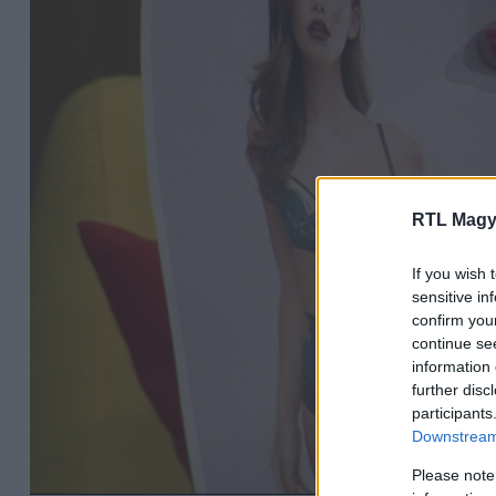
RTL Magy
If you wish 
sensitive in
confirm you
continue se
information 
further disc
participants
Downstream 
Please note