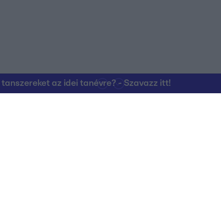
nszereket az idei tanévre? - Szavazz itt!
Kapcsolat
RTL Group Beszál
Magatartási Kó
az RTL+-on
Vállalati hírek
RTL Magyarorszá
Partneri Alapelv
Kvíz Adatvédelem