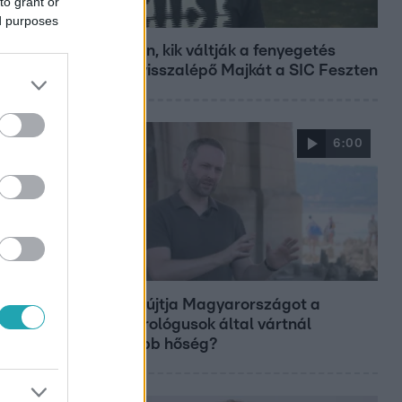
to grant or
Fókusz
ed purposes
Megvan, kik váltják a fenyegetés
miatt visszalépő Majkát a SIC Feszten
6:00
Fókusz
Miért sújtja Magyarországot a
meteorológusok által vártnál
nagyobb hőség?