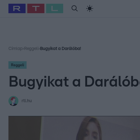
#
Babits Marcella
#
Szellő István
#
Most Wanted
#
Gallusz Ni
Címlap
›
Reggeli
›
Bugyikat a Darálóba!
Reggeli
Bugyikat a Darálób
rtl.hu