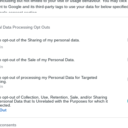
including but not limited to your visit or usage behaviour. You may click 
 to Google and its third-party tags to use your data for below specifi
ogle consent section.
Link másolása
l Data Processing Opt Outs
o opt-out of the Sharing of my personal data.
tó vörös, romantikus virágos, esetleg
In
almas méretekben pompázott egyszerű
o opt-out of the Sale of my Personal Data.
prócska "háromszögekre" cserélt darabok
In
k, mi a mai trend!
to opt-out of processing my Personal Data for Targeted
ing.
In
o opt-out of Collection, Use, Retention, Sale, and/or Sharing
ersonal Data that Is Unrelated with the Purposes for which it
lected.
között legyen a Google-találatokban!
Out
consents