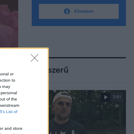
Követem
Népszerű
sonal or
ection to
ou may
 personal
7:51
out of the
 downstream
B’s List of
er and store