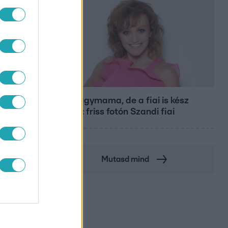
Bulvár
Már nagymama, de a fiai is kész
férfiak: friss fotón Szandi fiai
Mutasd mind