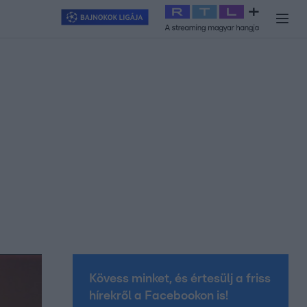
y
#
RTL+
#
Exek csatája 2026
#
Celeb vagyok, ments ki innen
#
H
Kövess minket, és értesülj a friss
hírekről a Facebookon is!