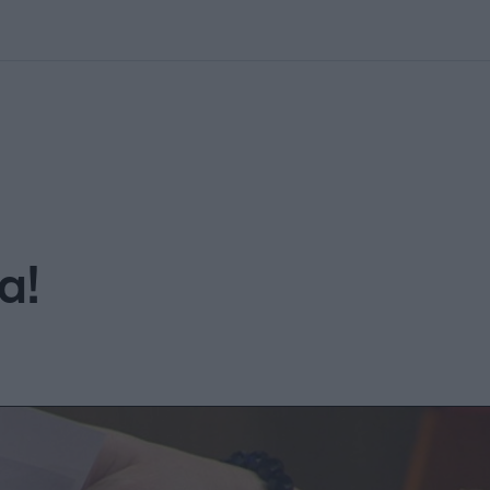
kolett
#
Időjárás
#
RTL műsor
#
Víz
#
Magyar Péter
#
Csillagjeg
a!