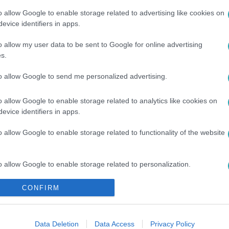
o allow Google to enable storage related to advertising like cookies on
evice identifiers in apps.
o allow my user data to be sent to Google for online advertising
s.
to allow Google to send me personalized advertising.
LDAMPF LINDA
#
LUKÁCS MIKI
#
FEHÉR TIBI
o allow Google to enable storage related to analytics like cookies on
evice identifiers in apps.
o allow Google to enable storage related to functionality of the website
o allow Google to enable storage related to personalization.
CONFIRM
o allow Google to enable storage related to security, including
cation functionality and fraud prevention, and other user protection.
Data Deletion
Data Access
Privacy Policy