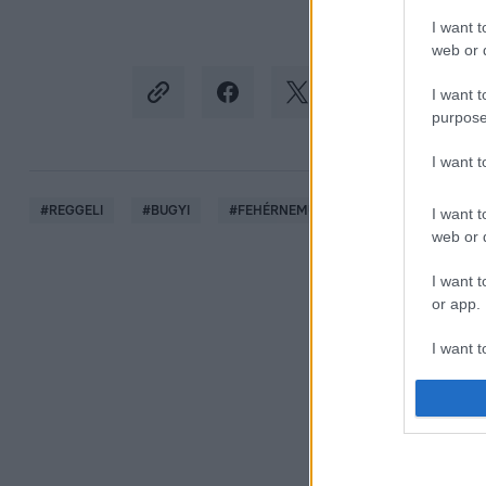
I want t
web or d
I want t
purpose
I want 
#
REGGELI
#
BUGYI
#
FEHÉRNEMŰ
#
DARÁLÓ
#
HO
I want t
web or d
I want t
or app.
I want t
I want t
authenti