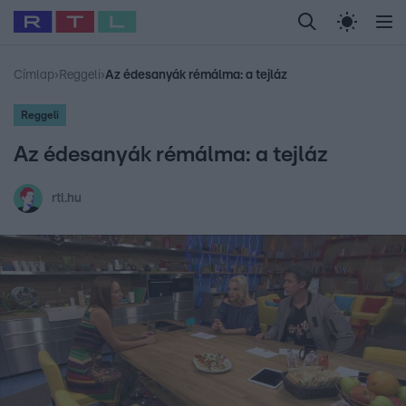
Legfrissebb
RTL Híradó
Fókusz
Sztárhírek
Randi
Celeb vagyok, me
#
Babits Marcella
#
Szellő István
#
Most Wanted
#
Gallusz Niko
Címlap
›
Reggeli
›
Az édesanyák rémálma: a tejláz
Reggeli
Az édesanyák rémálma: a tejláz
rtl.hu