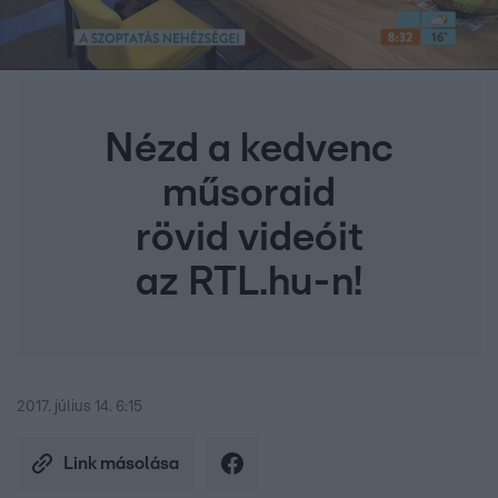
Nézd a kedvenc
műsoraid
rövid videóit
az RTL.hu-n!
2017. július 14. 6:15
Link másolása