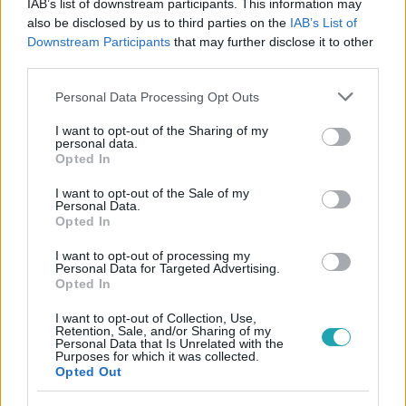
IAB’s list of downstream participants. This information may
also be disclosed by us to third parties on the
IAB’s List of
#
REGGELI
#
PELLER ANNA
#
LUKÁCS MIKI
Downstream Participants
that may further disclose it to other
third parties.
#
ANNA ÉS MIKIKE
#
FEHÉR TIBI
#
ANYASÁG
Please note that this website/app uses one or more Google
#
NŐGYÓGYÁSZ
#
BETEGSÉG
Personal Data Processing Opt Outs
services and may gather and store information including but
not limited to your visit or usage behaviour. You may click to
I want to opt-out of the Sharing of my
personal data.
grant or deny consent to Google and its third-party tags to
Opted In
use your data for below specified purposes in below Google
consent section.
I want to opt-out of the Sale of my
Personal Data.
Opted In
Népszerű
I want to opt-out of processing my
Personal Data for Targeted Advertising.
Opted In
I want to opt-out of Collection, Use,
Retention, Sale, and/or Sharing of my
Personal Data that Is Unrelated with the
Purposes for which it was collected.
Opted Out