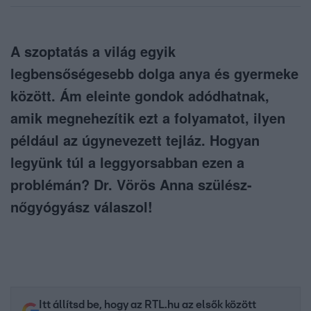
A szoptatás a világ egyik
legbensőségesebb dolga anya és gyermeke
között. Ám eleinte gondok adódhatnak,
amik megnehezítik ezt a folyamatot, ilyen
például az úgynevezett tejláz. Hogyan
legyünk túl a leggyorsabban ezen a
problémán? Dr. Vörös Anna szülész-
nőgyógyász válaszol!
Itt állítsd be, hogy az RTL.hu az elsők között