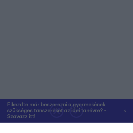
Elkezdte már beszerezni a gyermekének
szükséges tanszereket az idei tanévre? -
Szavazz itt!