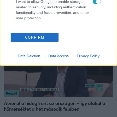
I want to allow Google to enable storage
Híradó
related to security, including authentication
functionality and fraud prevention, and other
Az RTL Híradó riportja után renndőrök és
user protection.
állatmentők hozták ki a magára hagyott kutyát
CONFIRM
6:12
Data Deletion
Data Access
Privacy Policy
Reggeli
Átvonul a hidegfront az országon – így alakul a
hőmérséklet a hét második felében