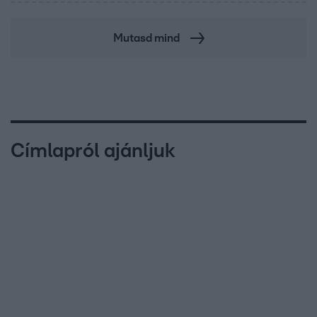
Mutasd mind
Címlapról ajánljuk