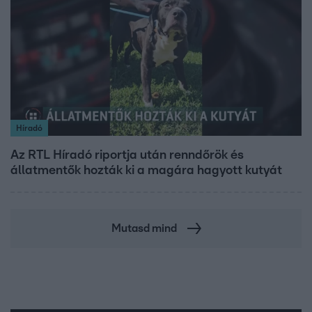
Híradó
Az RTL Híradó riportja után renndőrök és
állatmentők hozták ki a magára hagyott kutyát
Mutasd mind