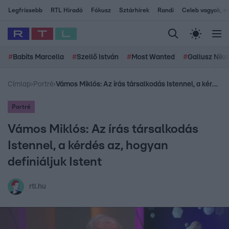
Legfrissebb
RTL Híradó
Fókusz
Sztárhírek
Randi
Celeb vagyok, me
#
Babits Marcella
#
Szellő István
#
Most Wanted
#
Gallusz Niko
Címlap
›
Portré
›
Vámos Miklós: Az írás társalkodás Istennel, a kérdés az, hogyan definiáljuk Istent
Portré
Vámos Miklós: Az írás társalkodás
Istennel, a kérdés az, hogyan
definiáljuk Istent
rtl.hu