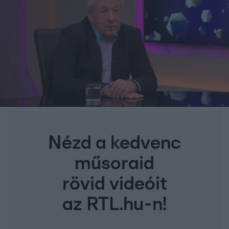
Nézd a kedvenc
műsoraid
rövid videóit
az RTL.hu-n!