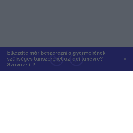
Elkezdte már beszerezni a gyermekének
szükséges tanszereket az idei tanévre? -
Szavazz itt!