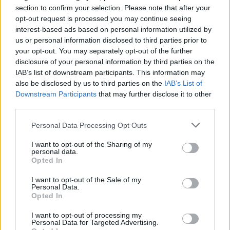
section to confirm your selection. Please note that after your
opt-out request is processed you may continue seeing
interest-based ads based on personal information utilized by
us or personal information disclosed to third parties prior to
Kövess minket, és értesülj a friss hírekről a
your opt-out. You may separately opt-out of the further
disclosure of your personal information by third parties on the
Facebookon is!
IAB’s list of downstream participants. This information may
also be disclosed by us to third parties on the
IAB’s List of
Követem
Downstream Participants
that may further disclose it to other
third parties.
Please note that this website/app uses one or more Google
Personal Data Processing Opt Outs
services and may gather and store information including but
not limited to your visit or usage behaviour. You may click to
I want to opt-out of the Sharing of my
personal data.
grant or deny consent to Google and its third-party tags to
Opted In
#
PORTRÉ
#
VIDEÓ
#
VÁMOS MIKLÓS
#
ÍRÓ
use your data for below specified purposes in below Google
consent section.
#
MESTERSÉGES INTELLIGENCIA
#
HALÁL
I want to opt-out of the Sale of my
Personal Data.
#
GYEREKKOR
#
GONDOLATOK
#
SZÍV
Opted In
I want to opt-out of processing my
Personal Data for Targeted Advertising.