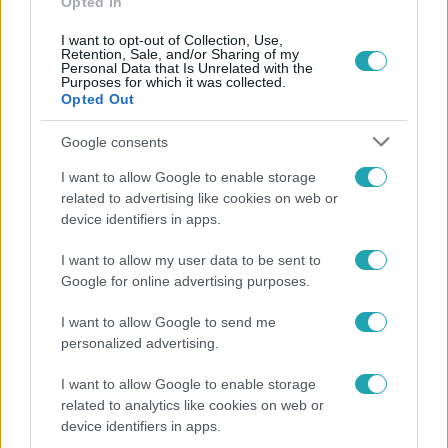
Opted In
I want to opt-out of Collection, Use,
Retention, Sale, and/or Sharing of my
Personal Data that Is Unrelated with the
Purposes for which it was collected.
Opted Out
Népszerű
Google consents
I want to allow Google to enable storage
related to advertising like cookies on web or
3:02
device identifiers in apps.
I want to allow my user data to be sent to
Google for online advertising purposes.
I want to allow Google to send me
personalized advertising.
I want to allow Google to enable storage
Exek csatája
related to analytics like cookies on web or
device identifiers in apps.
47-szer szakítottak, többször elküldte otthonról