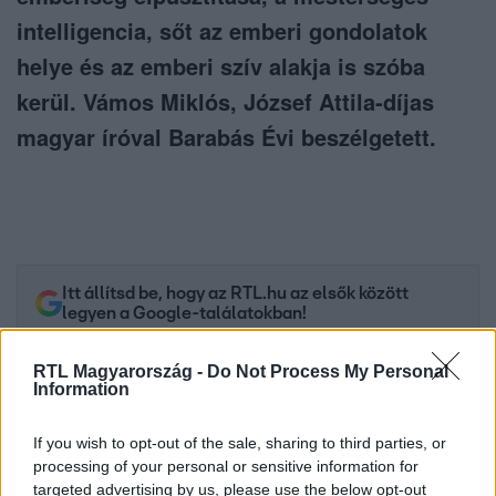
intelligencia, sőt az emberi gondolatok
helye és az emberi szív alakja is szóba
kerül. Vámos Miklós, József Attila-díjas
magyar íróval Barabás Évi beszélgetett.
Itt állítsd be, hogy az RTL.hu az elsők között
legyen a Google-találatokban!
RTL Magyarország -
Do Not Process My Personal
Information
If you wish to opt-out of the sale, sharing to third parties, or
processing of your personal or sensitive information for
targeted advertising by us, please use the below opt-out