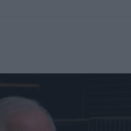
kolett
#
Időjárás
#
RTL műsor
#
Víz
#
Magyar Péter
#
Csillagjeg