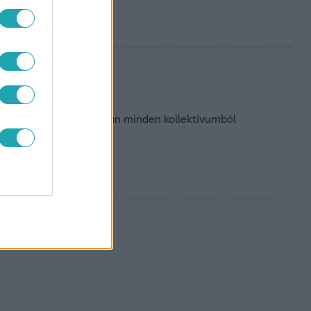
kat lődöz rám
lós író, aki egy idő után minden kollektívumból
bban nők írják.