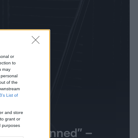
sonal or
ection to
ou may
 personal
out of the
 downstream
B’s List of
er and store
to grant or
ed purposes
leségül venned” –