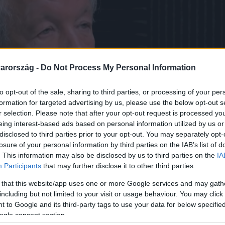
arország -
Do Not Process My Personal Information
to opt-out of the sale, sharing to third parties, or processing of your per
formation for targeted advertising by us, please use the below opt-out s
r selection. Please note that after your opt-out request is processed y
eing interest-based ads based on personal information utilized by us or
disclosed to third parties prior to your opt-out. You may separately opt-
losure of your personal information by third parties on the IAB’s list of
. This information may also be disclosed by us to third parties on the
IA
Participants
that may further disclose it to other third parties.
 that this website/app uses one or more Google services and may gath
including but not limited to your visit or usage behaviour. You may click 
 to Google and its third-party tags to use your data for below specifi
első szerelmedet kell fe
ogle consent section.