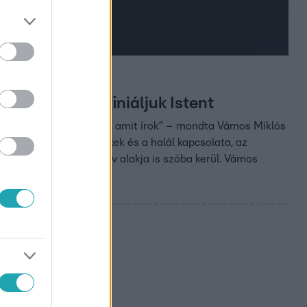
 az, hogyan definiáljuk Istent
alami vagy valaki küldi, amit írok” – mondta Vámos Miklós
ak ez, hanem a gyerekek és a halál kapcsolata, az
helye és az emberi szív alakja is szóba kerül. Vámos