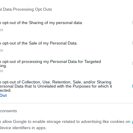
llgatlak podcastből
l Data Processing Opt Outs
o opt-out of the Sharing of my personal data.
In
13:37
o opt-out of the Sale of my Personal Data.
s: Az írás társalkodás Istennel, a kérdés
In
 olyan, hogy egy szakállas bácsi ül egy felhő szélén. Nekem v
to opt-out of processing my Personal Data for Targeted
sorban az írás és ihlet kapcsolatáról. A beszélgetésben nemcs
ing.
títása, a mesterséges intelligencia, sőt az emberi gondolatok 
In
ttila-díjas magyar íróval Barabás Évi beszélgetett.
o opt-out of Collection, Use, Retention, Sale, and/or Sharing
ersonal Data that Is Unrelated with the Purposes for which it
lected.
Out
 10:16
zavitte Vámos Miklós a Dunában talált
consents
könyvet?
o allow Google to enable storage related to advertising like cookies on
evice identifiers in apps.
 a folyók a legfontosabbak. A folyó mindig a változást