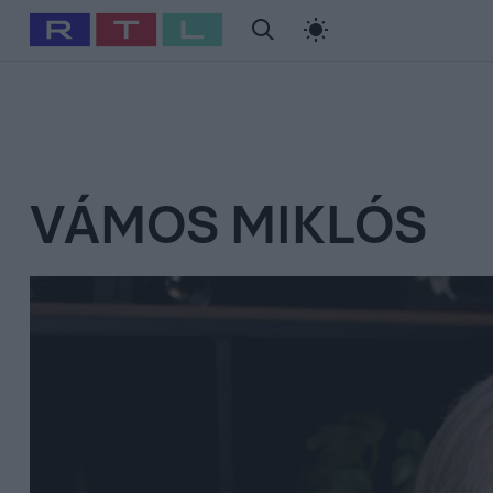
#
Babits Marcella
#
Szellő István
#
Most Wanted
#
Gallusz Ni
VÁMOS MIKLÓS