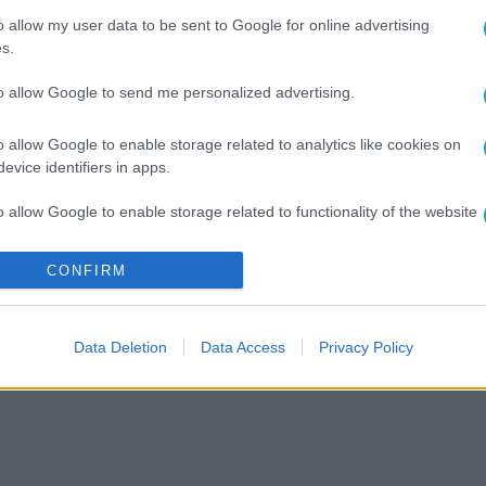
m ez a legfontosabb az életben.”
o allow my user data to be sent to Google for online advertising
s.
to allow Google to send me personalized advertising.
9
o allow Google to enable storage related to analytics like cookies on
ós: Az egyik szekértábor állandóan nyila
evice identifiers in apps.
tábor tévesen hiszi, hogy ő a másikban van – mondta Vámos Mik
o allow Google to enable storage related to functionality of the website
érzi magát. A magyar irodalom legerősebb munkáit szerinte úja
CONFIRM
o allow Google to enable storage related to personalization.
o allow Google to enable storage related to security, including
Data Deletion
Data Access
Privacy Policy
cation functionality and fraud prevention, and other user protection.