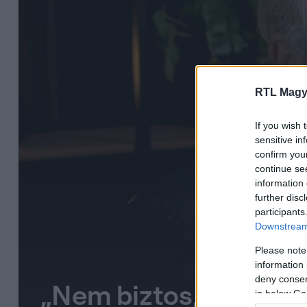
RTL Magy
If you wish 
sensitive in
confirm you
continue se
information 
further disc
participants
Downstream 
Please note
information 
deny consent
„Nem biztos, hogy az 
in below Go