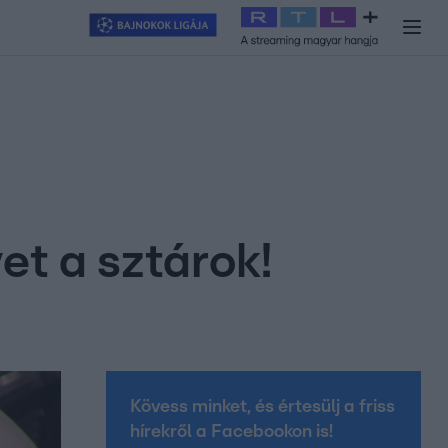
y
#
RTL+
#
Exek csatája 2026
#
Celeb vagyok, ments ki innen
#
H
et a sztárok!
Kövess minket, és értesülj a friss
hírekről a Facebookon is!