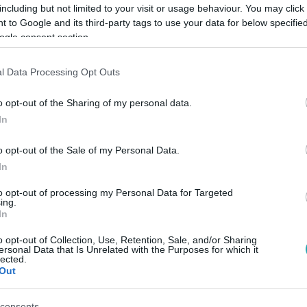
including but not limited to your visit or usage behaviour. You may click 
 to Google and its third-party tags to use your data for below specifi
ogle consent section.
Link másolása
l Data Processing Opt Outs
o opt-out of the Sharing of my personal data.
 szemszögből. Nézd meg a videót, ha
In
k tagjának sikerült, avagy nem sikerült
o opt-out of the Sale of my Personal Data.
In
to opt-out of processing my Personal Data for Targeted
ing.
In
o opt-out of Collection, Use, Retention, Sale, and/or Sharing
 Nyerő Páros! Streameld az összes eddigi
ersonal Data that Is Unrelated with the Purposes for which it
lected.
észülj az új fordulatokra!
Out
consents