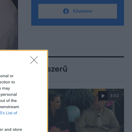
Követem
Népszerű
sonal or
ection to
ou may
 personal
3:02
out of the
 downstream
B’s List of
er and store