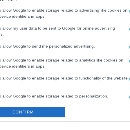
o allow Google to enable storage related to advertising like cookies on
evice identifiers in apps.
között legyen a Google-találatokban!
o allow my user data to be sent to Google for online advertising
s.
to allow Google to send me personalized advertising.
o allow Google to enable storage related to analytics like cookies on
evice identifiers in apps.
o allow Google to enable storage related to functionality of the website
#
HALSZEM
#
LEVES
o allow Google to enable storage related to personalization.
o allow Google to enable storage related to security, including
CONFIRM
cation functionality and fraud prevention, and other user protection.