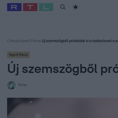
#
Babits Marcella
#
Szellő István
#
Most Wanted
#
Gallusz Ni
Címlap
›
Nyerő Páros
›
Új szemszögből próbálták ki a halászlevet a s
Nyerő Páros
Új szemszögből prób
rtl.hu