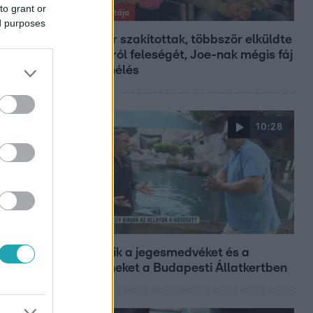
to grant or
Exek csatája
ed purposes
47-szer szakítottak, többször elküldte
otthonról feleségét, Joe-nak mégis fáj
a különélés
10:28
Reggeli
Így hűtik a jegesmedvéket és a
pingvineket a Budapesti Állatkertben