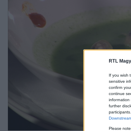
RTL Magy
If you wish 
sensitive in
confirm you
continue se
information 
further disc
participants
Downstream 
Please note