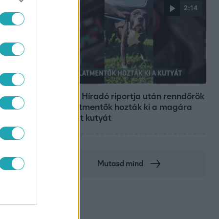
2:14
Híradó
Az RTL Híradó riportja után renndőrök
és állatmentők hozták ki a magára
hagyott kutyát
Mutasd mind