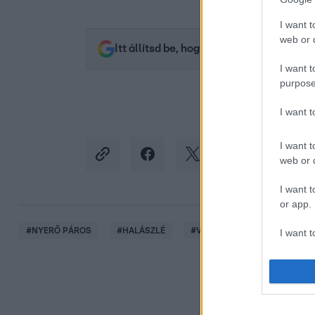
I want t
web or d
Itt állítsd be, hogy az RTL.hu az elsők 
I want t
purpose
I want 
I want t
web or d
I want t
or app.
#
NYERŐ PÁROS
#
HALÁSZLÉ
#
VACSORA
#
KIHÍVÁS
I want t
I want t
authenti