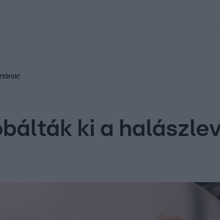
kolett
#
Időjárás
#
RTL műsor
#
Víz
#
Magyar Péter
#
Csillagjeg
ztárok!
álták ki a halászlev