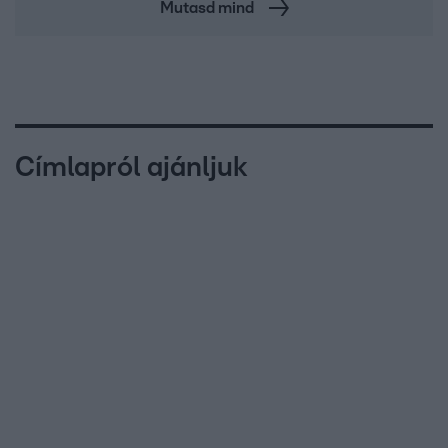
Mutasd mind
Címlapról ajánljuk