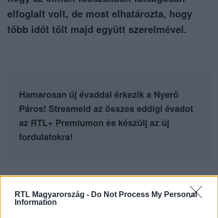
elfoglalt volt, de most elhatározta, hogy
több időt tölt majd együtt szerelmével.
Hamarosan új évaddal érkezik a Nyerő
Páros! Streameld az összes eddigi évadot
az
RTL+ Premiumon
és készülj az új
fordulatokra!
Itt állítsd be, hogy az RTL.hu az elsők között
RTL Magyarország -
Do Not Process My Personal
legyen a Google-találatokban!
Information