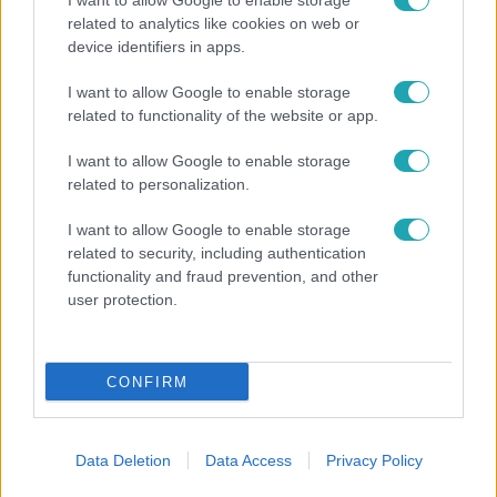
I want to allow Google to enable storage
related to analytics like cookies on web or
device identifiers in apps.
Nagyvilág
I want to allow Google to enable storage
related to functionality of the website or app.
A világ legidősebb asszonya dohányzott és bort
ivott – 122 évig élt
I want to allow Google to enable storage
related to personalization.
I want to allow Google to enable storage
related to security, including authentication
functionality and fraud prevention, and other
user protection.
CONFIRM
Data Deletion
Data Access
Privacy Policy
Horoszkóp