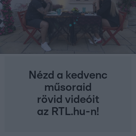
Nézd a kedvenc
műsoraid
rövid videóit
az RTL.hu-n!