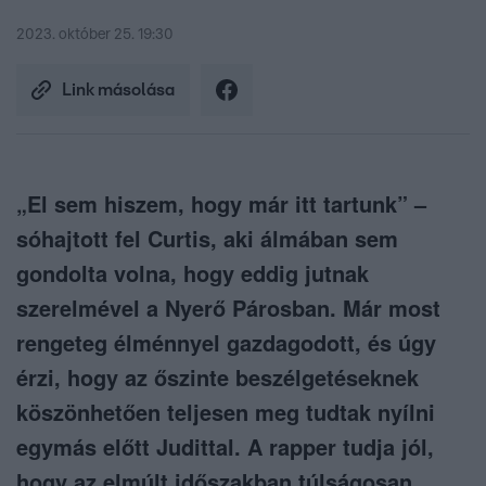
2023. október 25. 19:30
Link másolása
„El sem hiszem, hogy már itt tartunk” –
sóhajtott fel Curtis, aki álmában sem
gondolta volna, hogy eddig jutnak
szerelmével a Nyerő Párosban. Már most
rengeteg élménnyel gazdagodott, és úgy
érzi, hogy az őszinte beszélgetéseknek
köszönhetően teljesen meg tudtak nyílni
egymás előtt Judittal. A rapper tudja jól,
hogy az elmúlt időszakban túlságosan