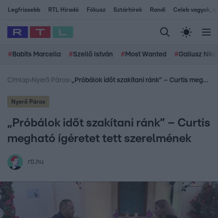
Legfrissebb
RTL Híradó
Fókusz
Sztárhírek
Randi
Celeb vagyok, me
#
Babits Marcella
#
Szellő István
#
Most Wanted
#
Gallusz Niko
Címlap
›
Nyerő Páros
›
„Próbálok időt szakítani ránk” – Curtis megható ígéretet tett szerelmének
Nyerő Páros
„Próbálok időt szakítani ránk” – Curtis
megható ígéretet tett szerelmének
rtl.hu