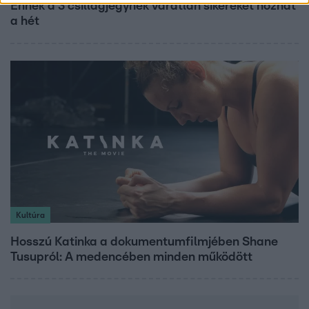
Ennek a 3 csillagjegynek váratlan sikereket hozhat
a hét
Kultúra
Hosszú Katinka a dokumentumfilmjében Shane
Tusupról: A medencében minden működött