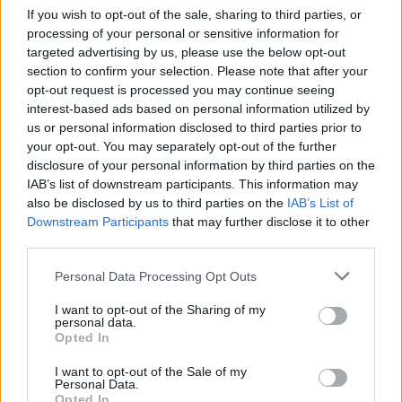
If you wish to opt-out of the sale, sharing to third parties, or
processing of your personal or sensitive information for
targeted advertising by us, please use the below opt-out
section to confirm your selection. Please note that after your
opt-out request is processed you may continue seeing
interest-based ads based on personal information utilized by
us or personal information disclosed to third parties prior to
your opt-out. You may separately opt-out of the further
disclosure of your personal information by third parties on the
IAB’s list of downstream participants. This information may
Kövess minket, és értesülj a friss hírekről a
also be disclosed by us to third parties on the
IAB’s List of
Downstream Participants
that may further disclose it to other
Facebookon is!
third parties.
Please note that this website/app uses one or more Google
Követem
Personal Data Processing Opt Outs
services and may gather and store information including but
not limited to your visit or usage behaviour. You may click to
I want to opt-out of the Sharing of my
personal data.
grant or deny consent to Google and its third-party tags to
Opted In
use your data for below specified purposes in below Google
consent section.
I want to opt-out of the Sale of my
Personal Data.
#
NYERŐ PÁROS
#
ADÁSRÉSZLETEK
#
VIDEÓ
Opted In