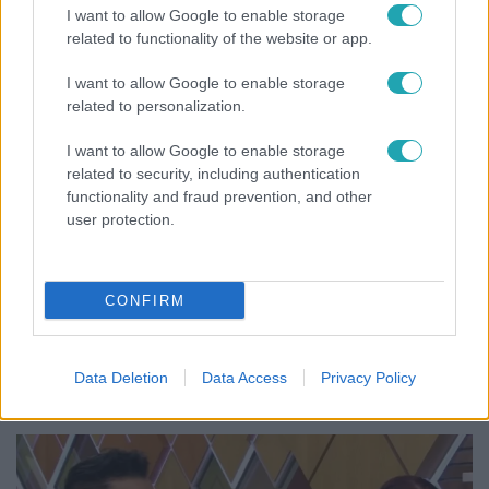
beszélgetésen
I want to allow Google to enable storage
related to functionality of the website or app.
I want to allow Google to enable storage
related to personalization.
I want to allow Google to enable storage
related to security, including authentication
functionality and fraud prevention, and other
user protection.
CONFIRM
Belföld
Generációk együtt éneklik Bródy János legendás
slágerét – elkészült az új klip
Data Deletion
Data Access
Privacy Policy