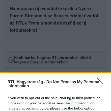
Hamarosan új évaddal érkezik a Nyerő
Páros! Streameld az összes eddigi évadot
az
RTL+ Premiumon
és készülj az új
fordulatokra!
Itt állítsd be, hogy az RTL.hu az elsők között
legyen a Google-találatokban!
RTL Magyarország -
Do Not Process My Personal
Information
If you wish to opt-out of the sale, sharing to third parties, or
processing of your personal or sensitive information for
targeted advertising by us, please use the below opt-out