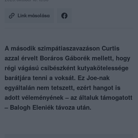
2023. október 10. 19:30
Link másolása
A második szimpátiaszavazáson Curtis
azzal érvelt Boráros Gáborék mellett, hogy
régi vágású csibészként kutyakötelessége
barátjára tenni a voksát. Ez Joe-nak
egyáltalán nem tetszett, ezért hangot is
adott véleményének – az általuk támogatott
– Balogh Eleniék távoza után.