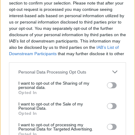
section to confirm your selection. Please note that after your
opt-out request is processed you may continue seeing
interest-based ads based on personal information utilized by
Kövess minket, és értesülj a friss hírekről a
us or personal information disclosed to third parties prior to
Facebookon is!
your opt-out. You may separately opt-out of the further
disclosure of your personal information by third parties on the
IAB’s list of downstream participants. This information may
Követem
also be disclosed by us to third parties on the
IAB’s List of
Downstream Participants
that may further disclose it to other
third parties.
Please note that this website/app uses one or more Google
Personal Data Processing Opt Outs
services and may gather and store information including but
not limited to your visit or usage behaviour. You may click to
I want to opt-out of the Sharing of my
#
NYERŐ PÁROS
#
VIDEÓ
#
ADÁSRÉSZLETEK
personal data.
grant or deny consent to Google and its third-party tags to
Opted In
#
CURTIS
#
JOE
#
CSALÓDÁS
use your data for below specified purposes in below Google
consent section.
I want to opt-out of the Sale of my
#
SZIMPÁTIASZAVAZÁS
#
FESZÜLTSÉG
Personal Data.
Opted In
I want to opt-out of processing my
Personal Data for Targeted Advertising.
Opted In