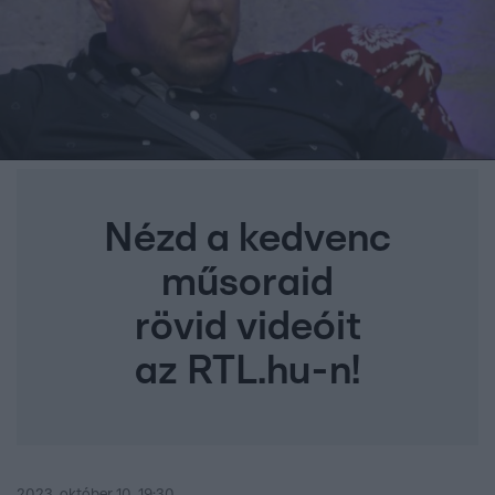
Nézd a kedvenc
műsoraid
rövid videóit
az RTL.hu-n!