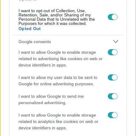
I want to opt-out of Collection, Use,
Retention, Sale, and/or Sharing of my
Personal Data that Is Unrelated with the
Népszerű
Purposes for which it was collected.
Opted Out
Google consents
2:56
I want to allow Google to enable storage
related to advertising like cookies on web or
device identifiers in apps.
I want to allow my user data to be sent to
Google for online advertising purposes.
I want to allow Google to send me
personalized advertising.
Híradó
I want to allow Google to enable storage
related to analytics like cookies on web or
Költségcsökkentés és kieső támogató szerződések
device identifiers in apps.
- ezekre panaszkodott a Fradi elnöke egy zártkörű