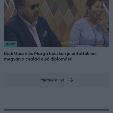
Bulvár
Bódi Guszti és Margó büszkén jelentették be:
megvan a család első diplomása
Mutasd mind