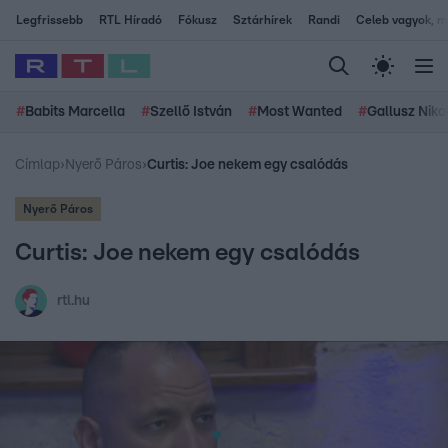
Legfrissebb
RTL Híradó
Fókusz
Sztárhírek
Randi
Celeb vagyok, me
#
Babits Marcella
#
Szellő István
#
Most Wanted
#
Gallusz Niko
Címlap
›
Nyerő Páros
›
Curtis: Joe nekem egy csalódás
Nyerő Páros
Curtis: Joe nekem egy csalódás
rtl.hu