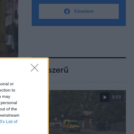
Követem
Népszerű
sonal or
ection to
ou may
3:23
 personal
out of the
 downstream
B’s List of