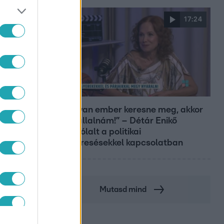
17:24
Reggeli
„Ha olyan ember keresne meg, akkor
sem vállalnám!” – Détár Enikő
megszólalt a politikai
megkeresésekkel kapcsolatban
ÁG
Mutasd mind