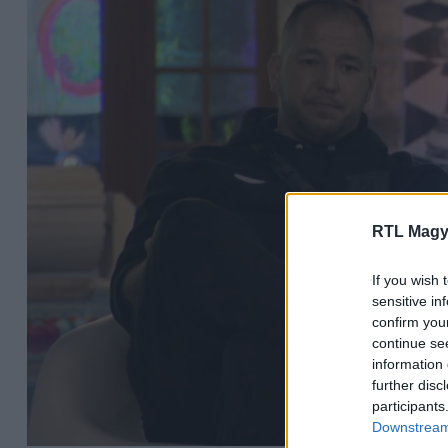
RTL Magy
If you wish 
sensitive in
confirm you
continue se
information 
further disc
participants
Downstream 