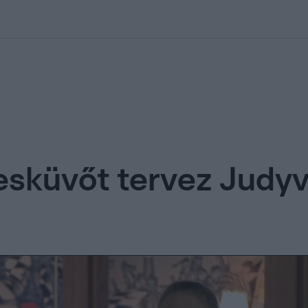
kolett
#
Időjárás
#
RTL műsor
#
Víz
#
Magyar Péter
#
Csillagjeg
 esküvőt tervez Judyv