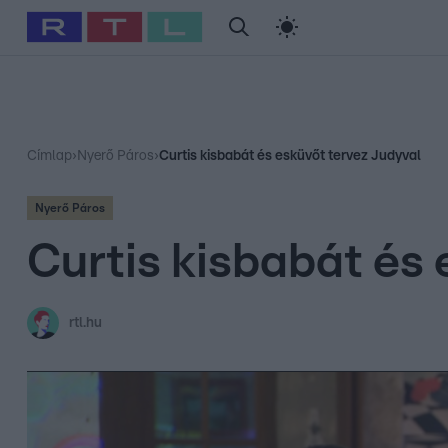
#
Babits Marcella
#
Szellő István
#
Most Wanted
#
Gallusz Ni
Címlap
›
Nyerő Páros
›
Curtis kisbabát és esküvőt tervez Judyval
Nyerő Páros
Curtis kisbabát és
rtl.hu