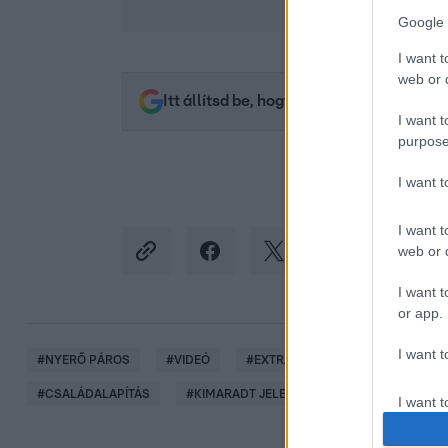
Google 
I want t
web or d
Itt állítsd be, hogy az RTL.hu az elsők 
I want t
purpose
I want 
I want t
web or d
I want t
or app.
I want t
#
NYERŐ PÁROS
#
VIDEÓ
#
EXTRA VIDEÓK
#
CURTIS
#
CSALÁDALAPÍTÁS
#
KIMARADT JELENET
I want t
authenti