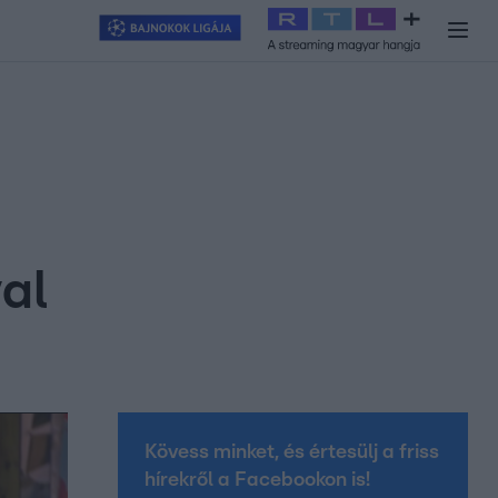
y
#
RTL+
#
Exek csatája 2026
#
Celeb vagyok, ments ki innen
#
H
al
Kövess minket, és értesülj a friss
hírekről a Facebookon is!