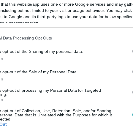
 that this website/app uses one or more Google services and may gath
including but not limited to your visit or usage behaviour. You may click 
 to Google and its third-party tags to use your data for below specifi
Link másolása
ogle consent section.
l Data Processing Opt Outs
bár tudja jól, hogy párjának, Juditnak
o opt-out of the Sharing of my personal data.
katempóját, reméli, hogy egyszer majd tud
In
tölthetnek együtt. Sőt, a családalapítás és
o opt-out of the Sale of my Personal Data.
epel, a rapsztárkodás után.
In
to opt-out of processing my Personal Data for Targeted
ing.
In
o opt-out of Collection, Use, Retention, Sale, and/or Sharing
 Nyerő Páros! Streameld az összes eddigi
ersonal Data that Is Unrelated with the Purposes for which it
lected.
észülj az új fordulatokra!
Out