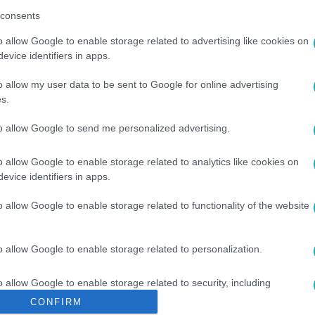
consents
o allow Google to enable storage related to advertising like cookies on
evice identifiers in apps.
között legyen a Google-találatokban!
o allow my user data to be sent to Google for online advertising
s.
to allow Google to send me personalized advertising.
o allow Google to enable storage related to analytics like cookies on
evice identifiers in apps.
o allow Google to enable storage related to functionality of the website
o allow Google to enable storage related to personalization.
#
BARNAI JUDIT
#
PÁRKAPCSOLAT
#
VALLOMÁS
#
HÁZASS
o allow Google to enable storage related to security, including
cation functionality and fraud prevention, and other user protection.
CONFIRM