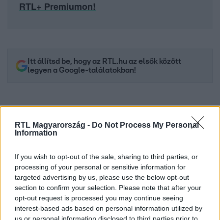
RTL+ Premiumon!
Itt állítsd be, hogy az RTL.hu az elsők között
legyen a Google-találatokban!
RTL Magyarország -
Do Not Process My Personal
Information
If you wish to opt-out of the sale, sharing to third parties, or
processing of your personal or sensitive information for
targeted advertising by us, please use the below opt-out
section to confirm your selection. Please note that after your
opt-out request is processed you may continue seeing
Kövess minket, és értesülj a friss hírekről a
interest-based ads based on personal information utilized by
Facebookon is!
us or personal information disclosed to third parties prior to