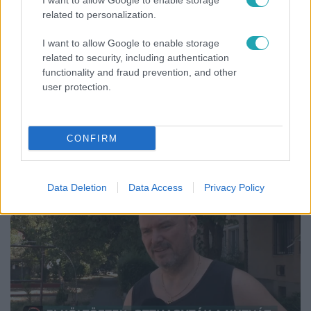
I want to allow Google to enable storage
related to personalization.
I want to allow Google to enable storage
related to security, including authentication
functionality and fraud prevention, and other
user protection.
Horoszkóp
Ennek a 3 csillagjegynek váratlan sikereket hozhat
a hét
CONFIRM
Data Deletion
Data Access
Privacy Policy
2:06