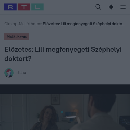
Legfrissebb
RTL Híradó
Fókusz
Sztárhírek
Randi
Celeb vagyok, me
#
Babits Marcella
#
Szellő István
#
Most Wanted
#
Gallusz Niko
Címlap
›
Mellékhatás
›
Előzetes: Lili megfenyegeti Széphelyi doktort?
Mellékhatás
Előzetes: Lili megfenyegeti Széphelyi
doktort?
rtl.hu