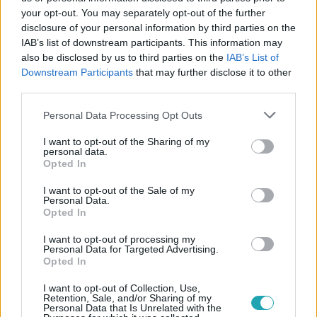
your opt-out. You may separately opt-out of the further
Követem
disclosure of your personal information by third parties on the
IAB’s list of downstream participants. This information may
also be disclosed by us to third parties on the
IAB’s List of
Downstream Participants
that may further disclose it to other
third parties.
Please note that this website/app uses one or more Google
Personal Data Processing Opt Outs
#
MELLÉKHATÁS
#
RTL+
#
ELŐZETESEK
#
PROMÓ
services and may gather and store information including but
not limited to your visit or usage behaviour. You may click to
I want to opt-out of the Sharing of my
#
ELŐZETES
#
FENYEGETÉS
#
VIDEÓ
personal data.
grant or deny consent to Google and its third-party tags to
Opted In
#
ADORJÁNI BÁLINT
#
BALSAI MÓNI
use your data for below specified purposes in below Google
consent section.
I want to opt-out of the Sale of my
Personal Data.
Opted In
I want to opt-out of processing my
Personal Data for Targeted Advertising.
Opted In
I want to opt-out of Collection, Use,
Népszerű
Retention, Sale, and/or Sharing of my
Personal Data that Is Unrelated with the