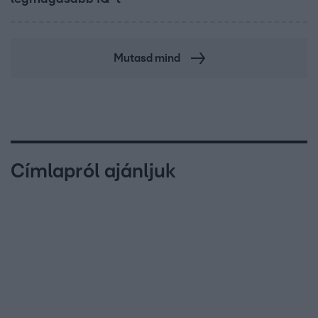
Mutasd mind
Címlapról ajánljuk