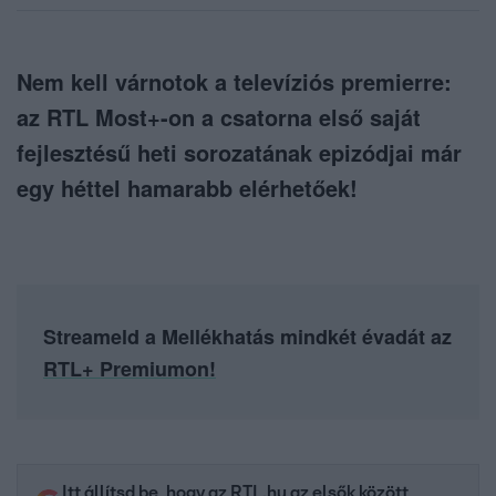
Nem kell várnotok a televíziós premierre:
az RTL Most+-on a csatorna első saját
fejlesztésű heti sorozatának epizódjai már
egy héttel hamarabb elérhetőek!
Streameld a Mellékhatás mindkét évadát az
RTL+ Premiumon!
Itt állítsd be, hogy az RTL.hu az elsők között