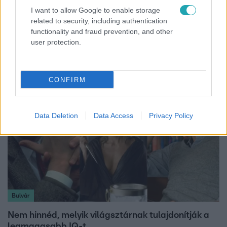
I want to allow Google to enable storage
Híradó
related to security, including authentication
Lannert Judit az RTL-nek: Maradnak a
functionality and fraud prevention, and other
tankerületek és a Klebelsberg Központ, de
user protection.
átalakítják őket
CONFIRM
Data Deletion
Data Access
Privacy Policy
Bulvár
Nem hinnéd, melyik világsztárnak tulajdonítják a
legmagasabb IQ-t