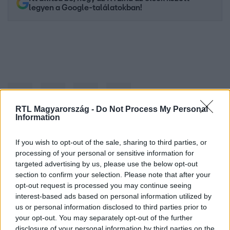
legyen a Google-találatokban!
RTL Magyarország -
Do Not Process My Personal
Information
Kövess minket, és értesülj a friss hírekről a
If you wish to opt-out of the sale, sharing to third parties, or
processing of your personal or sensitive information for
Facebookon is!
targeted advertising by us, please use the below opt-out
section to confirm your selection. Please note that after your
Követem
opt-out request is processed you may continue seeing
interest-based ads based on personal information utilized by
us or personal information disclosed to third parties prior to
your opt-out. You may separately opt-out of the further
disclosure of your personal information by third parties on the