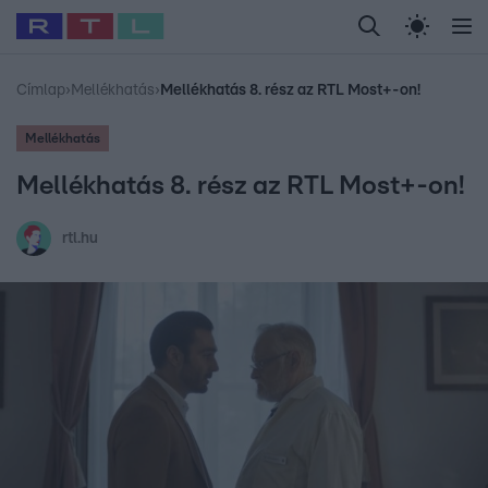
Legfrissebb
RTL Híradó
Fókusz
Sztárhírek
Randi
Celeb vagyok, me
#
Babits Marcella
#
Szellő István
#
Most Wanted
#
Gallusz Niko
Címlap
›
Mellékhatás
›
Mellékhatás 8. rész az RTL Most+-on!
Mellékhatás
Mellékhatás 8. rész az RTL Most+-on!
rtl.hu