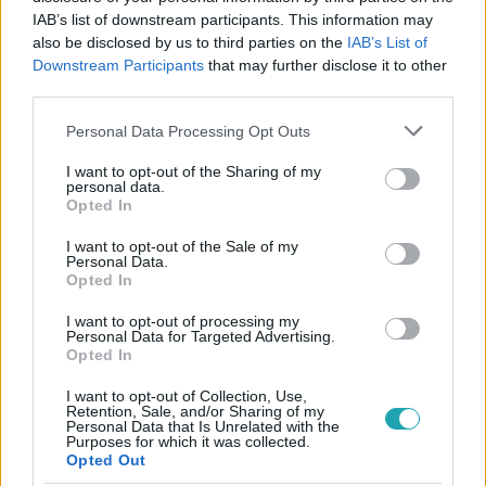
IAB’s list of downstream participants. This information may
also be disclosed by us to third parties on the
IAB’s List of
#
MELLÉKHATÁS
#
RTL
#
RTL KLUB
#
RTL MOST+
Downstream Participants
that may further disclose it to other
#
ADORJÁNI BÁLINT
#
BORBÉLY ALEXANDRA
third parties.
#
NAGY ZSOLT
#
TENKI RÉKA
#
SZTARENKI DÓRA
Please note that this website/app uses one or more Google
Personal Data Processing Opt Outs
services and may gather and store information including but
not limited to your visit or usage behaviour. You may click to
I want to opt-out of the Sharing of my
personal data.
grant or deny consent to Google and its third-party tags to
Opted In
use your data for below specified purposes in below Google
consent section.
I want to opt-out of the Sale of my
Personal Data.
Opted In
Népszerű
I want to opt-out of processing my
Personal Data for Targeted Advertising.
Opted In
I want to opt-out of Collection, Use,
Retention, Sale, and/or Sharing of my
2:30
Personal Data that Is Unrelated with the
Purposes for which it was collected.
Opted Out