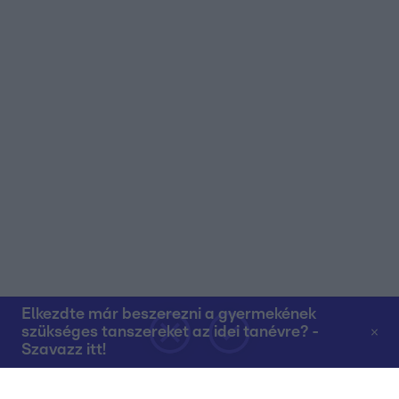
Elkezdte már beszerezni a gyermekének
szükséges tanszereket az idei tanévre? -
Szavazz itt!