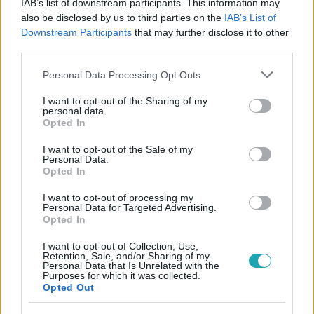
IAB’s list of downstream participants. This information may
also be disclosed by us to third parties on the
IAB’s List of
#
MADE IN KARANTÉN
#
ADÁSRÉSZLETEK
#
RTL
Downstream Participants
that may further disclose it to other
third parties.
#
RTL KLUB
#
SZTARENKI DÓRA
#
VERSENYZŐ
Please note that this website/app uses one or more Google
#
PERFORMANSZ
#
MODELL
#
VIDEÓ
Personal Data Processing Opt Outs
services and may gather and store information including but
not limited to your visit or usage behaviour. You may click to
I want to opt-out of the Sharing of my
personal data.
grant or deny consent to Google and its third-party tags to
Opted In
use your data for below specified purposes in below Google
consent section.
I want to opt-out of the Sale of my
Personal Data.
Opted In
Népszerű
I want to opt-out of processing my
Personal Data for Targeted Advertising.
Opted In
I want to opt-out of Collection, Use,
Retention, Sale, and/or Sharing of my
7:51
Personal Data that Is Unrelated with the
Purposes for which it was collected.
Opted Out