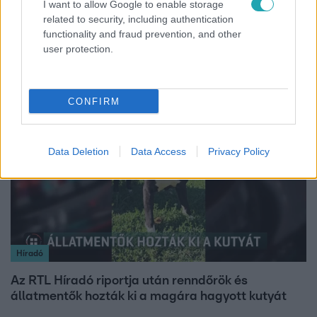
I want to allow Google to enable storage
Horoszkóp
related to security, including authentication
functionality and fraud prevention, and other
Ennek a 3 csillagjegynek váratlan sikereket hozhat
user protection.
a hét
CONFIRM
2:14
Data Deletion
Data Access
Privacy Policy
Híradó
Az RTL Híradó riportja után renndőrök és
állatmentők hozták ki a magára hagyott kutyát