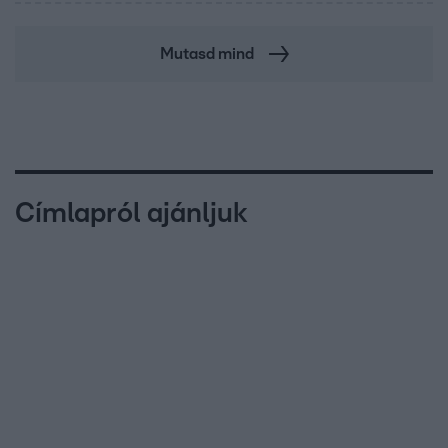
Mutasd mind
Címlapról ajánljuk