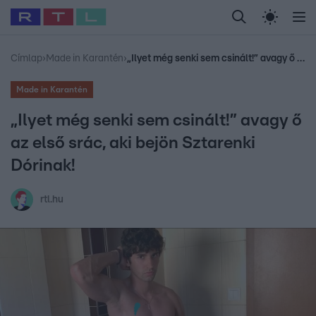
Legfrissebb
RTL Híradó
Fókusz
Sztárhírek
Randi
Celeb vagyok, me
#
Babits Marcella
#
Szellő István
#
Most Wanted
#
Gallusz Niko
Címlap
›
Made in Karantén
›
„Ilyet még senki sem csinált!” avagy ő az első srác, aki bejön Sztarenki Dórinak!
Made in Karantén
„Ilyet még senki sem csinált!” avagy ő
az első srác, aki bejön Sztarenki
Dórinak!
rtl.hu