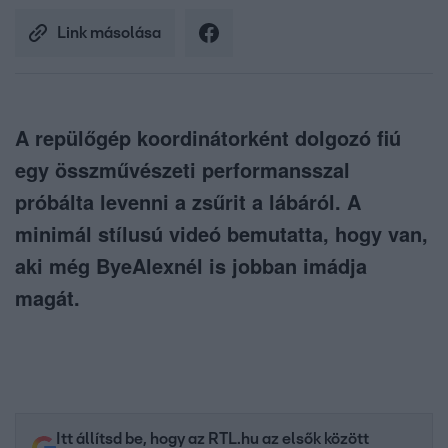
Link másolása
A repülőgép koordinátorként dolgozó fiú
egy összművészeti performansszal
próbálta levenni a zsűrit a lábáról. A
minimál stílusú videó bemutatta, hogy van,
aki még ByeAlexnél is jobban imádja
magát.
Itt állítsd be, hogy az RTL.hu az elsők között