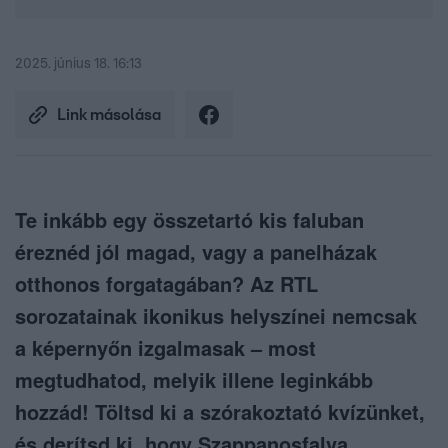
2025. június 18. 16:13
Link másolása
Te inkább egy összetartó kis faluban
éreznéd jól magad, vagy a panelházak
otthonos forgatagában? Az RTL
sorozatainak ikonikus helyszínei nemcsak
a képernyőn izgalmasak – most
megtudhatod, melyik illene leginkább
hozzád! Töltsd ki a szórakoztató kvízünket,
és derítsd ki, hogy Szappanosfalva,