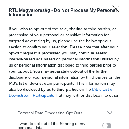
Streameld a legújabb évadot az RTL+ Premiumon!
RTL Magyarország -
Do Not Process My Personal
Information
If you wish to opt-out of the sale, sharing to third parties, or
Itt állítsd be, hogy az RTL.hu az elsők között
processing of your personal or sensitive information for
legyen a Google-találatokban!
targeted advertising by us, please use the below opt-out
section to confirm your selection. Please note that after your
opt-out request is processed you may continue seeing
interest-based ads based on personal information utilized by
us or personal information disclosed to third parties prior to
your opt-out. You may separately opt-out of the further
disclosure of your personal information by third parties on the
IAB’s list of downstream participants. This information may
also be disclosed by us to third parties on the
IAB’s List of
Downstream Participants
that may further disclose it to other
third parties.
Please note that this website/app uses one or more Google
Personal Data Processing Opt Outs
Kövess minket, és értesülj a friss hírekről a
services and may gather and store information including but
Facebookon is!
not limited to your visit or usage behaviour. You may click to
I want to opt-out of the Sharing of my
personal data.