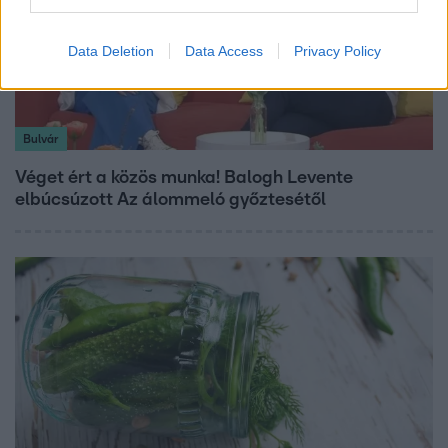
Data Deletion
Data Access
Privacy Policy
Bulvár
Véget ért a közös munka! Balogh Levente
elbúcsúzott Az álommeló győztesétől