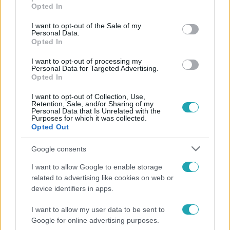
grant or deny consent to Google and its third-party tags to
Opted In
use your data for below specified purposes in below Google
Követem
consent section.
I want to opt-out of the Sale of my
Personal Data.
Opted In
I want to opt-out of processing my
Personal Data for Targeted Advertising.
Opted In
#
KVÍZ
#
BARÁTOK KÖZT
#
A MI KIS FALUNK
I want to opt-out of Collection, Use,
#
DRÁGA ÖRÖKÖSÖK
#
KERESZTANYU
#
JÁTÉK
Retention, Sale, and/or Sharing of my
Personal Data that Is Unrelated with the
#
TESZT
#
KVÍZJÁTÉK
Purposes for which it was collected.
Opted Out
Google consents
I want to allow Google to enable storage
related to advertising like cookies on web or
device identifiers in apps.
Népszerű
I want to allow my user data to be sent to
Google for online advertising purposes.