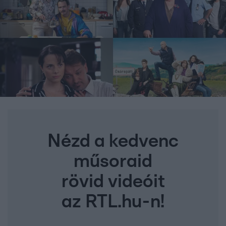
Nézd a kedvenc
műsoraid
rövid videóit
az RTL.hu-n!