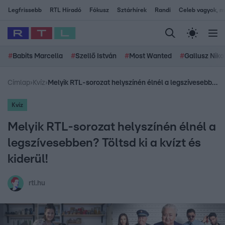
Legfrissebb
RTL Híradó
Fókusz
Sztárhírek
Randi
Celeb vagyok, me
#
Babits Marcella
#
Szellő István
#
Most Wanted
#
Gallusz Niko
Címlap
›
Kvíz
›
Melyik RTL-sorozat helyszínén élnél a legszívesebben? Töltsd ki a kvízt és kiderül!
Kvíz
Melyik RTL-sorozat helyszínén élnél a
legszívesebben? Töltsd ki a kvízt és
kiderül!
rtl.hu