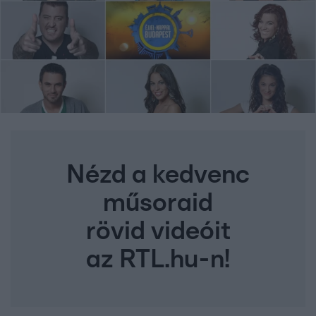
Nézd a kedvenc
műsoraid
rövid videóit
az RTL.hu-n!