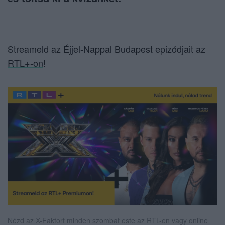
Streameld az Éjjel-Nappal Budapest epizódjait az
RTL+-on
!
Nézd az X-Faktort minden szombat este az RTL-en vagy online