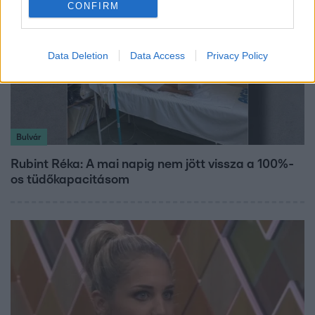
CONFIRM
Data Deletion
Data Access
Privacy Policy
Bulvár
Rubint Réka: A mai napig nem jött vissza a 100%-
os tüdőkapacitásom