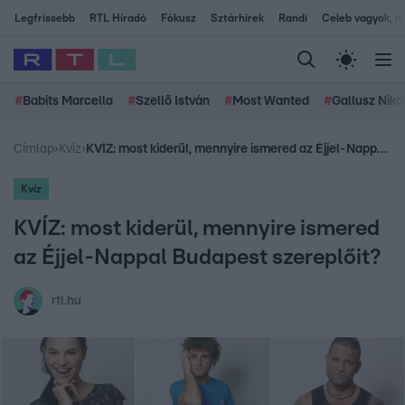
Legfrissebb
RTL Híradó
Fókusz
Sztárhírek
Randi
Celeb vagyok, me
#
Babits Marcella
#
Szellő István
#
Most Wanted
#
Gallusz Niko
Címlap
›
Kvíz
›
KVÍZ: most kiderül, mennyire ismered az Éjjel-Nappal Budapest szereplőit?
Kvíz
KVÍZ: most kiderül, mennyire ismered
az Éjjel-Nappal Budapest szereplőit?
rtl.hu