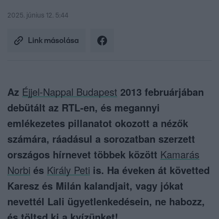
2025. június 12. 5:44
Link másolása
Az
Éjjel-Nappal Budapest
2013 februárjában
debütált az RTL-en, és megannyi
emlékezetes pillanatot okozott a nézők
számára, ráadásul a sorozatban szerzett
országos hírnevet többek között
Kamarás
Norbi
és
Király Peti
is. Ha éveken át követted
Karesz és Milán kalandjait, vagy jókat
nevettél Lali ügyetlenkedésein, ne habozz,
és töltsd ki a kvízünket!