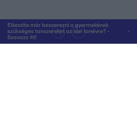
Elkezdte már beszerezni a gyermekének
szükséges tanszereket az idei tanévre? -
Szavazz itt!
Rólunk