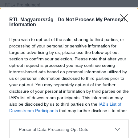
RTL+ Premiumon!
RTL Magyarország -
Do Not Process My Personal
Information
Itt állítsd be, hogy az RTL.hu az elsők között
legyen a Google-találatokban!
If you wish to opt-out of the sale, sharing to third parties, or
processing of your personal or sensitive information for
targeted advertising by us, please use the below opt-out
section to confirm your selection. Please note that after your
opt-out request is processed you may continue seeing
interest-based ads based on personal information utilized by
us or personal information disclosed to third parties prior to
your opt-out. You may separately opt-out of the further
disclosure of your personal information by third parties on the
IAB’s list of downstream participants. This information may
also be disclosed by us to third parties on the
IAB’s List of
Downstream Participants
that may further disclose it to other
third parties.
Kövess minket, és értesülj a friss hírekről a
Facebookon is!
Please note that this website/app uses one or more Google
Personal Data Processing Opt Outs
services and may gather and store information including but