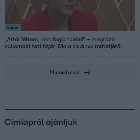
Bulvár
„Attól féltem, nem fogja túlélni” – megrázó
vallomást tett Nyári Dia a kislánya műtétjéről
Mutasd mind
Címlapról ajánljuk