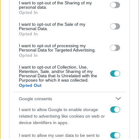
not limited to your visit or usage behaviour. You may click to
I want to opt-out of the Sharing of my
Követem
personal data.
grant or deny consent to Google and its third-party tags to
Opted In
use your data for below specified purposes in below Google
consent section.
I want to opt-out of the Sale of my
Personal Data.
Opted In
I want to opt-out of processing my
#
KVÍZ
#
ÉJJEL-NAPPAL BUDAPEST
#
NÁDAI ANIKÓ
Personal Data for Targeted Advertising.
Opted In
#
KAMARÁS NORBI
#
KIRÁLY PÉTER
I want to opt-out of Collection, Use,
#
VARGA MIKLÓS JOE
#
KOHOLÁK ALEXA
#
MAJKA
Retention, Sale, and/or Sharing of my
Personal Data that Is Unrelated with the
#
TÖRŐCSIK DANI
#
X-FAKTOR
#
SCHUMACHER VANDA
Purposes for which it was collected.
Opted Out
#
PAPP ZSOMBOR
#
NÉBALD OLIVÉR
Google consents
I want to allow Google to enable storage
related to advertising like cookies on web or
device identifiers in apps.
I want to allow my user data to be sent to