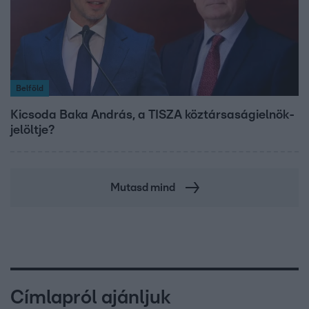
Belföld
Kicsoda Baka András, a TISZA köztársaságielnök-
jelöltje?
Mutasd mind
Címlapról ajánljuk