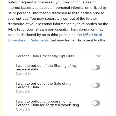
opt-out request is processed you may continue seeing
interest-based ads based on personal information utilized by
us or personal information disclosed to third parties prior to
your opt-out. You may separately opt-out of the further
disclosure of your personal information by third parties on the
IAB’s list of downstream participants. This information may
#
KVÍZ
#
ERŐS ANTÓNIA
#
HÍRESSÉG
#
SZTÁR
also be disclosed by us to third parties on the
IAB’s List of
#
BYEALEX
#
SZAKMA
#
DIPLOMA
#
VÉGZETTSÉG
Downstream Participants
that may further disclose it to other
third parties.
#
BULVÁR
#
KULCSÁR EDINA
#
DWAYNE JOHNSON
Please note that this website/app uses one or more Google
Personal Data Processing Opt Outs
#
VÁRKONYI ANDREA
#
PALVIN BARBI
#
SOMLÓ TAMÁS
services and may gather and store information including but
not limited to your visit or usage behaviour. You may click to
I want to opt-out of the Sharing of my
#
RÁSKÓ ESZTER
#
HORVÁTH ÉVA
personal data.
grant or deny consent to Google and its third-party tags to
Opted In
#
HIDE THE PAIN HAROLD
#
BÁLINT ANTÓNIA
use your data for below specified purposes in below Google
consent section.
I want to opt-out of the Sale of my
#
BALOGH PETYA
Personal Data.
Opted In
I want to opt-out of processing my
Personal Data for Targeted Advertising.
Opted In