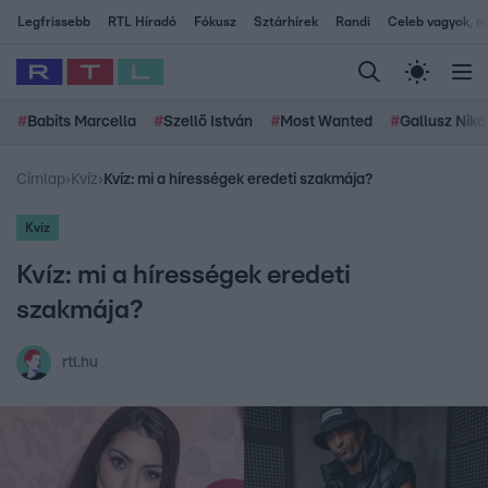
Legfrissebb
RTL Híradó
Fókusz
Sztárhírek
Randi
Celeb vagyok, me
#
Babits Marcella
#
Szellő István
#
Most Wanted
#
Gallusz Niko
Címlap
›
Kvíz
›
Kvíz: mi a hírességek eredeti szakmája?
Kvíz
Kvíz: mi a hírességek eredeti
szakmája?
rtl.hu