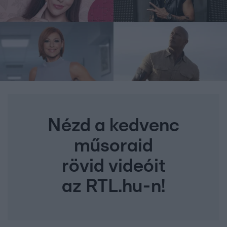
Nézd a kedvenc
műsoraid
rövid videóit
az RTL.hu-n!