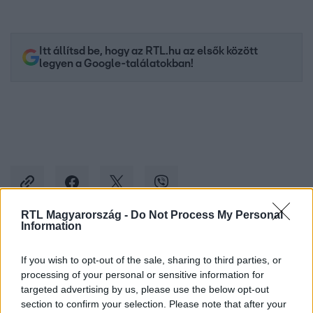
Itt állítsd be, hogy az RTL.hu az elsők között
legyen a Google-találatokban!
RTL Magyarország -
Do Not Process My Personal
Information
Kövess minket, és értesülj a friss hírekről a
If you wish to opt-out of the sale, sharing to third parties, or
Facebookon is!
processing of your personal or sensitive information for
targeted advertising by us, please use the below opt-out
Követem
section to confirm your selection. Please note that after your