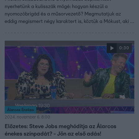
nyerhetünk a kulisszák mögé: hogyan készül a
nyomozóbrigád és a műsorvezető? Megmutatjuk az
eddig megismert négy karaktert is, köztük a Mókust, aki a
múlt vasárnapi Sztárbox szuperdöntőben mutatkozott be
a tévénézőknek.
0:30
Álarcos Énekes
2024. november 6. 8:00
Előzetes: Steve Jobs meghódítja az Álarcos
énekes színpadát? - Jön az első adás!