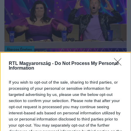
Álarcos Énekes
2024. december 1. 20:30
RTL Magyarország -
Do Not Process My Personal
Kamu Szuperkártya az Álarcos énekesben –
Information
Puskás-Dallos Peti megszívatta a nyomozókat
Tipp tippet követett, amikor kiderült a nyomozók számára,
If you wish to opt-out of the sale, sharing to third parties, or
hogy kit rejthet a Mézeskalács álarca. A nagy összhangot
processing of your personal or sensitive information for
targeted advertising by us, please use the below opt-out
meglovagolva Puskás-Dallos Peti behúzta a csőbe
section to confirm your selection. Please note that after your
Csobot Adélt, Ráskó Esztert, Istenes Bencét és a
opt-out request is processed you may continue seeing
“rangidős tisztet”, Sebestyén Balázst is, ugyanis
interest-based ads based on personal information utilized by
mindannyian elhitték, hogy egyhangú tippjüknek
us or personal information disclosed to third parties prior to
köszönhetően kapnak egy újabb Szuperkártyát.
your opt-out. You may separately opt-out of the further