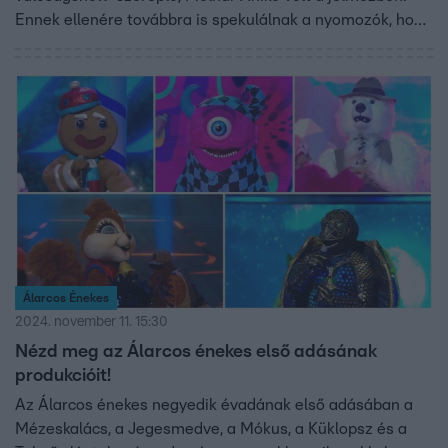
Ennek ellenére továbbra is spekulálnak a nyomozók, hogy
kik lehetnek a többi álarc mögött.
Álarcos Énekes
2024. november 11. 15:30
Nézd meg az Álarcos énekes első adásának
produkcióit!
Az Álarcos énekes negyedik évadának első adásában a
Mézeskalács, a Jegesmedve, a Mókus, a Küklopsz és a