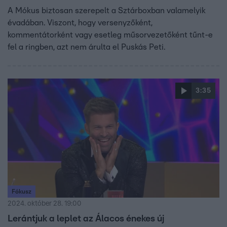
A Mókus biztosan szerepelt a Sztárboxban valamelyik
évadában. Viszont, hogy versenyzőként,
kommentátorként vagy esetleg műsorvezetőként tűnt-e
fel a ringben, azt nem árulta el Puskás Peti.
3:35
Fókusz
2024. október 28. 19:00
Lerántjuk a leplet az Álacos énekes új