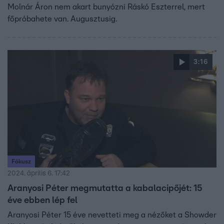
Molnár Áron nem akart bunyózni Ráskó Eszterrel, mert
főpróbahete van. Augusztusig.
3:16
Fókusz
2024. április 6. 17:42
Aranyosi Péter megmutatta a kabalacipőjét: 15
éve ebben lép fel
Aranyosi Péter 15 éve nevetteti meg a nézőket a Showder