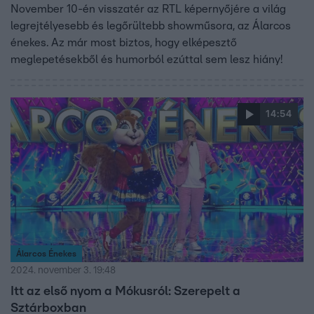
November 10-én visszatér az RTL képernyőjére a világ
legrejtélyesebb és legőrültebb showműsora, az Álarcos
énekes. Az már most biztos, hogy elképesztő
meglepetésekből és humorból ezúttal sem lesz hiány!
14:54
Álarcos Énekes
2024. november 3. 19:48
Itt az első nyom a Mókusról: Szerepelt a
Sztárboxban