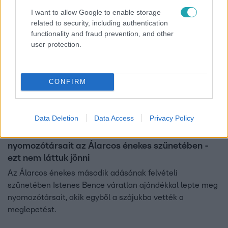
0:51
I want to allow Google to enable storage
related to security, including authentication
functionality and fraud prevention, and other
user protection.
CONFIRM
Álarcos Énekes
Data Deletion
Data Access
Privacy Policy
2024. november 20. 12:46
Istenes Bence váratlan ajándékkal lepte meg
nyomozótársait az Álarcos énekes szünetében -
ezt nem láttuk jönni
Az Álarcos énekes második adásának felvételi
szünetében Istenes Bence váratlan ajándékkal lepte meg
nyomozótársait, akik egyből a szájukba vették a
meglepetést.