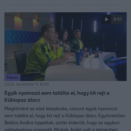
3:51
Fókusz
2024. november 11. 16:30
Egyik nyomozó sem találta el, hogy kit rejt a
Küklopsz álarc
Megtörtént az első leleplezés, viszont egyik nyomozó
sem találta el, hogy kit rejt a Küklopsz álarc. Egyöntetűen
Balázs Andira tippeltek, aztán kiderült, hogy az egykori
valóságshow-szereplő, Molnár Anikó volt a jelmezben.