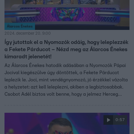
Álarcos Énekes
2024. december 20. 9:00
Így jutottak el a Nyomozók odáig, hogy leleplezzék
a Fekete Párducot – Nézd meg az Álarcos Énekes
kimaradt jelenetét!
Az Álarcos Énekes hatodik adásában a Nyomozók Pápai
Jocival kiegészülve úgy döntöttek, a Fekete Párducot
leplezik le. Joci, mint vendégnyomozó, jó érzékkel vázolta
a helyzetet: azt kell leleplezni, akiben a legbiztosabbak.
Csobot Adél biztos volt benne, hogy a jelmez Herceg
Erikát rejti, ráadásul egy szokatlan ajánlatot is tett
Jocinak: hogy mit, az kiderül a videóból!
0:57