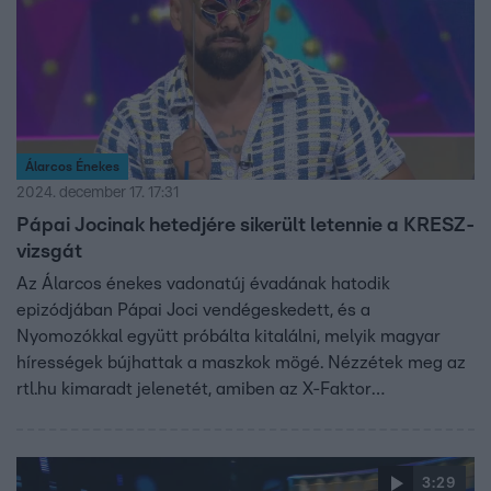
Álarcos Énekes
2024. december 17. 17:31
Pápai Jocinak hetedjére sikerült letennie a KRESZ-
vizsgát
Az Álarcos énekes vadonatúj évadának hatodik
epizódjában Pápai Joci vendégeskedett, és a
Nyomozókkal együtt próbálta kitalálni, melyik magyar
hírességek bújhattak a maszkok mögé. Nézzétek meg az
rtl.hu kimaradt jelenetét, amiben az X-Faktor
műsorvezetője a jogosítványa megszerzéséről mesél!
3:29