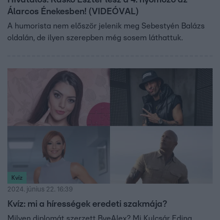
HIvatalos: Ráskó Eszter lesz a 4. nyomozó az
Álarcos Énekesben! (VIDEÓVAL)
A humorista nem először jelenik meg Sebestyén Balázs
oldalán, de ilyen szerepben még sosem láthattuk.
Kvíz
2024. június 22. 16:39
Kvíz: mi a hírességek eredeti szakmája?
Milyen diplomát szerzett ByeAlex? Mi Kulcsár Edina