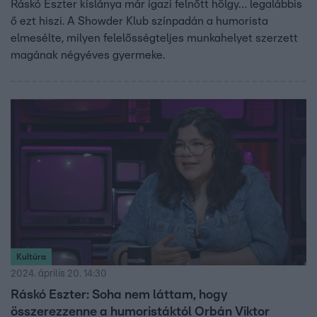
Ráskó Eszter kislánya már igazi felnőtt hölgy… legalábbis
ő ezt hiszi. A Showder Klub színpadán a humorista
elmesélte, milyen felelősségteljes munkahelyet szerzett
magának négyéves gyermeke.
Kultúra
2024. április 20. 14:30
Ráskó Eszter: Soha nem láttam, hogy
összerezzenne a humoristáktól Orbán Viktor