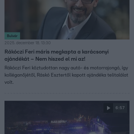
Bulvár
2025. december 18. 13:30
Rákóczi Feri máris megkapta a karácsonyi
ajándékát – Nem hiszed el mi az!
Rákóczi Feri köztudottan nagy autó- és motorrajongó, így
kolléganőjétől, Ráskó Esztertől kapott ajándéka telitalálat
volt.
6:57