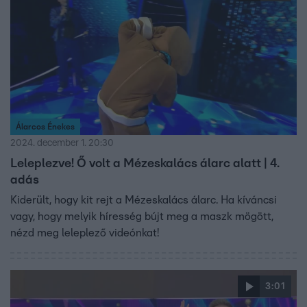
Álarcos Énekes
2024. december 1. 20:30
Leleplezve! Ő volt a Mézeskalács álarc alatt | 4.
adás
Kiderült, hogy kit rejt a Mézeskalács álarc. Ha kíváncsi
vagy, hogy melyik híresség bújt meg a maszk mögött,
nézd meg leleplező videónkat!
3:01