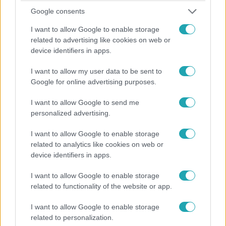
Google consents
I want to allow Google to enable storage
related to advertising like cookies on web or
device identifiers in apps.
I want to allow my user data to be sent to
Google for online advertising purposes.
I want to allow Google to send me
personalized advertising.
Álarcos Énekes
2024. november 20. 15:26
I want to allow Google to enable storage
Nézd meg az Álarcos énekes második adásának
related to analytics like cookies on web or
produkcióit!
device identifiers in apps.
Az Álarcos énekes negyedik évadának második adásában
I want to allow Google to enable storage
a Viking, a Rozmár, az Ananász, a Sushi és a Fekete
related to functionality of the website or app.
Párduc léptek színpadra.
I want to allow Google to enable storage
related to personalization.