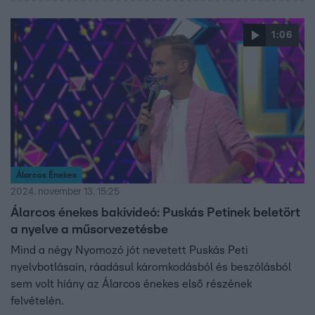
1:06
Álarcos Énekes
2024. november 13. 15:25
Álarcos énekes bakivideó: Puskás Petinek beletört
a nyelve a műsorvezetésbe
Mind a négy Nyomozó jót nevetett Puskás Peti
nyelvbotlásain, ráadásul káromkodásból és beszólásból
sem volt hiány az Álarcos énekes első részének
felvételén.