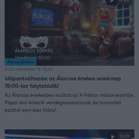
0:30
Álarcos Énekes
2024. december 13. 10:45
Időpontváltozás: az Álarcos énekes vasárnap
19:00-kor folytatódik!
Az Álarcos énekesben ezúttal az X-Faktor műsorvezetője,
Pápai Joci érkezik vendégnyomozónak, és humorból
ezúttal sem lesz hiány!
3:07