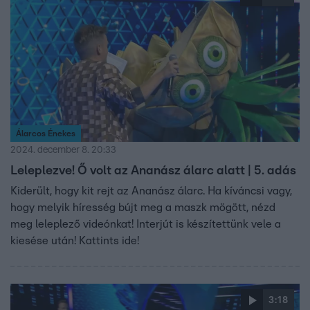
Álarcos Énekes
2024. december 8. 20:33
Leleplezve! Ő volt az Ananász álarc alatt | 5. adás
Kiderült, hogy kit rejt az Ananász álarc. Ha kíváncsi vagy,
hogy melyik híresség bújt meg a maszk mögött, nézd
meg leleplező videónkat! Interjút is készítettünk vele a
kiesése után! Kattints ide!
3:18