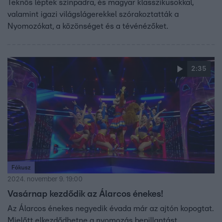
Teknős léptek színpadra, és magyar klasszikusokkal,
valamint igazi világslágerekkel szórakoztatták a
Nyomozókat, a közönséget és a tévénézőket.
2:35
Fókusz
2024. november 9. 19:00
Vasárnap kezdődik az Álarcos énekes!
Az Álarcos énekes negyedik évada már az ajtón kopogtat.
Mielőtt elkezdődhetne a nyomozás bepillantást