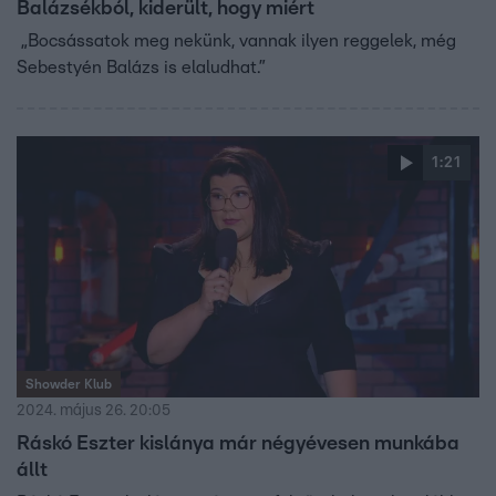
Balázsékból, kiderült, hogy miért
„Bocsássatok meg nekünk, vannak ilyen reggelek, még
Sebestyén Balázs is elaludhat.”
1:21
Showder Klub
2024. május 26. 20:05
Ráskó Eszter kislánya már négyévesen munkába
állt