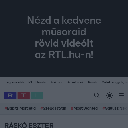
Nézd a kedvenc
műsoraid
rövid videóit
az RTL.hu-n!
Legfrissebb
RTL Híradó
Fókusz
Sztárhírek
Randi
Celeb vagyok, me
#
Babits Marcella
#
Szellő István
#
Most Wanted
#
Gallusz Niko
RÁSKÓ ESZTER