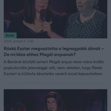
Bulvár
2026. június 9. 7:30
Ráskó Eszter megosztotta a legnagyobb álmát –
De mi köze ehhez Magdi anyusnak?
A Barátok köztből ismert Magdi anyus neve mára önálló
popkulturális jelenséggé vált, nem véletlen, hogy Ráskó
Esztert is különös késztetés vezérli ezzel kapcsolatban.