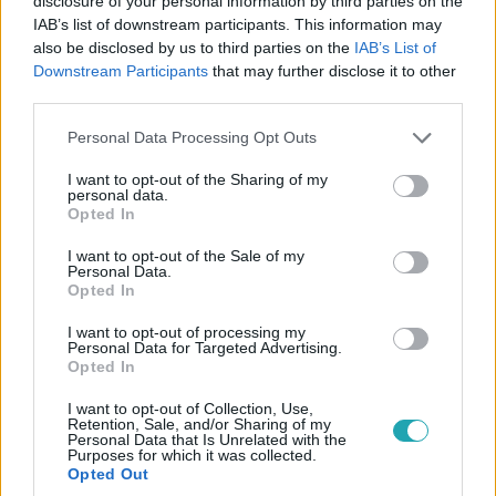
disclosure of your personal information by third parties on the
2:46
IAB’s list of downstream participants. This information may
also be disclosed by us to third parties on the
IAB’s List of
Downstream Participants
that may further disclose it to other
third parties.
Please note that this website/app uses one or more Google
Personal Data Processing Opt Outs
services and may gather and store information including but
not limited to your visit or usage behaviour. You may click to
I want to opt-out of the Sharing of my
personal data.
grant or deny consent to Google and its third-party tags to
Opted In
use your data for below specified purposes in below Google
Álarcos Énekes
consent section.
I want to opt-out of the Sale of my
2024. november 27. 14:30
Personal Data.
Opted In
Kit rejt a Rozmár jelmez az Álarcos énekesben? -
Nádai Anikóval kinyomoztuk
I want to opt-out of processing my
Personal Data for Targeted Advertising.
Nádai Anikó besegített Csobot Adélnak, Ráskó Eszternek,
Opted In
Istenes Bencének és Sebestyén Balázsnak, ugyanis a
műsorvezető úgy gondolja forró nyomon van a Rozmárral
I want to opt-out of Collection, Use,
Retention, Sale, and/or Sharing of my
kapcsolatban.
Personal Data that Is Unrelated with the
Purposes for which it was collected.
Opted Out