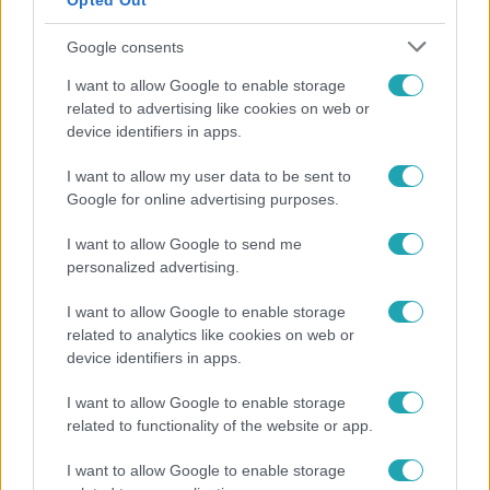
Opted Out
Google consents
I want to allow Google to enable storage
related to advertising like cookies on web or
device identifiers in apps.
Reggeli
I want to allow my user data to be sent to
Google for online advertising purposes.
„A csúcs opcionális, a biztonságos hazatérés
kötelező” – 50 méterre a csúcstól fordult vissza
I want to allow Google to send me
Klein Dávid
personalized advertising.
I want to allow Google to enable storage
related to analytics like cookies on web or
17:24
device identifiers in apps.
I want to allow Google to enable storage
related to functionality of the website or app.
I want to allow Google to enable storage