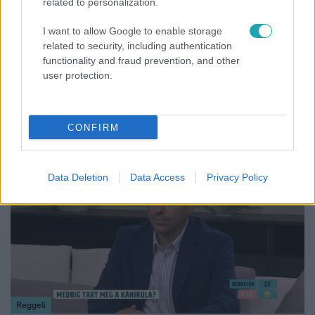
related to personalization.
I want to allow Google to enable storage
related to security, including authentication
Reggeli
functionality and fraud prevention, and other
user protection.
„Ha olyan ember keresne meg, akkor sem
vállalnám!” – Détár Enikő megszólalt a politikai
megkeresésekkel kapcsolatban
CONFIRM
6:12
Data Deletion
Data Access
Privacy Policy
Reggeli