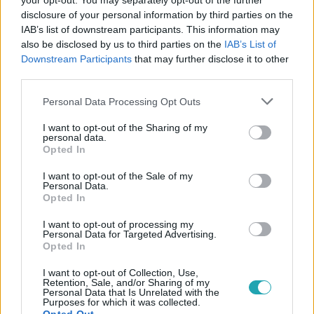
your opt-out. You may separately opt-out of the further
disclosure of your personal information by third parties on the
IAB’s list of downstream participants. This information may
also be disclosed by us to third parties on the
IAB’s List of
#
KULTÚRA
#
SZIGET 2025
#
SZIGET FESZTIVÁL
Downstream Participants
that may further disclose it to other
#
FESZTIVÁL
#
GASZTRO
#
SÖR
#
ÁRAK
third parties.
#
ÉTKEZÉS
#
BUDGET FOOD
Please note that this website/app uses one or more Google
Personal Data Processing Opt Outs
services and may gather and store information including but
not limited to your visit or usage behaviour. You may click to
I want to opt-out of the Sharing of my
personal data.
grant or deny consent to Google and its third-party tags to
Opted In
use your data for below specified purposes in below Google
consent section.
I want to opt-out of the Sale of my
Personal Data.
Opted In
Népszerű
I want to opt-out of processing my
Personal Data for Targeted Advertising.
Opted In
I want to opt-out of Collection, Use,
Retention, Sale, and/or Sharing of my
14:09
Personal Data that Is Unrelated with the
Purposes for which it was collected.