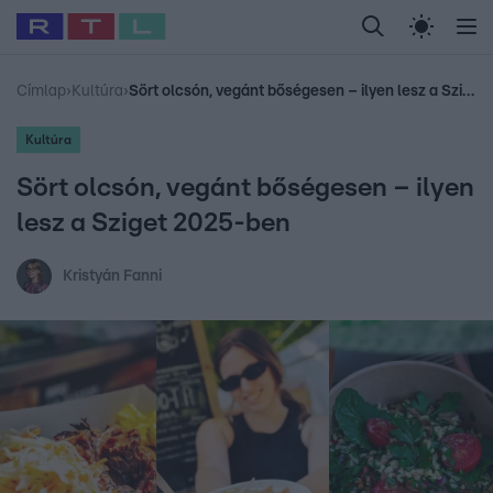
Legfrissebb
RTL Híradó
Fókusz
Sztárhírek
Randi
Celeb vagyok, me
#
Babits Marcella
#
Szellő István
#
Most Wanted
#
Gallusz Niko
Címlap
›
Kultúra
›
Sört olcsón, vegánt bőségesen – ilyen lesz a Sziget 2025-ben
Kultúra
Sört olcsón, vegánt bőségesen – ilyen
lesz a Sziget 2025-ben
Kristyán Fanni