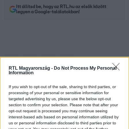
Itt állítsd be, hogy az RTL.hu az elsők között
legyen a Google-találatokban!
RTL Magyarország -
Do Not Process My Personal
Information
If you wish to opt-out of the sale, sharing to third parties, or
Kövess minket, és értesülj a friss hírekről a
processing of your personal or sensitive information for
Facebookon is!
targeted advertising by us, please use the below opt-out
section to confirm your selection. Please note that after your
Követem
opt-out request is processed you may continue seeing
interest-based ads based on personal information utilized by
us or personal information disclosed to third parties prior to