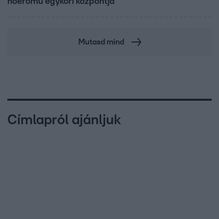
hőerőmű egykori központja
Mutasd mind
Címlapról ajánljuk