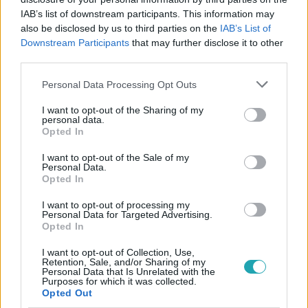
IAB’s list of downstream participants. This information may
also be disclosed by us to third parties on the
IAB’s List of
Downstream Participants
that may further disclose it to other
#
KULTÚRA
#
RÓMA
#
PIRAMIS
#
EGYIPTOM
third parties.
#
NEVEZETESSÉG
#
OLASZORSZÁG
#
TÖRTÉNELEM
Please note that this website/app uses one or more Google
Personal Data Processing Opt Outs
#
SPARTACUS
services and may gather and store information including but
not limited to your visit or usage behaviour. You may click to
I want to opt-out of the Sharing of my
personal data.
grant or deny consent to Google and its third-party tags to
Opted In
use your data for below specified purposes in below Google
consent section.
I want to opt-out of the Sale of my
Personal Data.
Opted In
I want to opt-out of processing my
Népszerű
Personal Data for Targeted Advertising.
Opted In
I want to opt-out of Collection, Use,
Retention, Sale, and/or Sharing of my
Personal Data that Is Unrelated with the
Purposes for which it was collected.
Opted Out