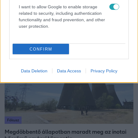
I want to allow Google to enable storage
related to security, including authentication
Horoszkóp
functionality and fraud prevention, and other
user protection.
Ennek a 3 csillagjegynek váratlan sikereket hozhat
a hét
CONFIRM
17:49
Data Deletion
Data Access
Privacy Policy
Fókusz
Megdöbbentő állapotban maradt meg az inotai