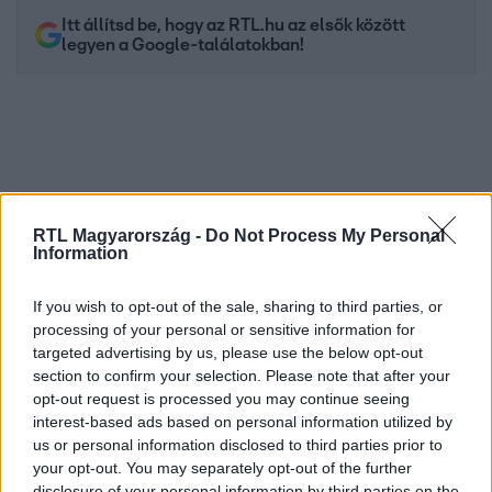
Itt állítsd be, hogy az RTL.hu az elsők között
legyen a Google-találatokban!
RTL Magyarország -
Do Not Process My Personal
Information
If you wish to opt-out of the sale, sharing to third parties, or
processing of your personal or sensitive information for
Kövess minket, és értesülj a friss hírekről a
targeted advertising by us, please use the below opt-out
Facebookon is!
section to confirm your selection. Please note that after your
opt-out request is processed you may continue seeing
Követem
interest-based ads based on personal information utilized by
us or personal information disclosed to third parties prior to
your opt-out. You may separately opt-out of the further
disclosure of your personal information by third parties on the