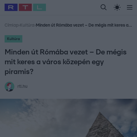
Legfrissebb
RTL Híradó
Fókusz
Sztárhírek
Randi
Celeb vagyok, me
#
Babits Marcella
#
Szellő István
#
Most Wanted
#
Gallusz Niko
Címlap
›
Kultúra
›
Minden út Rómába vezet – De mégis mit keres a város közepén egy piramis?
Kultúra
Minden út Rómába vezet – De mégis
mit keres a város közepén egy
piramis?
rtl.hu