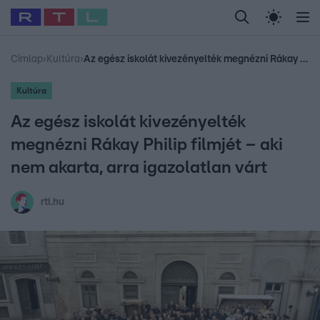
Legfrissebb
RTL Híradó
Fókusz
Sztárhírek
Randi
Celeb vagyok, me
#
Babits Marcella
#
Szellő István
#
Most Wanted
#
Gallusz Niko
Címlap
›
Kultúra
›
Az egész iskolát kivezényelték megnézni Rákay Philip filmjét – aki nem akarta, arra igazolatlan várt
Kultúra
Az egész iskolát kivezényelték
megnézni Rákay Philip filmjét – aki
nem akarta, arra igazolatlan várt
rtl.hu