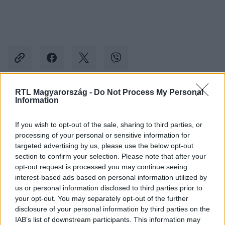
RTL Magyarország -
Do Not Process My Personal
Information
Kövess minket, és értesülj a friss hírekről a
Facebookon is!
If you wish to opt-out of the sale, sharing to third parties, or
processing of your personal or sensitive information for
Követem
targeted advertising by us, please use the below opt-out
section to confirm your selection. Please note that after your
opt-out request is processed you may continue seeing
interest-based ads based on personal information utilized by
us or personal information disclosed to third parties prior to
your opt-out. You may separately opt-out of the further
disclosure of your personal information by third parties on the
#
KULTÚRA
#
ISKOLA
#
MÁRCIUS 15
#
ÜNNEP
IAB’s list of downstream participants. This information may