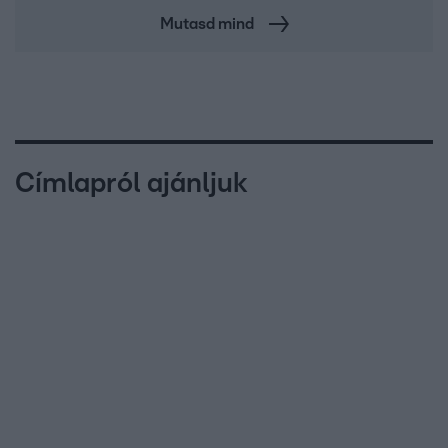
Mutasd mind
Címlapról ajánljuk