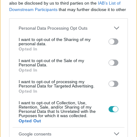
#
KÖTELEZŐ
#
FILM
#
RÁKAY PHILIP
also be disclosed by us to third parties on the
IAB’s List of
Downstream Participants
that may further disclose it to other
#
PETŐFI SÁNDOR
#
MOST VAGY SOHA
#
MOZI
third parties.
#
IGAZOLATLAN
#
HIÁNYZÁS
Please note that this website/app uses one or more Google
Personal Data Processing Opt Outs
services and may gather and store information including but
not limited to your visit or usage behaviour. You may click to
I want to opt-out of the Sharing of my
personal data.
grant or deny consent to Google and its third-party tags to
Opted In
use your data for below specified purposes in below Google
consent section.
I want to opt-out of the Sale of my
Personal Data.
Opted In
Népszerű
I want to opt-out of processing my
Personal Data for Targeted Advertising.
Opted In
I want to opt-out of Collection, Use,
Retention, Sale, and/or Sharing of my
Personal Data that Is Unrelated with the
Purposes for which it was collected.
Opted Out
Google consents