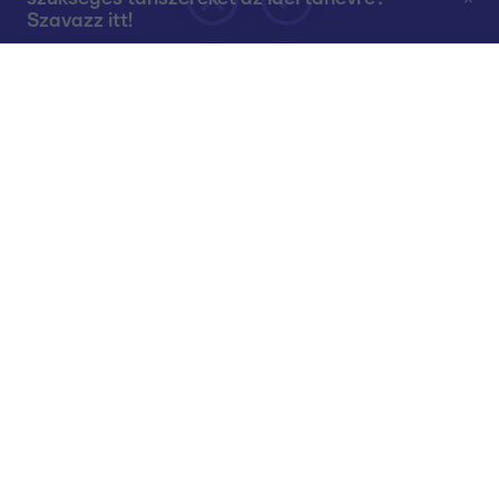
Szavazz itt!
Rólunk
Teljes adások az RTL+-on
Műsorújság
Összes műsor
Műsorba jelentkezés