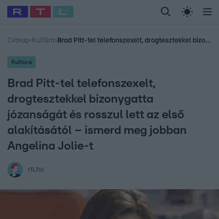
Legfrissebb
RTL Híradó
Fókusz
Sztárhírek
Randi
Celeb vagyok, me
#
Babits Marcella
#
Szellő István
#
Most Wanted
#
Gallusz Niko
Címlap
›
Kultúra
›
Brad Pitt-tel telefonszexelt, drogtesztekkel bizonygatta józanságát és rosszul lett az első alakításától – ismerd meg jobban Angelina Jolie-t
Kultúra
Brad Pitt-tel telefonszexelt,
drogtesztekkel bizonygatta
józanságát és rosszul lett az első
alakításától – ismerd meg jobban
Angelina Jolie-t
rtl.hu