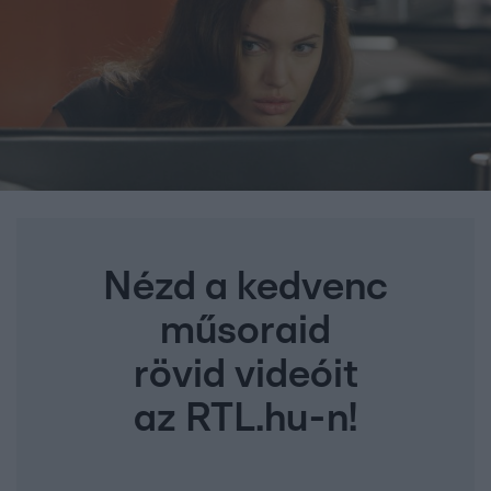
Nézd a kedvenc
műsoraid
rövid videóit
az RTL.hu-n!