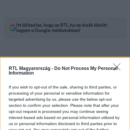
Itt állítsd be, hogy az RTL.hu az elsők között
legyen a Google-találatokban!
RTL Magyarország -
Do Not Process My Personal
Information
If you wish to opt-out of the sale, sharing to third parties, or
processing of your personal or sensitive information for
targeted advertising by us, please use the below opt-out
section to confirm your selection. Please note that after your
Kövess minket, és értesülj a friss hírekről a
opt-out request is processed you may continue seeing
Facebookon is!
interest-based ads based on personal information utilized by
us or personal information disclosed to third parties prior to
Követem
your opt-out. You may separately opt-out of the further