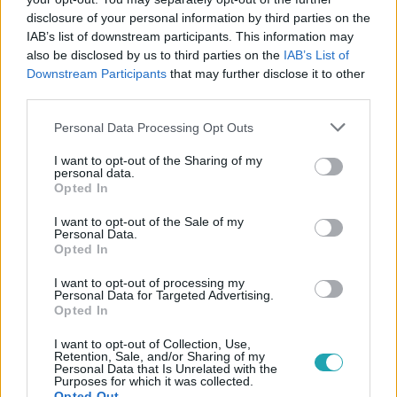
disclosure of your personal information by third parties on the
IAB’s list of downstream participants. This information may
also be disclosed by us to third parties on the
IAB’s List of
Downstream Participants
that may further disclose it to other
third parties.
#
KULTÚRA
#
ANGELINA JOLIE
#
ÉRDEKESSÉGEK
Please note that this website/app uses one or more Google
Personal Data Processing Opt Outs
services and may gather and store information including but
#
DEMÓNA
#
BRAD PITT
#
KARRIER
#
SZÍNÉSZET
not limited to your visit or usage behaviour. You may click to
I want to opt-out of the Sharing of my
personal data.
grant or deny consent to Google and its third-party tags to
#
BETEGSÉG
#
DROG
#
MA
Opted In
use your data for below specified purposes in below Google
consent section.
I want to opt-out of the Sale of my
Personal Data.
Opted In
I want to opt-out of processing my
Personal Data for Targeted Advertising.
Opted In
Népszerű
I want to opt-out of Collection, Use,
Retention, Sale, and/or Sharing of my
Personal Data that Is Unrelated with the
Purposes for which it was collected.
Opted Out