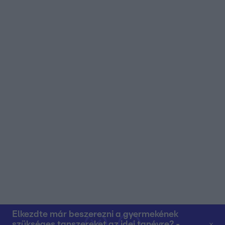
Elkezdte már beszerezni a gyermekének
szükséges tanszereket az idei tanévre? -