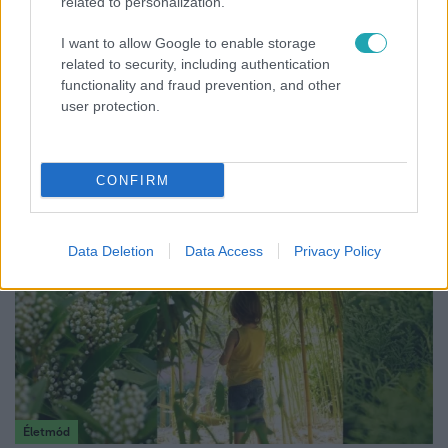
related to personalization.
I want to allow Google to enable storage
related to security, including authentication
functionality and fraud prevention, and other
Bulvár
user protection.
A fiataloknak üzent Majka: „Hagyjátok ezt abba,
ez nagyon ciki!”
CONFIRM
Data Deletion
Data Access
Privacy Policy
Életmód