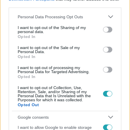
#
VATIKÁN
#
OROSZ-UKRÁN HÁBORÚ
#
EGYHÁZ
third parties.
Please note that this website/app uses one or more Google
Personal Data Processing Opt Outs
services and may gather and store information including but
not limited to your visit or usage behaviour. You may click to
I want to opt-out of the Sharing of my
personal data.
grant or deny consent to Google and its third-party tags to
Opted In
use your data for below specified purposes in below Google
consent section.
I want to opt-out of the Sale of my
Personal Data.
Népszerű
Opted In
I want to opt-out of processing my
Personal Data for Targeted Advertising.
Opted In
6:12
I want to opt-out of Collection, Use,
Retention, Sale, and/or Sharing of my
Personal Data that Is Unrelated with the
Purposes for which it was collected.
Opted Out
Google consents
I want to allow Google to enable storage