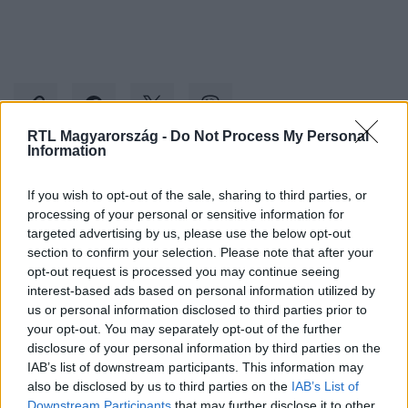
RTL Magyarország -
Do Not Process My Personal
Information
Kövess minket, és értesülj a friss hírekről a
If you wish to opt-out of the sale, sharing to third parties, or
Facebookon is!
processing of your personal or sensitive information for
targeted advertising by us, please use the below opt-out
section to confirm your selection. Please note that after your
Követem
opt-out request is processed you may continue seeing
interest-based ads based on personal information utilized by
us or personal information disclosed to third parties prior to
your opt-out. You may separately opt-out of the further
disclosure of your personal information by third parties on the
IAB’s list of downstream participants. This information may
#
KÜLFÖLD
#
VOLODIMIR ZELENSZKIJ
#
FERENC PÁPA
also be disclosed by us to third parties on the
IAB’s List of
Downstream Participants
that may further disclose it to other