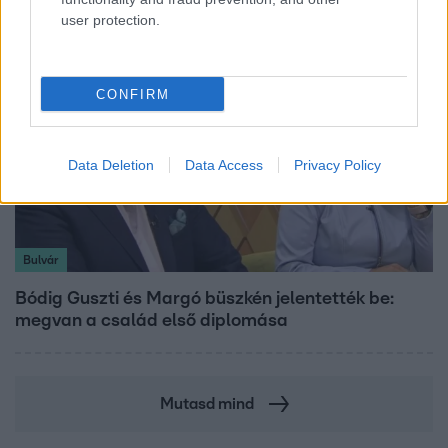
user protection.
CONFIRM
Data Deletion
Data Access
Privacy Policy
Bulvár
Bódig Guszti és Margó büszkén jelentették be:
megvan a család első diplomása
Mutasd mind