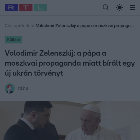
Legfrissebb
RTL Híradó
Fókusz
Sztárhírek
Randi
Celeb vagyok, me
#
Babits Marcella
#
Szellő István
#
Most Wanted
#
Gallusz Niko
Címlap
›
Külföld
›
Volodimir Zelenszkij: a pápa a moszkvai propaganda miatt bírált egy új ukrán törvényt
Külföld
Volodimir Zelenszkij: a pápa a
moszkvai propaganda miatt bírált egy
új ukrán törvényt
rtl.hu