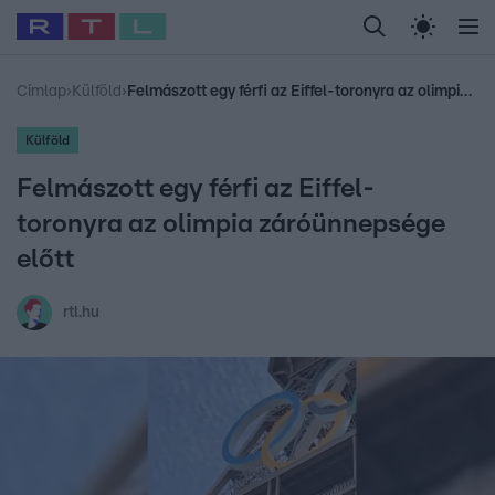
Legfrissebb
RTL Híradó
Fókusz
Sztárhírek
Randi
Celeb vagyok, me
#
Babits Marcella
#
Szellő István
#
Most Wanted
#
Gallusz Niko
Címlap
›
Külföld
›
Felmászott egy férfi az Eiffel-toronyra az olimpia záróünnepsége előtt
Külföld
Felmászott egy férfi az Eiffel-
toronyra az olimpia záróünnepsége
előtt
rtl.hu