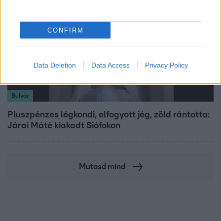
CONFIRM
Data Deletion
Data Access
Privacy Policy
Bulvár
Pluszpénzes légkondi, elfogyott jég, zöld rántotta:
Járai Máté kiakadt Siófokon
Mutasd mind