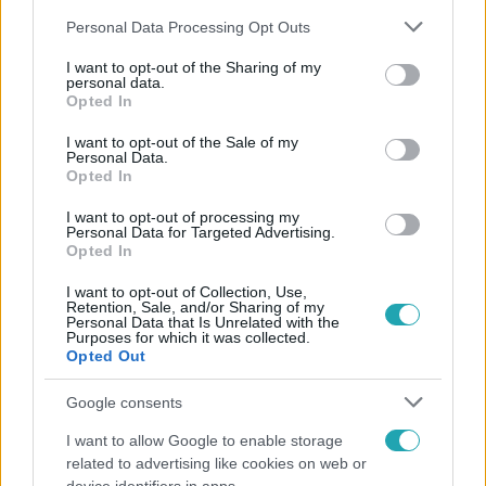
Please note that this website/app uses one or more Google
Personal Data Processing Opt Outs
services and may gather and store information including but
not limited to your visit or usage behaviour. You may click to
I want to opt-out of the Sharing of my
personal data.
grant or deny consent to Google and its third-party tags to
Opted In
use your data for below specified purposes in below Google
Népszerű
consent section.
I want to opt-out of the Sale of my
Personal Data.
Opted In
I want to opt-out of processing my
Personal Data for Targeted Advertising.
Opted In
I want to opt-out of Collection, Use,
Retention, Sale, and/or Sharing of my
Personal Data that Is Unrelated with the
Purposes for which it was collected.
Opted Out
Google consents
I want to allow Google to enable storage
Bulvár
related to advertising like cookies on web or
A fiataloknak üzent Majka: „Hagyjátok ezt abba,