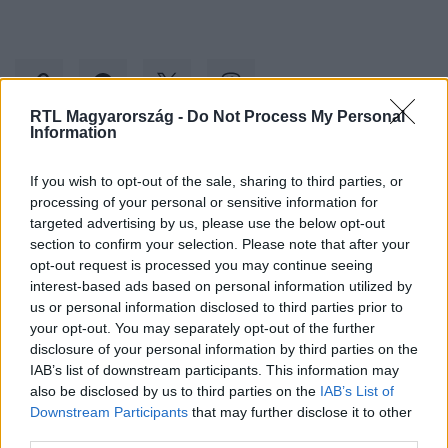
RTL Magyarország -
Do Not Process My Personal
Information
Kövess minket, és értesülj a friss hírekről a
If you wish to opt-out of the sale, sharing to third parties, or
Facebookon is!
processing of your personal or sensitive information for
targeted advertising by us, please use the below opt-out
section to confirm your selection. Please note that after your
Követem
opt-out request is processed you may continue seeing
interest-based ads based on personal information utilized by
us or personal information disclosed to third parties prior to
your opt-out. You may separately opt-out of the further
disclosure of your personal information by third parties on the
IAB’s list of downstream participants. This information may
#
KÜLFÖLD
#
PÁRIZS
#
EIFFEL-TORONY
#
OLIMPIA
also be disclosed by us to third parties on the
IAB’s List of
Downstream Participants
that may further disclose it to other
third parties.