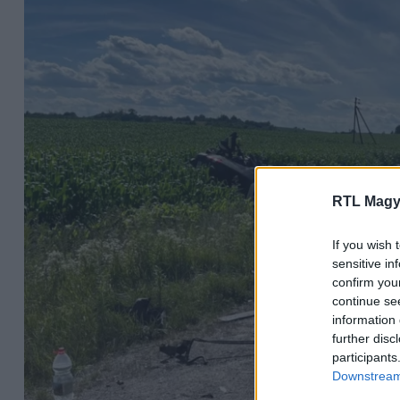
RTL Magy
If you wish 
sensitive in
confirm you
continue se
information 
further disc
participants
Downstream 