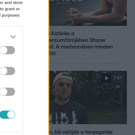
er and store
to grant or
ed purposes
Kultúra
Hosszú Katinka a
dokumentumfilmjében Shane
Tusupról: A medencében minden
működött
7:51
Fókusz
Megvan, kik váltják a fenyegetés