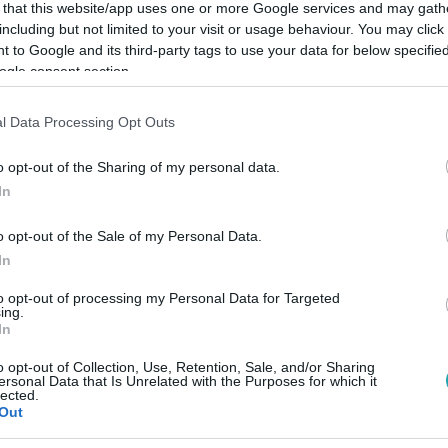
 that this website/app uses one or more Google services and may gath
including but not limited to your visit or usage behaviour. You may click 
 to Google and its third-party tags to use your data for below specifi
ogle consent section.
Link másolása
l Data Processing Opt Outs
o opt-out of the Sharing of my personal data.
In
busz szinte teljesen megsemmisült az
o opt-out of the Sale of my Personal Data.
In
to opt-out of processing my Personal Data for Targeted
ing.
In
o opt-out of Collection, Use, Retention, Sale, and/or Sharing
között legyen a Google-találatokban!
ersonal Data that Is Unrelated with the Purposes for which it
lected.
Out