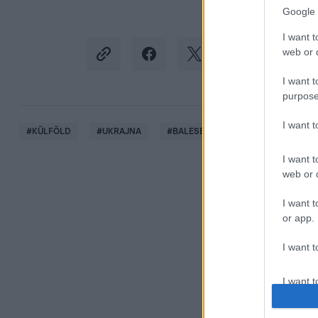
Google 
I want t
web or d
I want t
purpose
I want 
#
KÜLFÖLD
#
UKRAJNA
#
BALESET
#
TÖMEG
#
HA
I want t
web or d
I want t
or app.
I want t
I want t
authenti