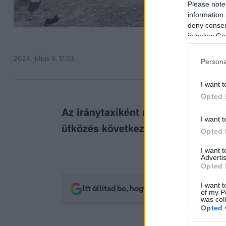
Please note
information 
deny consent
in below Go
2024. július 6. 17:33
Persona
I want t
Opted 
Az iránytaxiként működtetett kis
I want t
ütközés következtében.
Opted 
I want 
Advertis
Opted 
I want t
Itt állítsd be, hogy az RTL.hu az elsők 
of my P
was col
Opted 