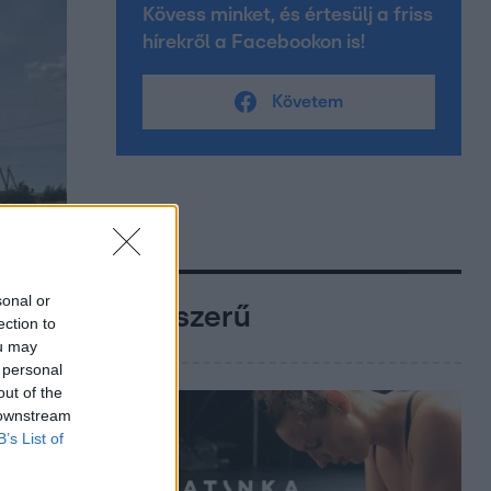
Kövess minket, és értesülj a friss
hírekről a Facebookon is!
Követem
sonal or
Népszerű
ection to
ou may
 personal
out of the
 downstream
B’s List of