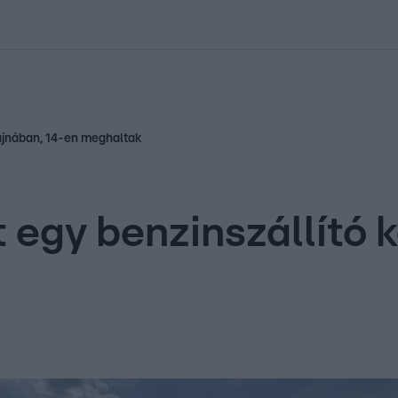
kolett
#
Időjárás
#
RTL műsor
#
Víz
#
Magyar Péter
#
Csillagjeg
rajnában, 14-en meghaltak
t egy benzinszállító