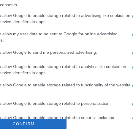
consents
o allow Google to enable storage related to advertising like cookies on
evice identifiers in apps.
o allow my user data to be sent to Google for online advertising
s.
to allow Google to send me personalized advertising.
LÁL
#
ÜTKÖZÉS
#
KARAMBOL
#
VOLODIMIR ZELENSZKIJ
o allow Google to enable storage related to analytics like cookies on
evice identifiers in apps.
o allow Google to enable storage related to functionality of the website
o allow Google to enable storage related to personalization.
o allow Google to enable storage related to security, including
cation functionality and fraud prevention, and other user protection.
CONFIRM