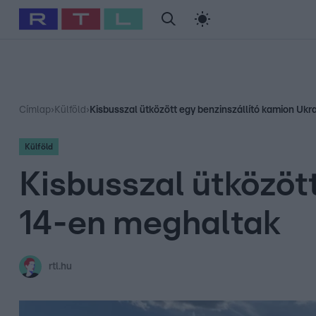
#
Babits Marcella
#
Szellő István
#
Most Wanted
#
Gallusz Ni
Címlap
›
Külföld
›
Kisbusszal ütközött egy benzinszállító kamion Uk
Külföld
Kisbusszal ütközöt
14-en meghaltak
rtl.hu