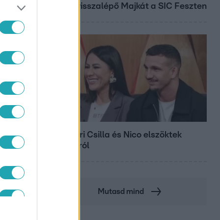
miatt visszalépő Majkát a SIC Feszten
Bulvár
Megyeri Csilla és Nico elszöktek
otthonról
Mutasd mind