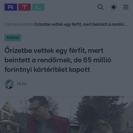
Legfrissebb
RTL Híradó
Fókusz
Sztárhírek
Randi
Celeb vagyok, me
#
Sebestyén Balázs
#
RTL műsor
#
Dj Oti
#
Babits Marcella
#
Címlap
›
Külföld
›
Őrizetbe vettek egy férfit, mert beintett a rendőrnek, de 65 millió forintnyi kártérítést kapott
Külföld
Őrizetbe vettek egy férfit, mert
beintett a rendőrnek, de 65 millió
forintnyi kártérítést kapott
rtl.hu