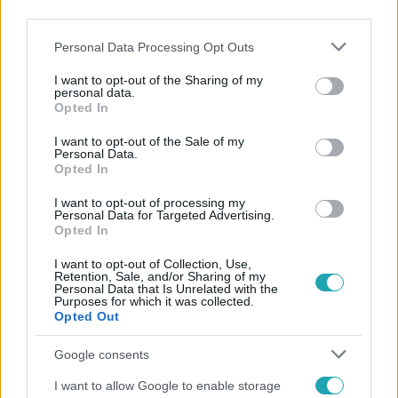
third parties.
Please note that this website/app uses one or more Google
Personal Data Processing Opt Outs
services and may gather and store information including but
not limited to your visit or usage behaviour. You may click to
I want to opt-out of the Sharing of my
personal data.
grant or deny consent to Google and its third-party tags to
Opted In
use your data for below specified purposes in below Google
Népszerű
consent section.
I want to opt-out of the Sale of my
Personal Data.
Opted In
I want to opt-out of processing my
Personal Data for Targeted Advertising.
Opted In
I want to opt-out of Collection, Use,
Retention, Sale, and/or Sharing of my
Personal Data that Is Unrelated with the
Purposes for which it was collected.
Opted Out
Google consents
I want to allow Google to enable storage
Bulvár