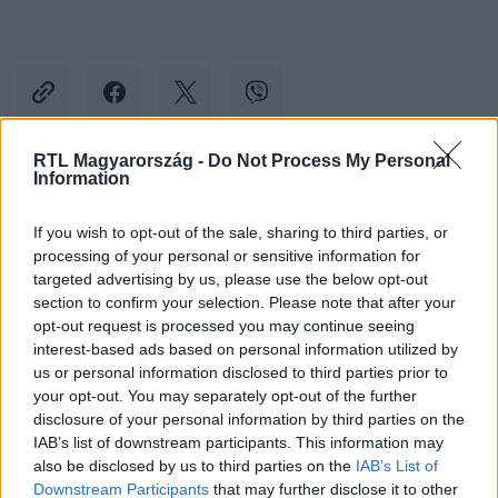
RTL Magyarország -
Do Not Process My Personal
Information
Kövess minket, és értesülj a friss hírekről a
Facebookon is!
If you wish to opt-out of the sale, sharing to third parties, or
processing of your personal or sensitive information for
targeted advertising by us, please use the below opt-out
Követem
section to confirm your selection. Please note that after your
opt-out request is processed you may continue seeing
interest-based ads based on personal information utilized by
us or personal information disclosed to third parties prior to
your opt-out. You may separately opt-out of the further
disclosure of your personal information by third parties on the
#
KÜLFÖLD
#
RENDŐRSÉG
#
KÁRTÉRÍTÉSI PER
IAB’s list of downstream participants. This information may
also be disclosed by us to third parties on the
IAB’s List of
#
RENDŐRI TÚLKAPÁS
#
BEINTÉS
Downstream Participants
that may further disclose it to other