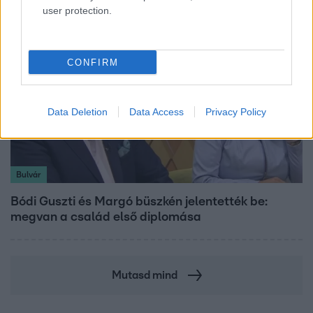
user protection.
CONFIRM
Data Deletion
Data Access
Privacy Policy
Bulvár
Bódi Guszti és Margó büszkén jelentették be:
megvan a család első diplomása
Mutasd mind