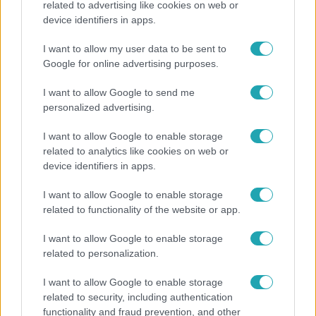
related to advertising like cookies on web or
device identifiers in apps.
Nem költözött vissza Nyíregyházára a szakítás
után Pap Dorci
I want to allow my user data to be sent to
Google for online advertising purposes.
I want to allow Google to send me
2:30
personalized advertising.
I want to allow Google to enable storage
related to analytics like cookies on web or
device identifiers in apps.
I want to allow Google to enable storage
related to functionality of the website or app.
Híradó
I want to allow Google to enable storage
related to personalization.
Grúz fiatal erőszakoskodott egy 18 éves magyar
lánnyal Hajdúszoboszlón, az áldozaton kínai
I want to allow Google to enable storage
lányok segítettek
related to security, including authentication
functionality and fraud prevention, and other