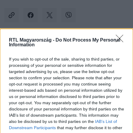
RTL Magyarország -
Do Not Process My Personal
Kövess minket, és értesülj a friss hírekről a
Information
Facebookon is!
If you wish to opt-out of the sale, sharing to third parties, or
processing of your personal or sensitive information for
Követem
targeted advertising by us, please use the below opt-out
section to confirm your selection. Please note that after your
opt-out request is processed you may continue seeing
interest-based ads based on personal information utilized by
us or personal information disclosed to third parties prior to
your opt-out. You may separately opt-out of the further
#
KÜLFÖLD
#
ÁLHÍR
#
VARSÓ
#
KREML
disclosure of your personal information by third parties on the
IAB’s list of downstream participants. This information may
#
UKRÁN-OROSZ HÁBORÚ
also be disclosed by us to third parties on the
IAB’s List of
#
UKRÁN KOMMUNIKÁCIÓS CSOPORT
Downstream Participants
that may further disclose it to other