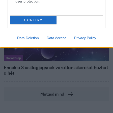
user protection.
CONFIRM
Data Deletion
Data Access
Privacy Policy
Horoszkóp
Ennek a 3 csillagjegynek váratlan sikereket hozhat
a hét
Mutasd mind