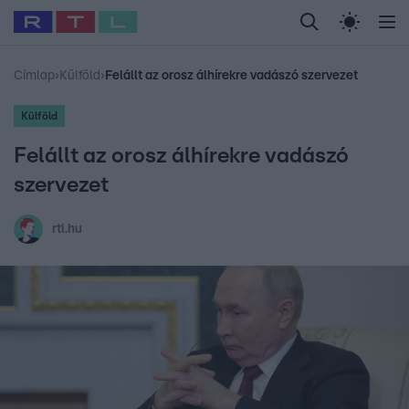
Legfrissebb
RTL Híradó
Fókusz
Sztárhírek
Randi
Celeb vagyok, me
#
Babits Marcella
#
Szellő István
#
Most Wanted
#
Gallusz Niko
Címlap
›
Külföld
›
Felállt az orosz álhírekre vadászó szervezet
Külföld
Felállt az orosz álhírekre vadászó
szervezet
rtl.hu