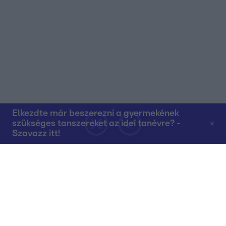
Elkezdte már beszerezni a gyermekének
szükséges tanszereket az idei tanévre? -
Szavazz itt!