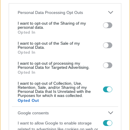
third parties.
Please note that this website/app uses one or more Google
Personal Data Processing Opt Outs
services and may gather and store information including but
not limited to your visit or usage behaviour. You may click to
I want to opt-out of the Sharing of my
personal data.
grant or deny consent to Google and its third-party tags to
Opted In
use your data for below specified purposes in below Google
consent section.
Népszerű
I want to opt-out of the Sale of my
Personal Data.
Opted In
I want to opt-out of processing my
Personal Data for Targeted Advertising.
2:14
Opted In
I want to opt-out of Collection, Use,
Retention, Sale, and/or Sharing of my
Personal Data that Is Unrelated with the
Purposes for which it was collected.
Opted Out
Google consents
I want to allow Google to enable storage
related to advertising like cookies on web or
Híradó