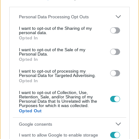
third parties.
Please note that this website/app uses one or more Google
Personal Data Processing Opt Outs
services and may gather and store information including but
not limited to your visit or usage behaviour. You may click to
I want to opt-out of the Sharing of my
personal data.
grant or deny consent to Google and its third-party tags to
Opted In
use your data for below specified purposes in below Google
Népszerű
consent section.
I want to opt-out of the Sale of my
Personal Data.
Opted In
I want to opt-out of processing my
Personal Data for Targeted Advertising.
Opted In
I want to opt-out of Collection, Use,
Retention, Sale, and/or Sharing of my
Personal Data that Is Unrelated with the
Purposes for which it was collected.
Opted Out
Google consents
I want to allow Google to enable storage
Életmód