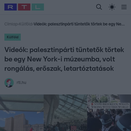
Legfrissebb
RTL Híradó
Fókusz
Sztárhírek
Randi
Celeb vagyok, me
#
Babits Marcella
#
Szellő István
#
Most Wanted
#
Gallusz Niko
Címlap
›
Külföld
›
Videók: palesztinpárti tüntetők törtek be egy New York-i múzeumba, volt rongálás, erőszak, letartóztatások
Külföld
Videók: palesztinpárti tüntetők törtek
be egy New York-i múzeumba, volt
rongálás, erőszak, letartóztatások
rtl.hu