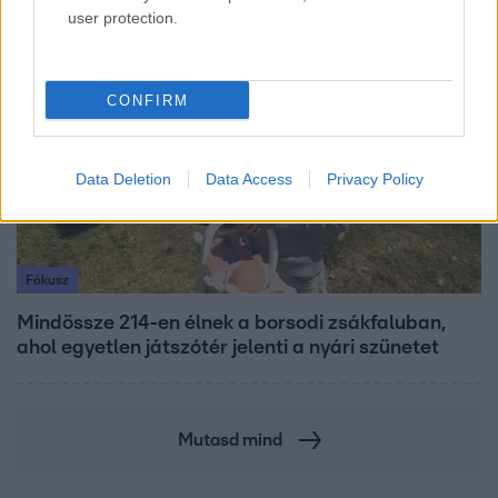
user protection.
6:41
CONFIRM
Data Deletion
Data Access
Privacy Policy
Fókusz
Mindössze 214-en élnek a borsodi zsákfaluban,
ahol egyetlen játszótér jelenti a nyári szünetet
Mutasd mind