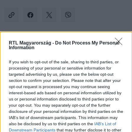
Kövess minket, és értesülj a friss hírekről a
RTL Magyarország -
Do Not Process My Personal
Information
Facebookon is!
If you wish to opt-out of the sale, sharing to third parties, or
Követem
processing of your personal or sensitive information for
targeted advertising by us, please use the below opt-out
section to confirm your selection. Please note that after your
opt-out request is processed you may continue seeing
interest-based ads based on personal information utilized by
us or personal information disclosed to third parties prior to
your opt-out. You may separately opt-out of the further
#
KÜLFÖLD
#
IZRAEL
#
PALESZTIN
#
TÜNTETŐ
disclosure of your personal information by third parties on the
#
USA
#
BROOKLYN
#
MÚZEUM
#
RONGÁLÁS
IAB’s list of downstream participants. This information may
also be disclosed by us to third parties on the
IAB’s List of
#
RENDŐRSÉG
#
MŰTÁRGY
Downstream Participants
that may further disclose it to other