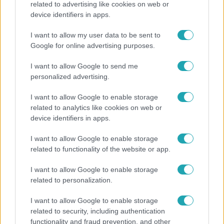
related to advertising like cookies on web or
device identifiers in apps.
Elviselhetetlen a forróság a hálóban? Mutatjuk a
módszert, amivel klíma nélkül is lehűtheted
I want to allow my user data to be sent to
Google for online advertising purposes.
I want to allow Google to send me
2:56
personalized advertising.
I want to allow Google to enable storage
related to analytics like cookies on web or
device identifiers in apps.
I want to allow Google to enable storage
related to functionality of the website or app.
Híradó
I want to allow Google to enable storage
related to personalization.
Költségcsökkentés és kieső támogató szerződések
- ezekre panaszkodott a Fradi elnöke egy zártkörű
I want to allow Google to enable storage
beszélgetésen
related to security, including authentication
functionality and fraud prevention, and other