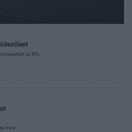
eldezőket
a kincsekért az RTL
at
 és mire