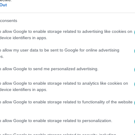
Out
16:20
ajánlat: indul az RTL vadonatúj műtárgy-
consents
váby Andrással
o allow Google to enable storage related to advertising like cookies on
evice identifiers in apps.
t az RTL új műtárgy-felfedező show-ja Sváby Andrással: padlás
cit és megható történetek.
o allow my user data to be sent to Google for online advertising
s.
to allow Google to send me personalized advertising.
9:00
o allow Google to enable storage related to analytics like cookies on
sem számított! Beton.Hofi dobosa is szaké
evice identifiers in apps.
rban
o allow Google to enable storage related to functionality of the website
t műsorvezetője, Sváby András munkáját két szakember segíti: 
ak a műtárgyak világában.
o allow Google to enable storage related to personalization.
o allow Google to enable storage related to security, including