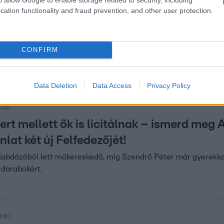
cation functionality and fraud prevention, and other user protection.
:30
ajánlat: indul az RTL műtárgy-felfedező s
erobban a képernyőre!
CONFIRM
dul A legjobb ajánlat, amelyben régiségekre és különleges alko
váts Dávid és Pápai Péter.
Data Deletion
Data Access
Privacy Policy
5:30
ert mellett ők is licitálnak – ismerd meg 
nlat két új Felfedezőjét!
ilabdázóból lett műkereskedő, míg Szendrő Péter már gyerekk
 darabokért.
9:40