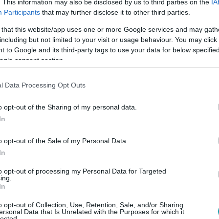
. This information may also be disclosed by us to third parties on the
IA
Participants
that may further disclose it to other third parties.
 that this website/app uses one or more Google services and may gath
20:40
including but not limited to your visit or usage behaviour. You may click 
Felfedezőket: 1 milliárdért adná el a telj
 to Google and its third-party tags to use your data for below specifi
ogle consent section.
gy hatalmas Fischer-kerámia gyűjteményt hozott el A legjobb 
minimum 1 milliárd forintért.
l Data Processing Opt Outs
o opt-out of the Sharing of my personal data.
In
o opt-out of the Sale of my Personal Data.
20:40
In
emnek cipő kell” – Józsi bácsi nem adta o
őgépet
to opt-out of processing my Personal Data for Targeted
ing.
In
t eladója, Rucsányi Józseg egy különleges retikült mutatott b
l bombázta Pápai Pétert.
o opt-out of Collection, Use, Retention, Sale, and/or Sharing
ersonal Data that Is Unrelated with the Purposes for which it
lected.