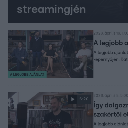
streamingjén
2026. április 16. 17:
A legjobb 
A legjobb ajánla
képernyőjén. Katt
A LEGJOBB AJÁNLAT
2026. április 8. 5:0
6:20
Így dolgoz
szakértői e
A legjobb ajánla