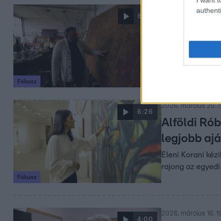
authenti
2026. március 21. 5
6:22
A legjobb 
testvére b
Március 23-án in
többek között Ko
Fókusz
2026. március 20. 
6:26
Alföldi Rób
legjobb ajá
Eleni Korani kéz
rajong az egyedi
Fókusz
2026. március 16. 1
4:00