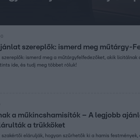
00
ajánlat szereplők: ismerd meg műtárgy-F
t szereplők: ismerd meg a műtárgyfelfedezőket, akik licitálnak 
ints ide, és tudj meg többet róluk!
0
nak a műkincshamisítók – A legjobb ajánl
lárulták a trükköket
t szakértői elárulják, hogyan szűrhetők ki a hamis festmények,