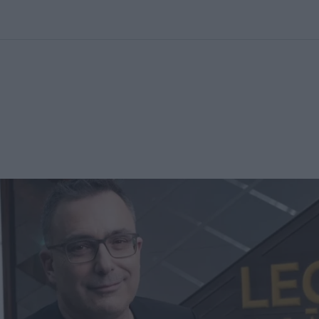
kolett
#
Időjárás
#
RTL műsor
#
Víz
#
Magyar Péter
#
Csillagjeg