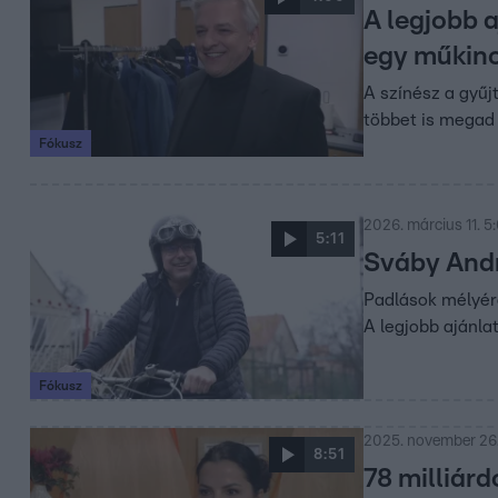
A legjobb a
egy műkinc
A színész a gyűj
többet is megad
Fókusz
2026. március 11. 5
5:11
Sváby Andr
Padlások mélyérő
A legjobb ajánlat
Fókusz
2025. november 26.
8:51
78 milliárd