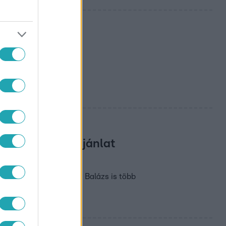
felfedező
kincsek, szakértői
rtő A legjobb ajánlat
Ószeres Frici és Pándi Balázs is több