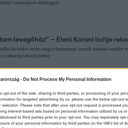
lliókért vásárolunk műtárgyat.
0
am levegőhöz” – Eleni Korani licitje reko
millió forintért vette meg a festményt, amiről évekkel ezelőtt m
a rekordot döntő licitet.
arország -
Do Not Process My Personal Information
19:40
to opt-out of the sale, sharing to third parties, or processing of your per
 a stúdióban: 4,5 millióért kelt el egy mű
formation for targeted advertising by us, please use the below opt-out s
r selection. Please note that after your opt-out request is processed y
eing interest-based ads based on personal information utilized by us or
nnyek: 4,5 millióért kelt el a cabrio, miközben műkincsek és kü
disclosed to third parties prior to your opt-out. You may separately opt-
gjobb ajánlat negyedik részében.
losure of your personal information by third parties on the IAB’s list of