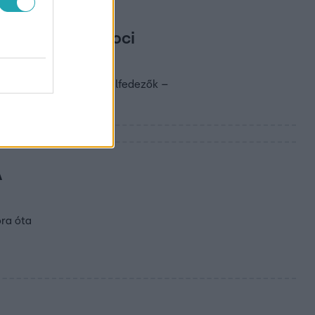
how-ja, Pápai Joci
tásokra licitálnak a Felfedezők –
A
ora óta