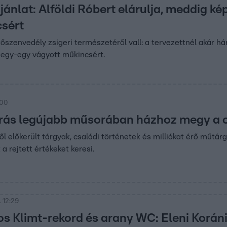
jánlat: Alföldi Róbert elárulja, meddig k
sért
tőszenvedély zsigeri természetéről vall: a tervezettnél akár 
 egy-egy vágyott műkincsért.
:00
ás legújabb műsorában házhoz megy a cs
l előkerült tárgyak, családi történetek és milliókat érő műtá
 a rejtett értékeket keresi.
 12:29
os Klimt-rekord és arany WC: Eleni Koráni