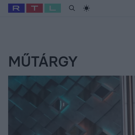
#
Babits Marcella
#
Szellő István
#
Most Wanted
#
Gallusz Ni
MŰTÁRGY