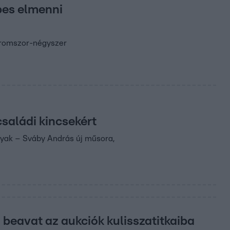
épes elmenni
háromszor-négyszer
aládi kincsekért
rgyak – Sváby András új műsora,
 beavat az aukciók kulisszatitkaiba